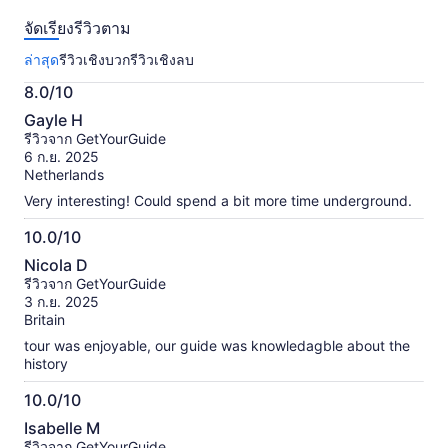
33
จัดเรียงรีวิวตาม
รีวิว
เกี่ยว
ล่าสุด
รีวิวเชิงบวก
รีวิวเชิงลบ
กับ
กิจกรรม
8.0/10
นี้
8.0
ข้อมูล
Gayle H
จาก
เพิ่ม
รีวิวจาก GetYourGuide
เติม
10
6 ก.ย. 2025
เกี่ยว
Netherlands
กับ
Very interesting! Could spend a bit more time underground.
รีวิว
ที่
10.0/10
ได้
10.0
รับ
Nicola D
จาก
การ
รีวิวจาก GetYourGuide
ตรวจ
10
3 ก.ย. 2025
สอบ
Britain
แล้ว
tour was enjoyable, our guide was knowledagble about the
history
10.0/10
10.0
Isabelle M
จาก
รีวิวจาก GetYourGuide