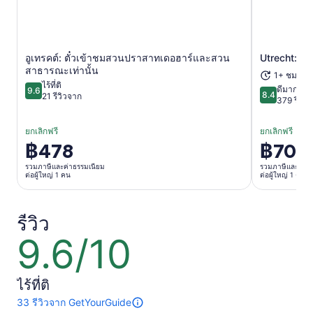
เปิดในแท็บใหม่
อูเทรคต์: ตั๋วเข้าชมสวนปราสาทเดอฮาร์และสวน
Utrecht: ล่อ
สาธารณะเท่านั้น
1+ ชม.
ไร้ที่ติ
ดีมาก
9.6
8.4
9.6 จาก 10
21 รีวิวจาก
8.4 จาก 10
379 รีวิว
ยกเลิกฟรี
ยกเลิกฟรี
฿478
฿707
ราคา
ราคา
อยู่
อยู่
รวมภาษีและค่าธรรมเนียม
รวมภาษีและค่าธ
ต่อผู้ใหญ่ 1 คน
ต่อผู้ใหญ่ 1 คน
ที่
ที่
฿478
฿707
ต่อ
ต่อ
รีวิว
ผู้ใหญ่
ผู้ใหญ่
9.6/10
9.6
1
1
จาก
คน
คน
10
ไร้ที่ติ
33 รีวิวจาก GetYourGuide
มี