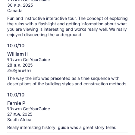
10
30 ส.ค. 2025
Canada
Fun and instructive interactive tour. The concept of exploring
the ruins with a flashlight and getting information about what
you are viewing is interesting and works really well. We really
enjoyed discovering the underground.
10.0/10
10.0
William H
จาก
รีวิวจาก GetYourGuide
10
28 ส.ค. 2025
สหรัฐอเมริกา
The way the info was presented as a time sequence with
descriptions of the building styles and construction methods.
10.0/10
10.0
Fernie P
จาก
รีวิวจาก GetYourGuide
10
27 ส.ค. 2025
South Africa
Really interesting history, guide was a great story teller.