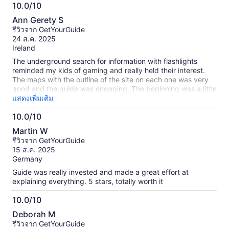
10.0/10
10.0
Ann Gerety S
จาก
รีวิวจาก GetYourGuide
10
24 ส.ค. 2025
Ireland
The underground search for information with flashlights
reminded my kids of gaming and really held their interest.
The maps with the outline of the site on each one was very
good and the guide was engaging. The beginning was a little
shaky - thought it was just the two rooms at first. overall a
แสดงเพิ่มเติม
great experience. one of the highlights of our visit to The
10.0/10
Netherlands.
10.0
Martin W
จาก
รีวิวจาก GetYourGuide
10
15 ส.ค. 2025
Germany
Guide was really invested and made a great effort at
explaining everything. 5 stars, totally worth it
10.0/10
10.0
Deborah M
จาก
รีวิวจาก GetYourGuide