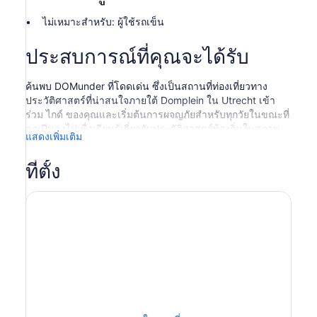
ไม่เหมาะสำหรับ: ผู้ใช้รถเข็น
ประสบการณ์ที่คุณจะได้รับ
ค้นพบ DOMunder ที่โดดเด่น ซึ่งเป็นสถานที่ท่องเที่ยวทาง
ประวัติศาสตร์ที่น่าสนใจภายใต้ Domplein ใน Utrecht เข้า
ร่วม ไกด์ ของคุณและเริ่มต้นการผจญภัยสำหรับทุกวัยในขณะที่
คุณปีนลงไปเพื่อเรียนรู้เกี่ยวกับประวัติศาสตร์ท้องถิ่นในสภาพ
แสดงเพิ่มเติม
แวดล้อมที่ไม่เหมือนใคร
ก้าวเข้าไปข้างใน คว้าไฟฉายอัจฉริยะ และเริ่มการสำรวจ
ที่ตั้ง
ใต้ดินที่เต็มไปด้วยเรื่องราวที่น่าตื่นเต้นและสมบัติทาง
โบราณคดี ติดตามการเดินทางผ่านประวัติศาสตร์อันสำคัญของ
Domplein, Utrecht, เนเธอร์แลนด์ และยุโรป
ดื่มด่ำไปกับอดีตของโรมันในอูเทรคต์ และยุคกลางอันรุ่งโรจน์
สัมผัสประสบการณ์พายุทำลายล้างในปี 1674 ซึ่งในระหว่างนั้น
วิหารของโบสถ์ Dom พังทลายลงและจัตุรัส Dom ได้ถูกสร้าง
ขึ้น