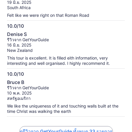
10
19 มิ.ย. 2025
South Africa
Felt like we were right on that Roman Road
10.0/10
10.0
Denise S
จาก
รีวิวจาก GetYourGuide
10
16 มิ.ย. 2025
New Zealand
This tour is excellent. It is filled eith information, very
interesting and well organised. I highly recommend it.
10.0/10
10.0
Bruce B
จาก
รีวิวจาก GetYourGuide
10
10 พ.ค. 2025
สหรัฐอเมริกา
We like the uniqueness of it and touching walls built at the
time Christ was walking the earth
ดูรีวิวจาก GetYourGuide ทั้งหมด 33 รายการ