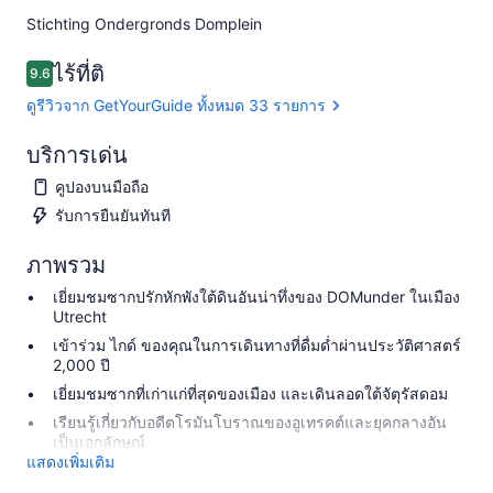
Stichting Ondergronds Domplein​
ไร้ที่ติ
9.6
9.6 จาก 10
ดูรีวิวจาก GetYourGuide ทั้งหมด 33 รายการ
บริการเด่น
คูปองบนมือถือ
รับการยืนยันทันที
ภาพรวม
เยี่ยมชมซากปรักหักพังใต้ดินอันน่าทึ่งของ DOMunder ในเมือง
Utrecht
เข้าร่วม ไกด์ ของคุณในการเดินทางที่ดื่มด่ำผ่านประวัติศาสตร์
2,000 ปี
เยี่ยมชมซากที่เก่าแก่ที่สุดของเมือง และเดินลอดใต้จัตุรัสดอม
เรียนรู้เกี่ยวกับอดีตโรมันโบราณของอูเทรคต์และยุคกลางอัน
เป็นเอกลักษณ์
แสดงเพิ่มเติม