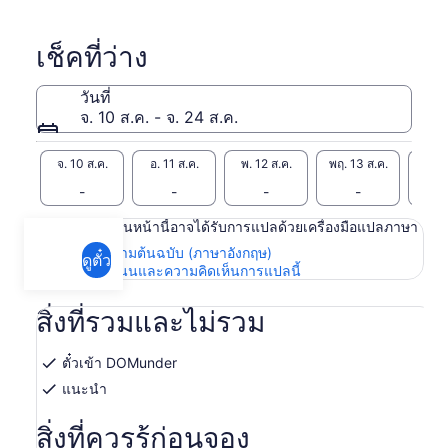
เช็คที่ว่าง
วันที่
จ. 10 ส.ค. - จ. 24 ส.ค.
จ. 10 ส.ค.
อ. 11 ส.ค.
พ. 12 ส.ค.
พฤ. 13 ส.ค.
ศ. 1
-
-
-
-
เนื้อหาในหน้านี้อาจได้รับการแปลด้วยเครื่องมือแปลภาษา
ดูข้อความต้นฉบับ (ภาษาอังกฤษ)
ดูตั๋ว
เปิด
ให้คะแนนและความคิดเห็นการแปลนี้
ใน
แท็บ
สิ่งที่รวมและไม่รวม
ใหม่
ตั๋วเข้า DOMunder
แนะนำ
สิ่งที่ควรรู้ก่อนจอง