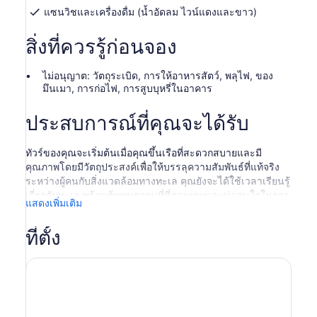
ผู้ใหญ่
แซนวิชและเครื่องดื่ม (น้ำอัดลม ไวน์แดงและขาว)
1
คน
สิ่งที่ควรรู้ก่อนจอง
ไม่อนุญาต: วัตถุระเบิด, การให้อาหารสัตว์, พลุไฟ, ของ
มึนเมา, การก่อไฟ, การสูบบุหรี่ในอาคาร
ประสบการณ์ที่คุณจะได้รับ
ทัวร์ของคุณจะเริ่มต้นเมื่อคุณขึ้นเรือที่สะดวกสบายและมี
คุณภาพโดยมีวัตถุประสงค์เพื่อให้บรรลุความสัมพันธ์ที่แท้จริง
ระหว่างผู้คนกับสิ่งแวดล้อมทางทะเล คุณยังจะได้ใช้เวลาเรียนรู้
เกี่ยวกับทะเล พร้อมค้นพบสถานที่ที่สวยงามและน่าสนใจในการ
แสดงเพิ่มเติม
สำรวจ
คุณได้รับเชิญให้ไปสำรวจความงามตามธรรมชาติของอัญมณี
ที่ตั้ง
ธรรมชาตินี้ เช่น เกาะเตเนริเฟ คุณจะค้นพบภูมิประเทศที่
สวยงามในขณะที่เจ้าหน้าที่เล่าให้คุณฟังเพิ่มเติมเกี่ยวกับสิ่งมี
ชีวิตใต้ทะเลที่อุดมสมบูรณ์และหลากหลายด้วยวิธีที่ไม่เหมือน
ใครและเป็นธรรมชาติ โดยไม่ทิ้งร่องรอยของการรบกวนหรือ
การดัดแปลงโดยมนุษย์