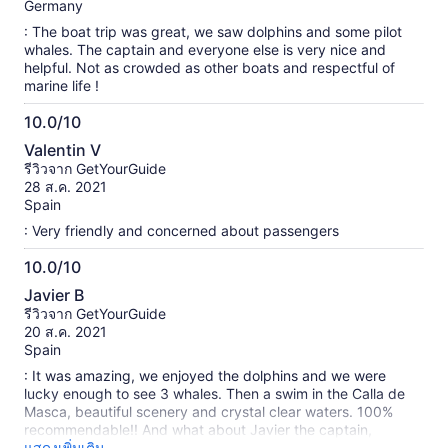
Germany
beforehand. And the swell is generally strong, so don't have
too sensitive a stomach. But that certainly applies to all boat
: The boat trip was great, we saw dolphins and some pilot
trips here in the region ;-).
whales. The captain and everyone else is very nice and
helpful. Not as crowded as other boats and respectful of
marine life !
10.0/10
10.0
Valentin V
จาก
รีวิวจาก GetYourGuide
10
28 ส.ค. 2021
Spain
: Very friendly and concerned about passengers
10.0/10
10.0
Javier B
จาก
รีวิวจาก GetYourGuide
10
20 ส.ค. 2021
Spain
: It was amazing, we enjoyed the dolphins and we were
lucky enough to see 3 whales. Then a swim in the Calla de
Masca, beautiful scenery and crystal clear waters. 100%
recommendable!! And what about Javier the captain,
friendly, careful, detailed and an expert in the environment
แสดงเพิ่มเติม