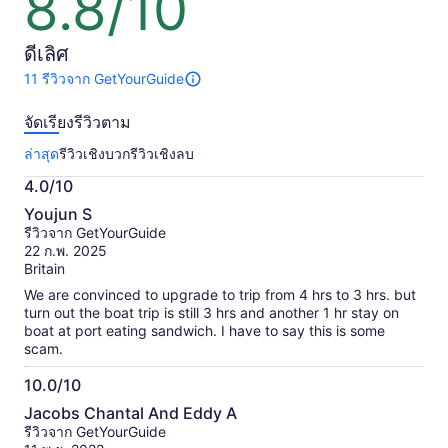
8.8/10
1
จาก
น้อย
คน
10
กว่า
ดีเลิศ
เมื่อ
11 รีวิวจาก GetYourGuide
มี
เลือก
11
จอง
จัดเรียงรีวิวตาม
รีวิว
ให้
เกี่ยว
ล่าสุด
รีวิวเชิงบวก
รีวิวเชิงลบ
กับ
หลาย
กิจกรรม
4.0/10
คน
นี้
4.0
ข้อมูล
Youjun S
จาก
เพิ่ม
รีวิวจาก GetYourGuide
เติม
10
22 ก.พ. 2025
เกี่ยว
Britain
กับ
We are convinced to upgrade to trip from 4 hrs to 3 hrs. but
รีวิว
turn out the boat trip is still 3 hrs and another 1 hr stay on
ที่
boat at port eating sandwich. I have to say this is some
ได้
scam.
รับ
การ
10.0/10
ตรวจ
10.0
สอบ
Jacobs Chantal And Eddy A
จาก
แล้ว
รีวิวจาก GetYourGuide