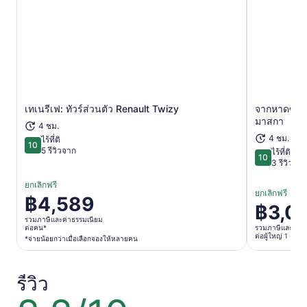
เทเนรีเฟ: ทัวร์ส่วนตัว Renault Twizy
จากหาดซานฮ
เปิดในแท็บใหม่
มาสกา
4 ชม.
4 ชม.
ไร้ที่ติ
10
10 จาก 10
5 รีวิวจาก
ไร้ที่ติ
10
10 จาก 10
3 รีวิวจาก
ยกเลิกฟรี
ยกเลิกฟรี
฿4,589
ราคา
฿3,0
ราคา
อยู่
รวมภาษีและค่าธรรมเนียม
อยู่
ต่อคน*
รวมภาษีและค่าธ
ที่
ต่อผู้ใหญ่ 1 คน
*จ่ายน้อยกว่าเมื่อเลือกจองให้หลายคน
ที่
฿4,589
฿3,059
ต่อ
ต่อ
รีวิว
คน*
ผู้ใหญ่
*จ่าย
8.8