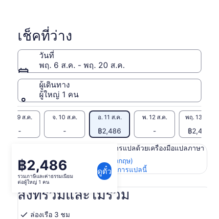
เช็คที่ว่าง
วันที่
พฤ. 6 ส.ค. - พฤ. 20 ส.ค.
ผู้เดินทาง
ผู้ใหญ่ 1 คน
อา. 9 ส.ค.
จ. 10 ส.ค.
อ. 11 ส.ค.
พ. 12 ส.ค.
พฤ. 13 ส.ค.
-
-
฿2,486
-
฿2,486
เนื้อหาในหน้านี้อาจได้รับการแปลด้วยเครื่องมือแปลภาษา
ดูข้อความต้นฉบับ (ภาษาอังกฤษ)
฿2,486
ราคา
เปิด
ให้คะแนนและความคิดเห็นการแปลนี้
ดูตั๋ว
อยู่
รวมภาษีและค่าธรรมเนียม
ใน
ต่อผู้ใหญ่ 1 คน
ที่
แท็บ
สิ่งที่รวมและไม่รวม
ใหม่
฿2,486
ต่อ
ล่องเรือ 3 ชม