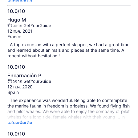
and in explaining everything in detail. Something to do if you
10.0/10
visit Tenerife.
10.0
Hugo M
จาก
รีวิวจาก GetYourGuide
10
12 ส.ค. 2021
France
: A top excursion with a perfect skipper, we had a great time
and learned about animals and places at the same time. A
repeat without hesitation !
10.0/10
10.0
Encarnación P
จาก
รีวิวจาก GetYourGuide
10
12 ก.ค. 2020
Spain
: The experience was wonderful. Being able to contemplate
the marine fauna in freedom is priceless. We found flying fish
and pilot whales. We were able to enjoy the company of pilot
whales for a long ride, female whales with their young ... in
fact we saw a whale nursery. Captain Javier explained to us
แสดงเพิ่มเติม
how these cetaceans hunt squid, how they live .... it shows
10.0/10
that he enjoys his work .... and makes others enjoy.