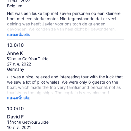
10
11 พ.ย. 2022
Belgium
Het was een leuke trip met zeven personen op een kleinere
boot met een sterke motor. Niettegenstaande dat er veel
deining was heeft Javier voor ons toch de grienden
gevonden. We konden ze van heel dicht bij bewonderen.
Javier heeft ons nog veel meer verteld over de
แสดงเพิ่มเติม
onderwaterwereld terwijl we een lekker broodje gekregen
10.0/10
hebben. Door de deining hebben we geen andere vissen
10.0
gezien maar we hebben nog een tocht gedaan langs de
Anne K
kliffen van San Juan. Het was een leuke ervaring!
จาก
รีวิวจาก GetYourGuide
10
27 ก.ค. 2022
Germany
: It was a nice, relaxed and interesting tour with the luck that
we saw a lot of pilot whales. We were only 6 guests on the
boat, which made the trip very familiar and personal, not as
touristy as the big ships. The captain is very nice and
explains a lot about the animals that you saw and that live
แสดงเพิ่มเติม
there. You can also take a nice break at sea, not far from a
10.0/10
small reef where you can snorkel and swim. Drinks and
10.0
sandwiches are offered, which consist of regional
David F
ingredients. Overall we loved the tour. A little tip: if you want
จาก
รีวิวจาก GetYourGuide
to sit in the front of the boat, you have a great view, but you
10
10 ต.ค. 2021
also get wet quickly. Therefore: Put on your bathing suit