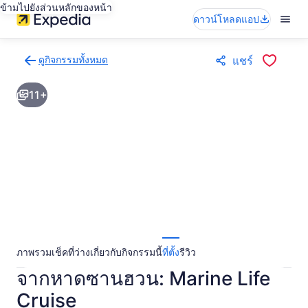
ข้ามไปยังส่วนหลักของหน้า
ดาวน์โหลดแอป
ดูกิจกรรมทั้งหมด
แชร์
กลับ
ไป
11+
ยัง
หน้า
ผล
การ
ค้นหา
กิจกรรม
ภาพรวม
เช็คที่ว่าง
เกี่ยวกับกิจกรรมนี้
ที่ตั้ง
รีวิว
จากหาดซานฮวน: Marine Life
Cruise