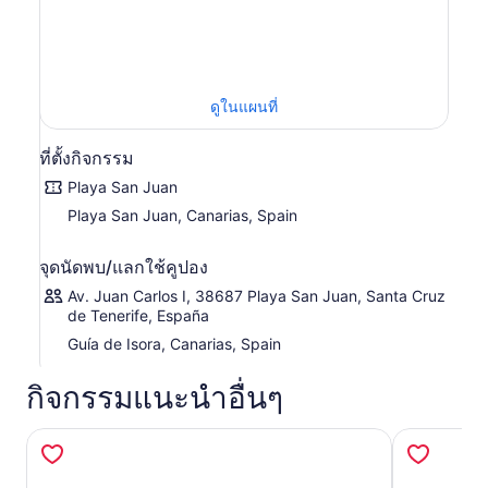
เรือออกจาก Puerto Playa San Juan ซึ่งเป็นหนึ่งในท่าเรือ
ประมงดั้งเดิมแห่งสุดท้ายบนเกาะ จากนั้นคุณจะไปทางใต้ของ
เกาะลาโกเมรา ซึ่งเป็นเกาะที่ใกล้ที่สุดเป็นระยะทางประมาณ 3
ไมล์ทะเล เมื่อคุณไปถึงจุดที่คุณอยู่ห่างจากชายฝั่ง 1,000 เมตร
คุณจะเข้าสู่พื้นที่ของ “Calderón Tropical” หรือ “Pilot Whale”
ดูในแผนที่
ในสถานที่นี้ คุณสามารถพบสัตว์ทะเลสายพันธุ์อื่นๆ ได้ เช่น เต่า
ปลาบิน ปลาซาร์ดีน โรงเรียนปลาทูน่า และอื่นๆ อีกมากมาย
ที่ตั้งกิจกรรม
Playa San Juan
Playa San Juan, Canarias, Spain
จุดนัดพบ/แลกใช้คูปอง
Av. Juan Carlos I, 38687 Playa San Juan, Santa Cruz
de Tenerife, España
Guía de Isora, Canarias, Spain
กิจกรรมแนะนำอื่นๆ