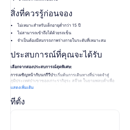
สิ่งที่ควรรู้ก่อนจอง
ไม่เหมาะสำหรับเด็กอายุต่ำกว่า 15 ปี
ไม่สามารถเข้าถึงได้ด้วยรถเข็น
จำเป็นต้องมีสมรรถภาพร่างกายในระดับที่เหมาะสม
ประสบการณ์ที่คุณจะได้รับ
เลือกจากสองประสบการณ์สุดพิเศษ:
การเผชิญหน้ากับนกกีวีป่า:
เริ่มต้นการเดินทางที่น่าจดจำสู่
ภูมิประเทศป่าเขาของเกาะรากิอุระ สจ๊วต ในยามพลบค่ำเพื่อ
ตามหานกกีวีสีน้ำตาลใต้ (โทโคเอคา) ที่หายาก เริ่มต้นด้วยการ
แสดงเพิ่มเติม
ล่องเรือชมทิวทัศน์ก่อนพระอาทิตย์ตกดินรอบเกาะใกล้เคียง
พร้อมชมสัตว์ป่าต่างๆ เช่น นกอัลbatross นกเพนกวิน นก titi
ที่ตั้ง
(นกแกะ) และแมวน้ำขนยาวนิวซีแลนด์ หลังจากได้รับคำ
แนะนำเบื้องต้นเกี่ยวกับพฤติกรรมและการอนุรักษ์นกกีวีบนเรือ
แล้ว เดินทางไปยังอ่าวลิตเติลกลอรี่เพื่อเดินป่าชายฝั่งและเลียบ
ชายหาดอันเงียบสงบในยามเย็น โดยมีไกด์ท้องถิ่นผู้เชี่ยวชาญ
คอยให้คำแนะนำเพื่อเพิ่มโอกาสในการพบเห็นนกกีวีใน