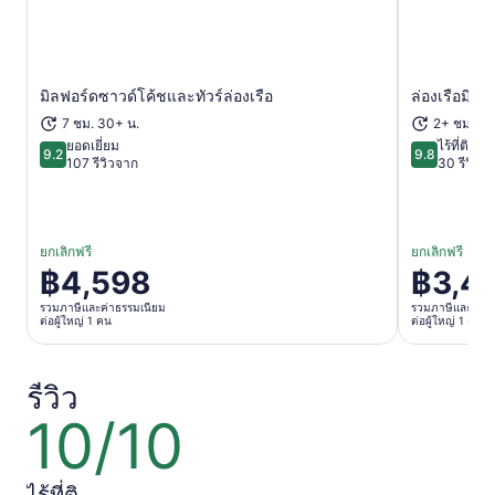
มิลฟอร์ดซาวด์โค้ชและทัวร์ล่องเรือ
ล่องเรือมิลฟ
เปิดในแท็บใหม่
7 ชม. 30+ น.
2+ ชม.
ยอดเยี่ยม
ไร้ที่ติ
9.2
9.8
9.2 จาก 10
9.8 จาก 10
107 รีวิวจาก
30 รีวิวจ
ยกเลิกฟรี
ยกเลิกฟรี
฿4,598
฿3,4
ราคา
ราคา
อยู่
อยู่
รวมภาษีและค่าธรรมเนียม
รวมภาษีและค่าธ
ต่อผู้ใหญ่ 1 คน
ต่อผู้ใหญ่ 1 คน
ที่
ที่
฿4,598
฿3,410
ต่อ
ต่อ
รีวิว
ผู้ใหญ่
ผู้ใหญ่
10/10
10
1
1
จาก
คน
คน
10