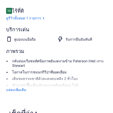
รีวิว
ไร้ที่ติ
10
10 จาก 10
ดูรีวิวทั้งหมด 1 รายการ
ไร้
บริการเด่น
ที่
10.0
10.0 จาก 10
คูปองบนมือถือ
รับการยืนยันทันที
ติ
ดู 1
ภาพรวม
รีวิว
กลับล่องเรือชมทัศนียภาพอันงดงามข้าม Paterson Inlet เกาะ
Stewart
โอกาสในการชมนกกีวีป่าที่ยอดเยี่ยม
เดินชมธรรมชาติด้วยแสงคบเพลิง 2 ชั่วโมง
สำรวจป่าพื้นเมืองอันงดงามพร้อมข้อมูล ไกด์
แสดงเพิ่มเติม