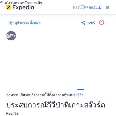
ข้ามไปยังส่วนหลักของหน้า
ดาวน์โหลดแอป
ดูกิจกรรมทั้งหมด
แชร์
กลับ
ไป
7+
ยัง
หน้า
ผล
การ
ค้นหา
กิจกรรม
ภาพรวม
เกี่ยวกับกิจกรรมนี้
ที่ตั้ง
คำถามที่พบบ่อย
รีวิว
ประสบการณ์กีวีป่าที่เกาะสจ๊วร์ต
RealNZ​