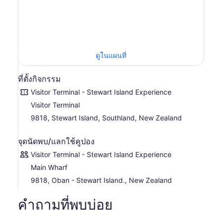
ธรรมชาติให้มากที่สุด
สัมผัสประสบการณ์นกกีวีป่าและวัฒนธรรม:
สำรวจโอเนเกะ
(“คอคอด”) ภูมิประเทศชายฝั่งที่สวยงามและมีความสำคัญทาง
วัฒนธรรมบนเกาะรากิอุระ สจ๊วต ฟังเรื่องราวประวัติศาสตร์
ของชาวเมารีและชาวยุโรป ก่อนออกเดินทางไปตามหานกกีวี
ดูในแผนที่
ในยามค่ำคืน หลังจากเดินเล่นเสร็จแล้ว แวะพักดื่มเครื่องดื่ม
อุ่นๆ ในร้านอาหารพื้นเมือง (whare) ก่อนล่องเรือกลับไปยัง
เมืองโอบันใต้ท้องฟ้ายามค่ำคืน
ที่ตั้งกิจกรรม
ข้อมูลสำคัญ:
ต้องใช้เวลาเดินประมาณ 2 ชั่วโมง เส้นทางอาจ
Visitor Terminal - Stewart Island Experience
ไม่เรียบหรือเป็นโคลน ดังนั้นรองเท้าที่แข็งแรงและเสื้อผ้าที่
Visitor Terminal
อบอุ่นและกันน้ำจึงเป็นสิ่งจำเป็น
9818, Stewart Island, Southland, New Zealand
จุดนัดพบ/แลกใช้คูปอง
Visitor Terminal - Stewart Island Experience
Main Wharf
9818, Oban - Stewart Island., New Zealand
คำถามที่พบบ่อย