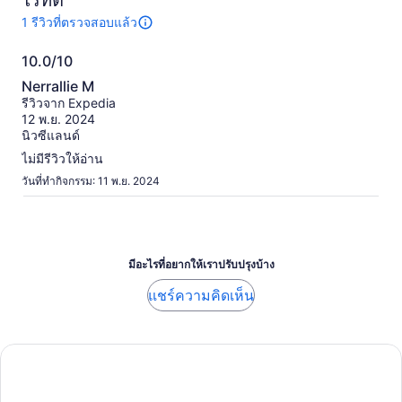
ไร้ที่ติ
1 รีวิวที่ตรวจสอบแล้ว
มี
1
10.0/10
รีวิว
10.0
เกี่ยว
Nerrallie M
กับ
จาก
รีวิวจาก Expedia
กิจกรรม
10
12 พ.ย. 2024
นี้
นิวซีแลนด์
ข้อมูล
เพิ่ม
ไม่มีรีวิวให้อ่าน
เติม
วันที่ทำกิจกรรม: 11 พ.ย. 2024
เกี่ยว
กับ
รีวิว
ที่
ได้
มีอะไรที่อยากให้เราปรับปรุงบ้าง
รับ
การ
แชร์ความคิดเห็น
ตรวจ
สอบ
แล้ว