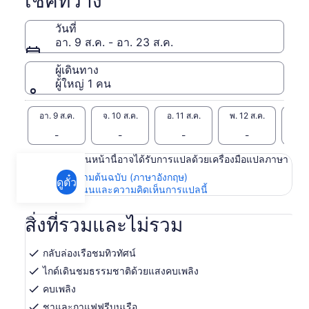
เช็คที่ว่าง
วันที่
อา. 9 ส.ค. - อา. 23 ส.ค.
ผู้เดินทาง
ผู้ใหญ่ 1 คน
อา. 9 ส.ค.
จ. 10 ส.ค.
อ. 11 ส.ค.
พ. 12 ส.ค.
พฤ. 1
-
-
-
-
เนื้อหาในหน้านี้อาจได้รับการแปลด้วยเครื่องมือแปลภาษา
ดูข้อความต้นฉบับ (ภาษาอังกฤษ)
ดูตั๋ว
เปิด
ให้คะแนนและความคิดเห็นการแปลนี้
ใน
แท็บ
สิ่งที่รวมและไม่รวม
ใหม่
กลับล่องเรือชมทิวทัศน์
ไกด์เดินชมธรรมชาติด้วยแสงคบเพลิง
คบเพลิง
ชาและกาแฟฟรีบนเรือ