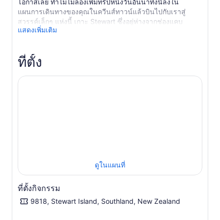
โอกาสเลย ทำไมไม่ลองเพิ่มทริปหนึ่งวันอันน่าทึ่งนี้ลงใน
แผนการเดินทางของคุณในควีนส์ทาวน์แล้วบินไปกับเราสู่
สวรรค์เล็กๆ แห่งนี้ เกาะ Stewart ซึ่งอยู่ห่างจากช่องแคบ
แสดงเพิ่มเติม
Foveaux เพียง 30 กิโลเมตร สุดเกาะใต้ของนิวซีแลนด์ น่าจะ
อยู่ในรายชื่อสิ่งที่ทุกคนอยากทำ
ทริปนี้มอบความยืดหยุ่นในการทำสิ่งต่างๆ ด้วยตัวเอง เกาะนี้
ที่ตั้ง
เต็มไปด้วยขุมทรัพย์ที่ซ่อนอยู่ และคุณจะมีเวลาประมาณ 5
ชั่วโมงในการสัมผัสชีวิตบนเกาะ ดื่มด่ำไปกับสวรรค์เล็กๆ แห่งนี้
อย่างเต็มที่ และเพียงสำรวจเมืองโอบัน รวมถึงเส้นทางเดินเลียบ
ชายฝั่งที่สวยงาม และจุดชมวิวอันน่าทึ่ง ลูกค้าจะต้องจอง
กิจกรรมเพิ่มเติมทั้งหมดโดยตรงและไม่รวมอยู่ในแพ็กเกจ
กิจกรรมใด ๆ ควรจองระหว่างเวลา 10.45 น. - 15.30 น. ไม่ว่า
คุณจะใช้เวลาอยู่ในจุดหมายปลายทางพิเศษนี้อย่างไร เคล็ดลับ
ยอดนิยมของเราคือการรับประทานอาหารกลางวันที่ร้าน Kai
Kart ซึ่งขึ้นชื่อในเรื่องฟิชแอนด์ชิปส์
ดูในแผนที่
ที่ตั้งกิจกรรม
9818, Stewart Island, Southland, New Zealand