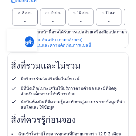
เปลี่ยนวันที่
เปลี่ยน
วัน
ส. 8 ส.ค.
อา. 9 ส.ค.
จ. 10 ส.ค.
อ. 11 ส.ค.
พ. 1
ที่
-
-
-
-
เนื้อหาในหน้านี้อาจได้รับการแปลด้วยเครื่องมือแปลภาษา
ดูข้อความต้นฉบับ (ภาษาอังกฤษ)
ดูตั๋ว
เปิด
ให้คะแนนและความคิดเห็นการแปลนี้
ใน
แท็บ
ใหม่
สิ่งที่รวมและไม่รวม
มีบริการรับส่งเสริมที่ควีนส์ทาวน์
มีที่นั่งเด็ก/เบาะเสริมให้บริการตามคำขอ และมีที่ปิดหู
สำหรับเด็กทารกให้บริการด้วย
นักบินท้องถิ่นที่มีความรู้และทักษะสูงจะบรรยายข้อมูลที่น่า
สนใจและให้ข้อมูล
สิ่งที่ควรรู้ก่อนจอง
ฉันเข้าใจว่าผู้โดยสารทุกคนที่มีอายุมากกว่า 12 ปี 3 เดือน