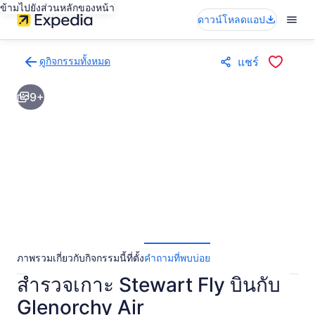
ข้ามไปยังส่วนหลักของหน้า
ดาวน์โหลดแอป
ดูกิจกรรมทั้งหมด
แชร์
กลับ
ไป
9+
ยัง
หน้า
ผล
การ
ค้นหา
กิจกรรม
ภาพรวม
เกี่ยวกับกิจกรรมนี้
ที่ตั้ง
คำถามที่พบบ่อย
สำรวจเกาะ Stewart Fly บินกับ
Glenorchy Air