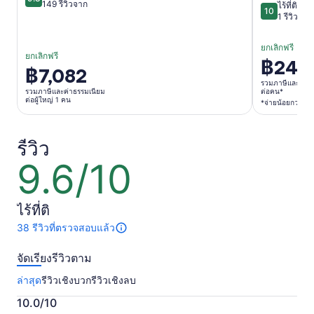
9.8 จาก 10
149 รีวิวจาก
ไร้ที่ติ
10
10 จาก 10
1 รีวิว
ยกเลิกฟรี
ยกเลิกฟรี
฿24,8
ราคา
฿7,082
ราคา
อยู่
รวมภาษีและค่าธ
อยู่
รวมภาษีและค่าธรรมเนียม
ต่อคน*
ที่
ต่อผู้ใหญ่ 1 คน
*จ่ายน้อยกว่าเมื
ที่
฿24,817
฿7,082
ต่อ
ต่อ
รีวิว
คน*
ผู้ใหญ่
9.6/10
*จ่าย
9.6
1
จาก
น้อย
คน
10
กว่า
ไร้ที่ติ
เมื่อ
38 รีวิวที่ตรวจสอบแล้ว
มี
เลือก
38
จอง
จัดเรียงรีวิวตาม
รีวิว
ให้
เกี่ยว
ล่าสุด
รีวิวเชิงบวก
รีวิวเชิงลบ
กับ
หลาย
กิจกรรม
10.0/10
คน
นี้