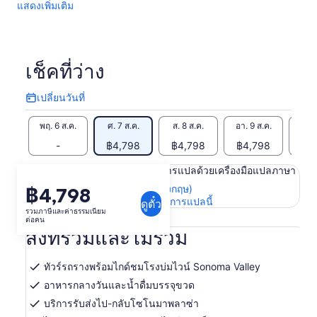
แสดงเพิ่มเติม
เช็คที่ว่าง
เปลี่ยนวันที่
เปลี่ยน
วัน
พฤ. 6 ส.ค.
ศ. 7 ส.ค.
ส. 8 ส.ค.
อา. 9 ส.ค.
จ. 1
ที่
-
฿4,798
฿4,798
฿4,798
฿4
เนื้อหาในหน้านี้อาจได้รับการแปลด้วยเครื่องมือแปลภาษา
ดูข้อความต้นฉบับ (ภาษาอังกฤษ)
฿4,798
ราคา
เปิด
ให้คะแนนและความคิดเห็นการแปลนี้
ดูตั๋ว
อยู่
รวมภาษีและค่าธรรมเนียม
ใน
ต่อคน
ที่
แท็บ
สิ่งที่รวมและไม่รวม
ใหม่
฿4,798
ต่อ
ทัวร์รถรางพร้อมไกด์ชมโรงบ่มไวน์ Sonoma Valley
คน
อาหารกลางวันและน้ำดื่มบรรจุขวด
บริการรับส่งไป-กลับโซโนมาพลาซ่า