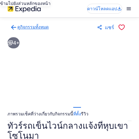
ข้ามไปยังส่วนหลักของหน้า
ดาวน์โหลดแอป
ดูกิจกรรมทั้งหมด
แชร์
กลับ
ไป
4+
ยัง
หน้า
ผล
การ
ค้นหา
กิจกรรม
ภาพรวม
เช็คที่ว่าง
เกี่ยวกับกิจกรรมนี้
ที่ตั้ง
รีวิว
ทัวร์รถเข็นไวน์กลางแจ้งที่หุบเขา
โซโนมา