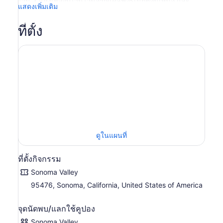
ไวน์ 3 แห่งเพื่อจิบไวน์ไวน์จากแคลิฟอร์เนียตอนเหนือ และ
แสดงเพิ่มเติม
เพลิดเพลินกับอาหารกลางวันกลางแจ้งที่ VJB Cellars
มุ่งหน้าไปที่ Sonoma Plaza ในตอนเช้าแล้วกระโดดขึ้นรถเข็น
ที่ตั้ง
ร่าเริง พูดคุยกับเพื่อนผู้ชื่นชอบไวน์ และฟัง ไกด์ ของคุณแบ่งปัน
ข้อเท็จจริงเกี่ยวกับประวัติศาสตร์ของพื้นที่ในขณะที่คุณเดิน
ทางออกนอกเมือง
โรงบ่มไวน์มีจุดจอดแตกต่างกันไป แต่คุณอาจเข้าไปเยี่ยมชม
ที่ดินที่ดำเนินกิจการโดยครอบครัวและได้รับรางวัล เช่น ไวน์
Seamus, โรงไวน์ Mayo Family, โรงไวน์ BR Cohn และโรง
ไวน์ VJB เพลิดเพลินกับการชิมไวน์พร้อมไกด์และทัวร์ไร่องุ่น
และบริเวณโดยรอบที่จุดแวะพักทั้ง 3 แห่ง เรียนรู้เกี่ยวกับองุ่น
และไวน์สไตล์ต่างๆ ที่เจริญเติบโตในสภาพอากาศแบบ
เมดิเตอร์เรเนียนของหุบเขา
ดูในแผนที่
ในช่วงเที่ยงวัน พักที่ห้องใต้ดิน VJB หลังจากการชิมของคุณเพื่อ
เพลิดเพลินกับเมนูอาหารกลางวันแบบกล่องที่มีให้เลือก ได้แก่
ที่ตั้งกิจกรรม
พานินี สลัด และเจลาโต้ ก่อนที่จะชิมไวน์ต่อในช่วงบ่าย จากนั้น
มุ่งหน้ากลับไปที่ Sonoma Plaza
Sonoma Valley
95476, Sonoma, California, United States of America
จุดนัดพบ/แลกใช้คูปอง
Sonoma Valley