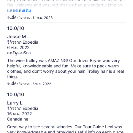
feel welcome and ensured that we had a wonderful time on
our tour. Brian was extremely knowledgeable and shared
แสดงเพิ่มเติม
interesting facts and information about the places we visited.
วันที่ทำกิจกรรม: 11 ก.พ. 2023
He was always willing to answer any questions we had and
went above and beyond to make sure we had a memorable
10.0/10
experience. His passion for the history and culture of the
10.0
Jesse M
places we visited was contagious and made the tour that
จาก
รีวิวจาก Expedia
much more enjoyable. In addition to his knowledge and
10
6 พ.ย. 2022
passion, Brian was also very professional, friendly, and
สหรัฐอเมริกา
accommodating. He was always on time, organized, and
made sure that the tour ran smoothly. He made sure that
The wine trolley was AMAZING! Our driver Bryan was very
everyone was comfortable and had their needs met, whether
helpful, knowledgeable and fun. Make sure to pack warm
that was finding a restroom or ensuring that they were
clothes, and don’t worry about your hair. Trolley hair is a real
hydrated.
thing.
วันที่ทำกิจกรรม: 5 พ.ย. 2022
10.0/10
10.0
Larry L
จาก
รีวิวจาก Expedia
10
16 ต.ค. 2022
Canada he
Great way to see several wineries. Our Tour Guide Lexi was
very knowledgeable and provided useful info on each place