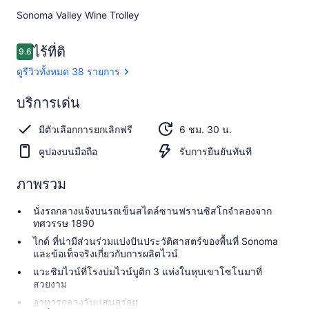
Sonoma Valley Wine Trolley​
รีวิว
ไร้ที่ติ
9.6
9.6 จาก 10
ดูรีวิวทั้งหมด 38 รายการ
ไร้
บริการเด่น
ที่
9.6
9.6 จาก 10
มีตัวเลือกการยกเลิกฟรี
6 ชม. 30 น.
ติ
คูปองบนมือถือ
รับการยืนยันทันที
ดูรีวิว
ทั้งหมด
38
ภาพรวม
รีวิว
นั่งรถกลางแจ้งบนรถเข็นสไตล์ซานฟรานซิสโกจำลองจาก
ทศวรรษ 1890
ไกด์ ที่น่ามีส่วนร่วมแบ่งปันประวัติศาสตร์ของพื้นที่ Sonoma
และข้อเท็จจริงเกี่ยวกับการผลิตไวน์
แวะชิมไวน์ที่โรงบ่มไวน์บูติก 3 แห่งในหุบเขาโซโนมาที่
สวยงาม
อาหารกลางวันแสนอร่อย