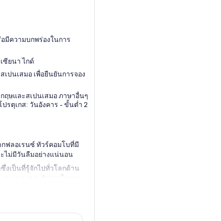
็นหรือมีความบกพร่องในการ
เซียนา ไกด์
ละสเปนเสมอ เพื่อยืนยันการจอง
าษาอังกฤษและสเปนเสมอ ภาษาอื่นๆ
าโปรตุเกส: วันอังคาร - ขั้นต่ำ 2
กฟลอเรนซ์ ทัวร์คอมโบที่มี
ะไม่มีวันลืมอย่างแน่นอน
งเป็นที่รู้จักไปทั่วโลกด้าน
เฉพาะทางของคุณ สำรวจใจกลาง
สก์ของเมือง หลังจากทัวร์
ตามอัธยาศัยก่อนที่จะเดิน