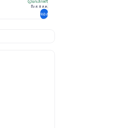
ยกเลิกฟรี
ยกเลิก
ถึง ส. 8 ส.ค.
ฟรี
จอง
.04