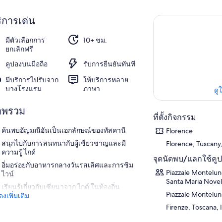
ิการเด่น
มีตัวเลือกการ
10+ ชม.
ยกเลิกฟรี
คูปองบนมือถือ
รับการยืนยันทันที
มีบริการไปรับจาก
ให้บริการหลาย
บางโรงแรม
ภาษา
ดู
าพรวม
ที่ตั้งกิจกรรม
ค้นพบอัญมณีอันเป็นเอกลักษณ์ของทัสคานี
Florence
สนุกไปกับการสนทนากับผู้เชี่ยวชาญและมี
Florence, Tuscany,
ความรู้ ไกด์
จุดนัดพบ/แลกใช้คู
อิ่มอร่อยกับอาหารกลางวันรสเลิศและการชิม
Piazzale Montelun
ไวน์
Santa Maria Novell
เรียนรู้เกี่ยวกับเซียนาจาก ไกด์ ในท้องถิ่น
Piazzale Montelu
งเพิ่มเติม
Firenze, Toscana, I