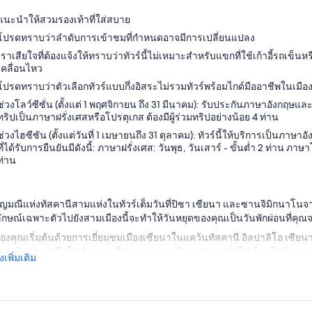
แนะนำให้สวมรองเท้าที่ใส่สบาย
โปรดทราบว่าลำดับการเข้าชมที่กำหนดอาจมีการเปลี่ยนแปลง
เราเสียใจที่ต้องแจ้งให้ทราบว่าทัวร์นี้ไม่เหมาะสำหรับแขกที่ใช้เก้าอี้รถเข
เคลื่อนไหว
โปรดทราบว่าตัวเลือกทัวร์แบบกึ่งอิสระไม่รวมทัวร์พร้อมไกด์มืออาชีพในเมือง
ช่วงโลว์ซีซั่น (ตั้งแต่ 1 พฤศจิกายน ถึง 31 มีนาคม): รับประกันภาษาอังกฤษแ
ทริปเป็นภาษาฝรั่งเศสหรือโปรตุเกส ต้องมีผู้ร่วมทริปอย่างน้อย 4 ท่าน
ช่วงไฮซีซัน (ตั้งแต่วันที่ 1 เมษายนถึง 31 ตุลาคม): ทัวร์นี้ให้บริการเป็นภ
ที่ได้รับการยืนยันมีดังนี้: ภาษาฝรั่งเศส: วันพุธ, วันเสาร์ - ขั้นต่ำ 2 ท่าน ภาษ
ท่าน
ญมณีแห่งทัสคานีสามแห่งในทัวร์เต็มวันที่ปิซา เซียนา และซานจิมิกนาโนจา
ักษณ์เฉพาะตัวไปยังสามเมืองนี้จะทำให้วันหยุดของคุณเป็นวันพักผ่อนที่คุณจ
องคุณเริ่มต้นด้วยการเยี่ยมชมเมืองเซียนาในแคว้นทัสคานี อิลปาลิโอ เซียนาซึ่
ข่งม้าประจำปี เป็นตัวอย่างที่สวยงามของเมืองยุคกลางทั่วไป ด้วย ไกด์ 
เพิ่มเติม
งประวัติศาสตร์โดยเดินผ่าน
Piazza del Campo
และไปยังอาสนวิหารโรมาเน
ืองของคุณแล้ว ก็ถึงเวลาเพลิดเพลินไปกับกาแฟหรือไอศกรีม และสำรวจเมือง
่อไปยังแหล่งผลิตไวน์แบบดั้งเดิมในชนบทรอบๆ เมือง
ซานจิมิกนาโน