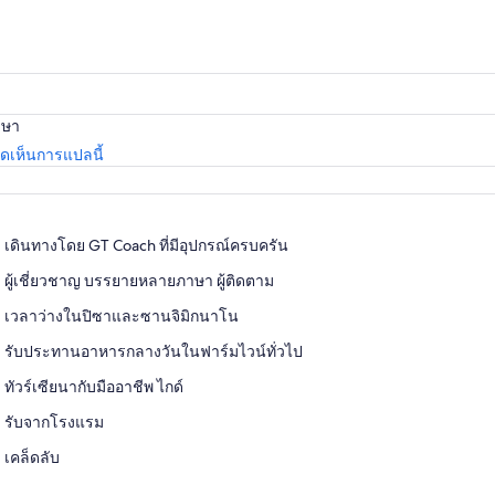
และ
ราคา
ปัจจุบัน
คือ
าษา
฿3,363
เปิด
เห็นการแปลนี้
ใน
แท็บ
ใหม่
เดินทางโดย GT Coach ที่มีอุปกรณ์ครบครัน
ผู้เชี่ยวชาญ บรรยายหลายภาษา ผู้ติดตาม
เวลาว่างในปิซาและซานจิมิกนาโน
รับประทานอาหารกลางวันในฟาร์มไวน์ทั่วไป
ทัวร์เซียนากับมืออาชีพ ไกด์
รับจากโรงแรม
เคล็ดลับ