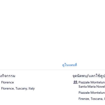
งผลิตไวน์แบบชนบทที่ตั้งอยู่บริเวณเชิงเขาของ San Gimignano เป็นฉากหลั
วันสไตล์ทัสคันทั่วไป
ของคุณพร้อมไวน์ท้องถิ่น หลังจากรับประทานอาหารก
ำรวจภูมิประเทศที่สวยงามและร้านค้าช่างฝีมือในหมู่บ้านทางการแพทย์บน
่อเสียงในด้านไวน์ขาว
วะพักสุดท้ายของวันคือในเมืองปิซา ซึ่งเป็นที่ตั้งของหอเอนเมืองปิซาอันโด่งดั
ต้อนรับจาก
จัตุรัสเดยมิราโกลี
อันน่าประทับใจซึ่งมี
อาสนวิหารและหอเอน
ที่ต
ที่นี่และอย่าลืมเก็บภาพอันโด่งดังขณะพยายามยึดหอคอยไว้ ขณะที่เราขับ
รนซ์ เพลิดเพลินไปกับทิวทัศน์ของเนินเขาทัสคานีอันเป็นคลื่น!
ดูในแผนที่
ตั้งกิจกรรม
จุดนัดพบ/แลกใช้คู
Florence
Piazzale Montelun
Santa Maria Novell
Florence, Tuscany, Italy
Piazzale Montelu
Firenze, Toscana, I