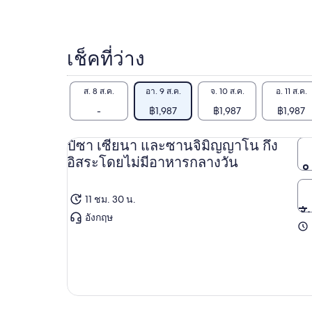
ปัจจุบัน
คือ
฿1,987
เช็คที่ว่าง
ต่อ
ผู้ใหญ่
ส. 8 ส.ค.
อา. 9 ส.ค.
จ. 10 ส.ค.
อ. 11 ส.ค.
1
-
฿1,987
฿1,987
฿1,987
คน
ปิซา เซียนา และซานจิมิญญาโน กึ่ง
อิสระโดยไม่มีอาหารกลางวัน
11 ชม. 30 น.
อังกฤษ