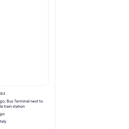
งที่สมบูรณ์แบบสำหรับ
อาหาร
ลางวัน คุณจะมีเวลาว่างใน
ยอดเขาซานจิมิกนาโน ซึ่ง
ง เมื่อมาถึงปิซา คุณจะได้รับ
ั้งตระหง่าน สูง! สำรวจจัตุรัส
รถออกจากปิซาและกลับไป
ปอง
go, Bus Terminal next to
a train station
ngo
taly