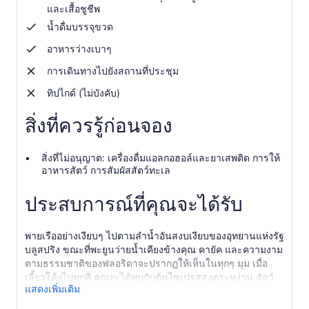
คน
และเสื้อชูชีพ
น้ำดื่มบรรจุขวด
อาหารว่างเบาๆ
การเดินทางไปยังสถานที่ประชุม
ทิปไกด์ (ไม่บังคับ)
สิ่งที่ควรรู้ก่อนจอง
สิ่งที่ไม่อนุญาต: เครื่องดื่มแอลกอฮอล์และยาเสพติด การให้
อาหารสัตว์ การสัมผัสสัตว์ทะเล
ประสบการณ์ที่คุณจะได้รับ
พายเรืออย่างเงียบๆ ไปตามลำน้ำอันสงบเงียบของอุทยานแห่งรัฐ
บลูสปริง ขณะที่พะยูนว่ายน้ำเคียงข้างคุณ คายัค และความงาม
ตามธรรมชาติของฟลอริดาจะปรากฏให้เห็นในทุกๆ มุม เมื่อ
เลี้ยวโค้งไปทุกที คุณจะได้พบกับต้นไซเปรสสูงตระหง่าน สัตว์
แสดงเพิ่มเติม
ป่านานาชนิด และความงดงามอันเงียบสงบของอุทยานแห่งรัฐ
บลูสปริง