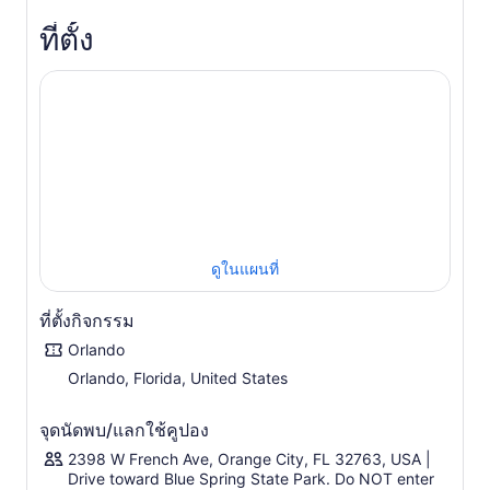
ด้วยการนำทางจากนักธรรมชาติวิทยาผู้เชี่ยวชาญ ไกด์ คุณจะ
ที่ตั้ง
ได้ค้นพบพฤติกรรมอันน่าทึ่งของสัตว์ป่า รายละเอียดที่ซ่อนอยู่
และระบบนิเวศที่เป็นเอกลักษณ์ ซึ่งนักท่องเที่ยวส่วนใหญ่จะ
พลาดไปหากไม่มีทัวร์นี้ นี่ไม่ใช่แค่ทัวร์ชมพะยูนธรรมดาๆ แต่
เป็นโอกาสที่จะได้สัมผัสกับหนึ่งในระบบนิเวศน้ำจืดที่น่าทึ่งที่สุด
ของฟลอริดา ผ่านสายตาของผู้ที่รู้จักมันดีที่สุด
แม้ว่าพะยูนจะเป็นไฮไลท์สำคัญ แต่บลูสปริงยังเป็นที่อยู่อาศัย
ของจระเข้ นากแม่น้ำ เต่า นกอินทรีหัวขาว นกเหยี่ยว และสัตว์
พื้นเมืองอื่นๆ อีกมากมาย ทำให้ทุกทัวร์เป็นประสบการณ์การชม
สัตว์ป่าที่ไม่เหมือนใคร
ไม่ว่าจะเป็นครั้งแรกหรือครั้งที่ร้อยของคุณในการพายเรือคายัค
ประสบการณ์แบบสบายๆ ในกลุ่มเล็กๆ และแนวทางการชมสัตว์
ดูในแผนที่
ป่าอย่างมีจริยธรรมของเรา จะสร้างความทรงจำที่มีความหมาย
และเชื่อมโยงอย่างแท้จริงกับธรรมชาติอันงดงามของฟลอริดา
ที่ตั้งกิจกรรม
Orlando
Orlando, Florida, United States
จุดนัดพบ/แลกใช้คูปอง
2398 W French Ave, Orange City, FL 32763, USA |
Drive toward Blue Spring State Park. Do NOT enter