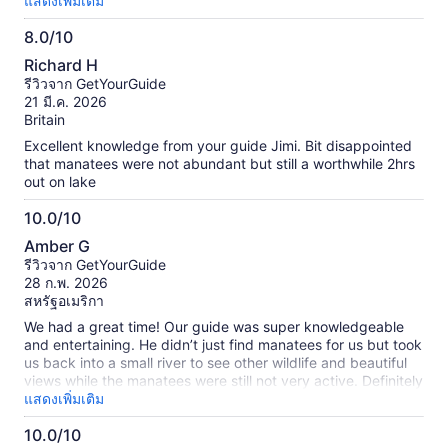
eagles, a water snake, turtles, and several other big (noisy)
แสดงเพิ่มเติม
การ
birds. The tour was good for both seasoned kayakers and
ตรวจ
8.0/10
beginners!
สอบ
8.0
แล้ว
Richard H
จาก
รีวิวจาก GetYourGuide
10
21 มี.ค. 2026
Britain
Excellent knowledge from your guide Jimi. Bit disappointed
that manatees were not abundant but still a worthwhile 2hrs
out on lake
10.0/10
10.0
Amber G
จาก
รีวิวจาก GetYourGuide
10
28 ก.พ. 2026
สหรัฐอเมริกา
We had a great time! Our guide was super knowledgeable
and entertaining. He didn’t just find manatees for us but took
us back into a small river to see other wildlife and beautiful
views while the manatees were still not very active. Definitely
recommend this tour, next time we are in the area I would do
แสดงเพิ่มเติม
it again!
10.0/10