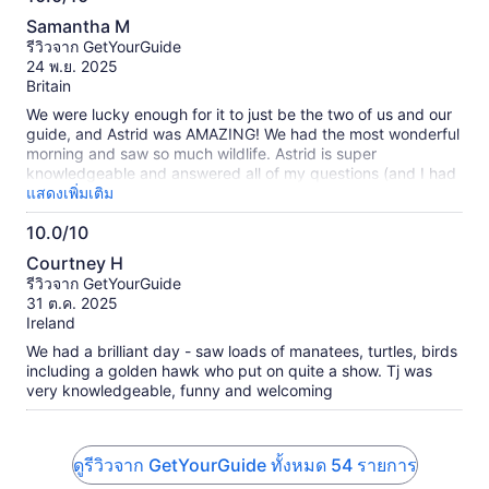
10.0
Samantha M
จาก
รีวิวจาก GetYourGuide
10
24 พ.ย. 2025
Britain
We were lucky enough for it to just be the two of us and our
guide, and Astrid was AMAZING! We had the most wonderful
morning and saw so much wildlife. Astrid is super
knowledgeable and answered all of my questions (and I had
quite a lot!). Can’t recommend enough - an incredibly special
แสดงเพิ่มเติม
experience that we will remember forever. It was also
10.0/10
amazing that Astrid took amazing pics that we purchased
10.0
afterwards. This meant we could put our phones/cameras
Courtney H
down and just be present and thoroughly enjoy the
จาก
รีวิวจาก GetYourGuide
encounters with all the wildlife and nature!
10
31 ต.ค. 2025
Ireland
We had a brilliant day - saw loads of manatees, turtles, birds
including a golden hawk who put on quite a show. Tj was
very knowledgeable, funny and welcoming
ดูรีวิวจาก GetYourGuide ทั้งหมด 54 รายการ