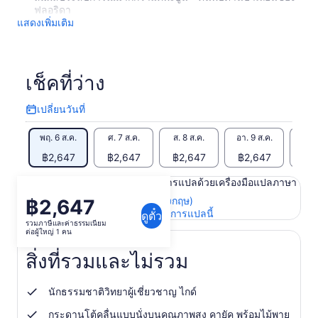
ฟลอริดา
แสดงเพิ่มเติม
เช็คที่ว่าง
เปลี่ยนวันที่
เปลี่ยน
วัน
พฤ. 6 ส.ค.
ศ. 7 ส.ค.
ส. 8 ส.ค.
อา. 9 ส.ค.
จ. 1
ที่
฿2,647
฿2,647
฿2,647
฿2,647
฿2
เนื้อหาในหน้านี้อาจได้รับการแปลด้วยเครื่องมือแปลภาษา
ดูข้อความต้นฉบับ (ภาษาอังกฤษ)
฿2,647
ราคา
เปิด
ให้คะแนนและความคิดเห็นการแปลนี้
ดูตั๋ว
อยู่
รวมภาษีและค่าธรรมเนียม
ใน
ต่อผู้ใหญ่ 1 คน
ที่
แท็บ
ใหม่
฿2,647
สิ่งที่รวมและไม่รวม
ต่อ
ผู้ใหญ่
นักธรรมชาติวิทยาผู้เชี่ยวชาญ ไกด์
1
กระดานโต้คลื่นแบบนั่งบนคุณภาพสูง คายัค พร้อมไม้พาย