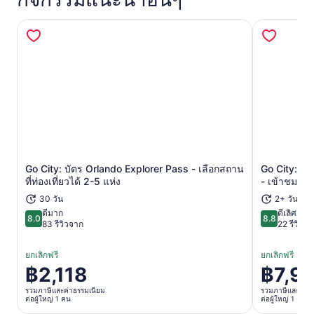
Go City: บัตร Orlando Explorer Pass - เลือกสถาน
Go City: บ
เปิดในแท็บใหม่
ที่ท่องเที่ยวได้ 2-5 แห่ง
- เข้าชมสถาน
30 วัน
2+ วัน
ดีมาก
ดีเลิศ
8.0
8.8
8.0 จาก 10
8.8 จาก 10
83 รีวิวจาก
22 รีวิวจ
ยกเลิกฟรี
ยกเลิกฟรี
฿2,118
฿7,9
ราคา
ราคา
อยู่
อยู่
รวมภาษีและค่าธรรมเนียม
รวมภาษีและค่าธ
ต่อผู้ใหญ่ 1 คน
ต่อผู้ใหญ่ 1 คน
ที่
ที่