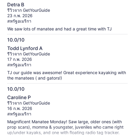
10.0
Detra B
จาก
รีวิวจาก GetYourGuide
10
23 ก.พ. 2026
สหรัฐอเมริกา
We saw lots of manatee and had a great time with TJ
10.0/10
10.0
Todd Lynford A
จาก
รีวิวจาก GetYourGuide
10
17 ก.พ. 2026
สหรัฐอเมริกา
TJ our guide was awesome! Great experience kayaking with
the manatees ( and gators!)
10.0/10
10.0
Caroline P
จาก
รีวิวจาก GetYourGuide
10
16 ก.พ. 2026
สหรัฐอเมริกา
Magnificent Manatee Monday! Saw large, older ones (with
prop scars), momma & youngster, juveniles who came right
up/under kayaks, and one with floating radio tag tracker.