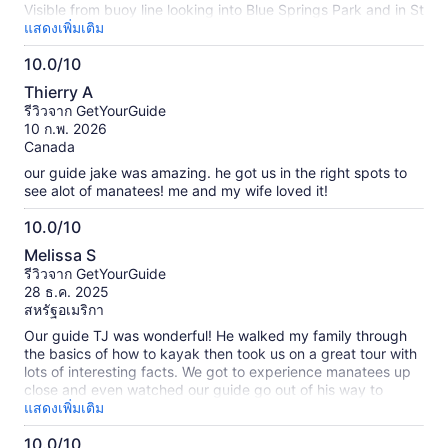
Visible from buoy line looking into Blue Springs Park and in St
Johns River and lagoon. Gentle, mellow kayaking. Jeff was a
แสดงเพิ่มเติม
wonderful guide: he pointed out manatees feeding from afar,
10.0/10
manatee swirls in the water, and alligators, cormorants,
10.0
limpkin, osprey, bald eagle, and a turkey. Really appreciated
Thierry A
how Jeff sought to avoid startling and disturbing the
จาก
รีวิวจาก GetYourGuide
manatees. My first time seeing them up close... SO HAPPY!
10
10 ก.พ. 2026
Canada
our guide jake was amazing. he got us in the right spots to
see alot of manatees! me and my wife loved it!
10.0/10
10.0
Melissa S
จาก
รีวิวจาก GetYourGuide
10
28 ธ.ค. 2025
สหรัฐอเมริกา
Our guide TJ was wonderful! He walked my family through
the basics of how to kayak then took us on a great tour with
lots of interesting facts. We got to experience manatees up
close and even watched our guide go out of his way to
protect them from some boaters that had gone in the wrong
แสดงเพิ่มเติม
way. I can't praise the tour high enough!!!!
10.0/10