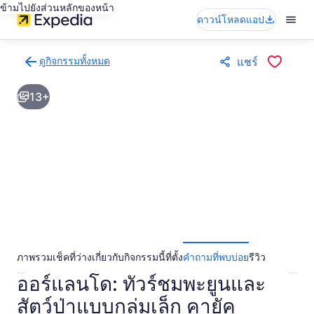
ข้ามไปยังส่วนหลักของหน้า
ดาวน์โหลดแอป
ดูกิจกรรมทั้งหมด
แชร์
กลับ
ไป
13+
ยัง
หน้า
ผล
การ
ค้นหา
กิจกรรม
ภาพรวม
เช็คที่ว่าง
เกี่ยวกับกิจกรรมนี้
ที่ตั้ง
คำถามที่พบบ่อย
รีวิว
ออร์แลนโด: ทัวร์ชมพะยูนและ
สัตว์ป่าแบบกลุ่มเล็ก คายัค