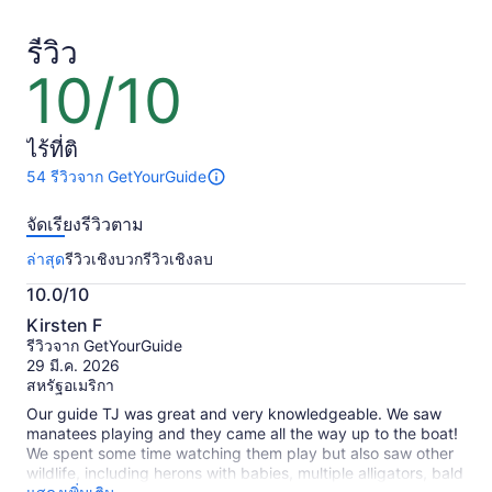
฿2,118
฿7,909
ต่อ
ต่อ
รีวิว
ผู้ใหญ่
ผู้ใหญ่
10/10
10
1
1
จาก
คน
คน
10
ไร้ที่ติ
54 รีวิวจาก GetYourGuide
มี
54
จัดเรียงรีวิวตาม
รีวิว
เกี่ยว
ล่าสุด
รีวิวเชิงบวก
รีวิวเชิงลบ
กับ
กิจกรรม
10.0/10
นี้
10.0
ข้อมูล
Kirsten F
จาก
เพิ่ม
รีวิวจาก GetYourGuide
เติม
10
29 มี.ค. 2026
เกี่ยว
สหรัฐอเมริกา
กับ
Our guide TJ was great and very knowledgeable. We saw
รีวิว
manatees playing and they came all the way up to the boat!
ที่
We spent some time watching them play but also saw other
ได้
wildlife, including herons with babies, multiple alligators, bald
รับ