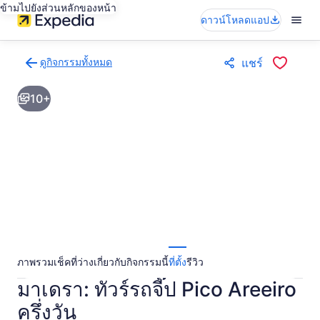
ข้ามไปยังส่วนหลักของหน้า
ดาวน์โหลดแอป
ดูกิจกรรมทั้งหมด
แชร์
กลับ
ไป
10+
ยัง
หน้า
ผล
การ
ค้นหา
กิจกรรม
ภาพรวม
เช็คที่ว่าง
เกี่ยวกับกิจกรรมนี้
ที่ตั้ง
รีวิว
มาเดรา: ทัวร์รถจี๊ป Pico Areeiro
ครึ่งวัน