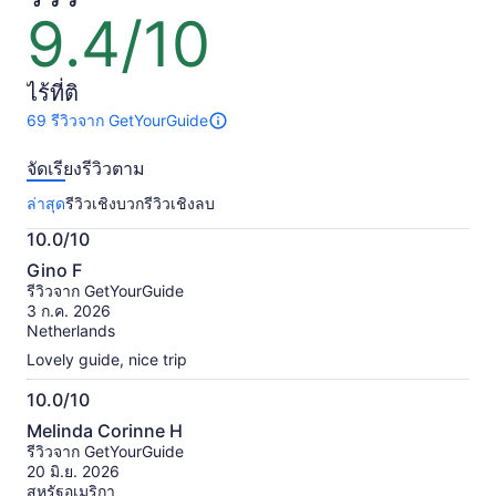
ผู้ใหญ่
ผู้ใหญ่
9.4/10
9.4
1
1
จาก
คน
คน
10
ไร้ที่ติ
69 รีวิวจาก GetYourGuide
มี
69
จัดเรียงรีวิวตาม
รีวิว
เกี่ยว
ล่าสุด
รีวิวเชิงบวก
รีวิวเชิงลบ
กับ
กิจกรรม
10.0/10
นี้
10.0
ข้อมูล
Gino F
จาก
เพิ่ม
รีวิวจาก GetYourGuide
เติม
10
3 ก.ค. 2026
เกี่ยว
Netherlands
กับ
Lovely guide, nice trip
รีวิว
ที่
10.0/10
ได้
10.0
รับ
Melinda Corinne H
จาก
การ
รีวิวจาก GetYourGuide
ตรวจ
10
20 มิ.ย. 2026
สอบ
สหรัฐอเมริกา