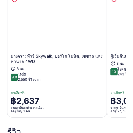
มาเดรา: ทัวร์ Skywalk, ปอร์โต โมนิซ, เซซาล และ
ผู้เริ่มต้น
เปิดในแท็บใหม่
ฟานาล 4WD
3 ชม. 30 
8 ชม.
ไร้ที่ติ
10
10 จาก 10
243 รีวิว
ไร้ที่ติ
9.8
9.8 จาก 10
2,550 รีวิวจาก
ยกเลิกฟรี
ยกเลิกฟรี
฿2,637
฿3,0
ราคา
ราคา
อยู่
อยู่
รวมภาษีและค่าธรรมเนียม
รวมภาษีและค่าธ
ต่อผู้ใหญ่ 1 คน
ต่อผู้ใหญ่ 1 คน
ที่
ที่
฿2,637
฿3,057
ต่อ
ต่อ
รีวิว