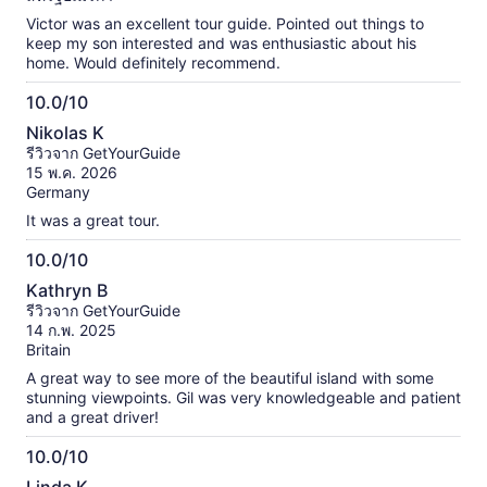
แล้ว
Victor was an excellent tour guide. Pointed out things to
keep my son interested and was enthusiastic about his
home. Would definitely recommend.
10.0/10
10.0
Nikolas K
จาก
รีวิวจาก GetYourGuide
10
15 พ.ค. 2026
Germany
It was a great tour.
10.0/10
10.0
Kathryn B
จาก
รีวิวจาก GetYourGuide
10
14 ก.พ. 2025
Britain
A great way to see more of the beautiful island with some
stunning viewpoints. Gil was very knowledgeable and patient
and a great driver!
10.0/10
10.0