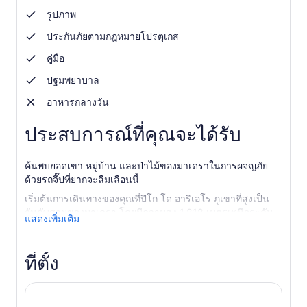
1
รูปภาพ
คน
ประกันภัยตามกฎหมายโปรตุเกส
คู่มือ
ปฐมพยาบาล
อาหารกลางวัน
ประสบการณ์ที่คุณจะได้รับ
ค้นพบยอดเขา หมู่บ้าน และป่าไม้ของมาเดราในการผจญภัย
ด้วยรถจี๊ปที่ยากจะลืมเลือนนี้
เริ่มต้นการเดินทางของคุณที่ปิโก โด อาริเอโร ภูเขาที่สูงเป็น
อันดับสามของมาเดรา โดยมีความสูง 1,818 เมตรเหนือระดับ
แสดงเพิ่มเติม
น้ำทะเล จากยอดเขา คุณจะได้ตื่นตาตื่นใจกับทัศนียภาพอัน
งดงามของยอดเขาสูงชัน หุบเขาลึก และในวันที่อากาศแจ่มใส
คุณจะได้เห็นทะเลหมอกที่ทอดยาวสุดลูกหูลูกตาไปจนสุดขอบ
ที่ตั้ง
ฟ้า
ถัดไป เยี่ยมชมหมู่บ้านซานโต ดา เซร์รา ซึ่งเป็นหมู่บ้านดั้งเดิม
ที่มีชื่อเสียงด้านพื้นที่เพาะปลูกที่อุดมสมบูรณ์และเสน่ห์แบบ