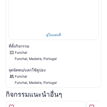
ชนบท การผจญภัยของคุณยังคงดำเนินต่อไปด้วยการขับรถออฟ
โรดสุดเร้าใจเข้าสู่ป่าลอริสซิลวาที่ล้อมรอบไปด้วยพืชพรรณ
เขียวชอุ่มและต้นไม้โบราณ คุณจะได้สัมผัสกับป่าลอเรลดึกดำ
บรรพ์ที่เหลืออยู่เพียงไม่กี่แห่งในโลก
ที่จุดชมวิวปอร์เตลา คุณจะได้เพลิดเพลินกับทิวทัศน์อันกว้าง
ใหญ่ของชายฝั่งทางเหนือ โดยมีหมู่บ้านปอร์โต ดา ครูซ และ
แนวชายฝั่งอันงดงามล้อมรอบด้วยภูเขาสูงตระหง่าน ทิวทัศน์ที่
ดูในแผนที่
นี่เป็นเหมือนสวรรค์ของช่างภาพ
สุดท้ายนี้ อย่าลืมไปเที่ยวชมเมืองมาชีโก เมืองประวัติศาสตร์ที่ผู้
ที่ตั้งกิจกรรม
ตั้งถิ่นฐานกลุ่มแรกของมาเดราขึ้นฝั่งในศตวรรษที่ 15 เดินเล่น
Funchal
ไปตามถนนที่มีเสน่ห์ ชื่นชมหาดทรายสีทอง และดื่มด่ำกับ
บรรยากาศที่ผสมผสานระหว่างประวัติศาสตร์และริมทะเล ก่อน
Funchal, Madeira, Portugal
กลับไปยังโรงแรมของคุณ
จุดนัดพบ/แลกใช้คูปอง
Funchal
Funchal, Madeira, Portugal
กิจกรรมแนะนำอื่นๆ