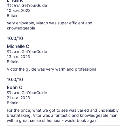
Linda K
จาก
รีวิวจาก GetYourGuide
10
10 ธ.ค. 2023
Britain
Very enjoyable, Marco was super efficient and
knowledgeable
10.0/10
10.0
Michelle C
จาก
รีวิวจาก GetYourGuide
10
13 ก.ย. 2023
Britain
Victor the guide was very warm and professional
10.0/10
10.0
Euan O
จาก
รีวิวจาก GetYourGuide
10
21 ก.ค. 2023
Britain
For the price, what we got to see was varied and undeniably
breathtaking. Vitor was a fantastic and knowledgeable man
with a great sense of humour - would book again