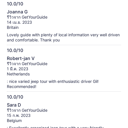
10.0/10
10.0
Joanna G
จาก
รีวิวจาก GetYourGuide
10
14 เม.ย. 2023
Britain
Lovely guide with plenty of local information very well driven
and comfortable. Thank you
10.0/10
10.0
Robert-jan V
จาก
รีวิวจาก GetYourGuide
10
1 มี.ค. 2023
Netherlands
: nice varied jeep tour with enthusiastic driver Gil!
Recommended!
10.0/10
10.0
Sara D
จาก
รีวิวจาก GetYourGuide
10
15 ก.พ. 2023
Belgium
: Excellently organized jeep tour with a very friendly