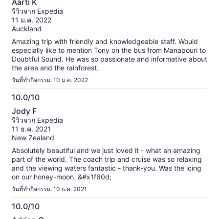
Aarti K
จาก
รีวิวจาก Expedia
10
11 ม.ค. 2022
Auckland
Amazing trip with friendly and knowledgeable staff. Would
especially like to mention Tony on the bus from Manapouri to
Doubtful Sound. He was so passionate and informative about
the area and the rainforest.
วันที่ทำกิจกรรม: 10 ม.ค. 2022
10.0/10
10.0
Jody F
จาก
รีวิวจาก Expedia
10
11 ธ.ค. 2021
New Zealand
Absolutely beautiful and we just loved it - what an amazing
part of the world. The coach trip and cruise was so relaxing
and the viewing waters fantastic - thank-you. Was the icing
on our honey-moon. &#x1f60d;
วันที่ทำกิจกรรม: 10 ธ.ค. 2021
10.0/10
10.0