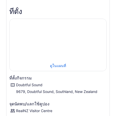
อย่างแท้จริง
การเดินทางของเราเริ่มต้นด้วยการล่องเรือชมทิวทัศน์อันงดงาม
ที่ตั้ง
บนทะเลสาบมานาปูรี ซึ่งเป็นหนึ่งในทะเลสาบที่สวยที่สุดของ
นิวซีแลนด์ ล่องเรือผ่านเกาะที่มีป่าปกคลุมและเทือกเขาสูงชัน
ก่อนจะถึงเวสต์อาร์ม จากที่นี่ ขึ้นรถโค้ช RealNZ เพื่อเดินทาง
ผ่านเส้นทาง Wilmot Pass ที่สวยงามตระการตา ซึ่งเป็นถนนที่
ห่างไกลที่สุดของนิวซีแลนด์ ด้วยทัศนียภาพแบบพาโนรามาที่
ทอดผ่านป่าฝนอันหนาทึบของฟยอร์ดแลนด์ ส่วนนี้จะมอบภาพ
แรกที่น่าจดจำของฟยอร์ดเบื้องล่างให้คุณได้ชม
ที่ Deep Cove ขึ้นเรือเพื่อล่องเรือเป็นเวลา 2.5 ชั่วโมง ผ่าน
ช่องแคบ Doubtful Sound ตลอดทั้งสาย เดินทางผ่านอ่าวที่คด
เคี้ยวและเวิ้งอ่าวที่เงียบสงบซึ่งเกิดจากการกัดเซาะของธารน้ำ
ดูในแผนที่
แข็งโบราณ แอป Your nature ไกด์ นำเสนอเรื่องราวที่น่าสนใจ
เกี่ยวกับธรณีวิทยา งานอนุรักษ์ และสัตว์ป่าในภูมิภาคนี้ ทำให้
ทิวทัศน์มีชีวิตชีวาขึ้นมาขณะที่คุณสำรวจ
ที่ตั้งกิจกรรม
อ่าวดั๊บท์ฟูลขึ้นชื่อเรื่องสัตว์ป่าที่อุดมสมบูรณ์ ดังนั้นโปรดจับตา
Doubtful Sound
ดูโลมาปากขวด แมวน้ำขนยาวนิวซีแลนด์ และในช่วงฤดูกาล
9679, Doubtful Sound, Southland, New Zealand
บางช่วง อาจได้เห็นนกเพนกวินทาวากิ/นกเพนกวินหงอนฟยอร์ด
แลนด์ที่หายากอีกด้วย ด้วยดาดฟ้าที่กว้างขวางและจุดชมวิวที่
จุดนัดพบ/แลกใช้คูปอง
เงียบสงบ ทุกช่วงเวลาบนผืนน้ำจะมอบมุมมองใหม่ๆ ของสภาพ
แวดล้อมอันสงบเงียบของฟยอร์ดให้แก่คุณ
RealNZ Visitor Centre