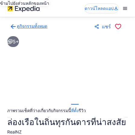
ข้ามไปยังส่วนหลักของหน้า
ดาวน์โหลดแอป
ดูกิจกรรมทั้งหมด
แชร์
กลับ
ไป
5+
ยัง
หน้า
ผล
การ
ค้นหา
กิจกรรม
ภาพรวม
เช็คที่ว่าง
เกี่ยวกับกิจกรรมนี้
ที่ตั้ง
รีวิว
ล่องเรือในถิ่นทุรกันดารที่น่าสงสัย
RealNZ​