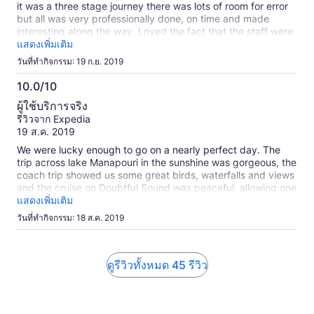
it was a three stage journey there was lots of room for error
but all was very professionally done, on time and made
interesting along the way. Loved the fact that the staff were
very knowledgeable and personable. Oh .... and the free tea
แสดงเพิ่มเติม
and coffee was an added bonus. Highly recommended
วันที่ทำกิจกรรม: 19 ก.ย. 2019
10.0/10
10.0
ผู้ใช้บริการจริง
จาก
รีวิวจาก Expedia
10
19 ส.ค. 2019
We were lucky enough to go on a nearly perfect day. The
trip across lake Manapouri in the sunshine was gorgeous, the
coach trip showed us some great birds, waterfalls and views
and the cruise on Doubtful Sound was peaceful, allowing one
to experience how far away from everything you are. We had
แสดงเพิ่มเติม
a very brief shower and some cloud cover but otherwise
วันที่ทำกิจกรรม: 18 ส.ค. 2019
could be out on deck the whole time, coming inside to warm
up with endless cups of coffee. The viewing decks inside
have comfy seats and huge glass windows. It is a long day
and not cheap, however it is worth it.
ดูรีวิวทั้งหมด 45 รีวิว