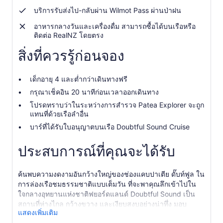
บริการรับส่งไป-กลับผ่าน Wilmot Pass ผ่านป่าฝน
อาหารกลางวันและเครื่องดื่ม สามารถซื้อได้บนเรือหรือ
ติดต่อ RealNZ โดยตรง
สิ่งที่ควรรู้ก่อนจอง
เด็กอายุ 4 และต่ำกว่าเดินทางฟรี
กรุณาเช็คอิน 20 นาทีก่อนเวลาออกเดินทาง
โปรดทราบว่าในระหว่างการสำรวจ Patea Explorer จะถูก
แทนที่ด้วยเรือลำอื่น
บาร์ที่ได้รับใบอนุญาตบนเรือ Doubtful Sound Cruise
ประสบการณ์ที่คุณจะได้รับ
ค้นพบความงดงามอันกว้างใหญ่ของช่องแคบปาเตีย ดั๊บท์ฟูล ใน
การล่องเรือชมธรรมชาติแบบเต็มวัน ที่จะพาคุณลึกเข้าไปใน
ใจกลางอุทยานแห่งชาติฟยอร์ดแลนด์ Doubtful Sound เป็น
สถานที่ห่างไกล กว้างขวาง และเงียบสงบอย่างน่าทึ่ง มอบ
แสดงเพิ่มเติม
โอกาสอันหาได้ยากในการสัมผัสธรรมชาติที่ยังคงความบริสุทธิ์