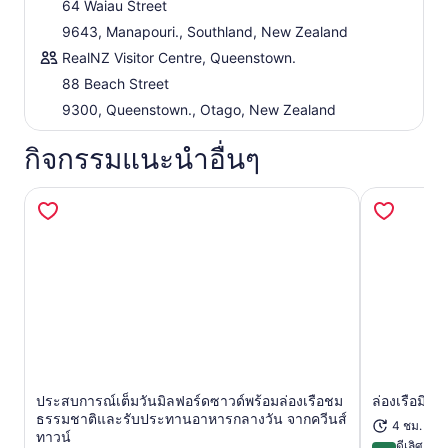
หลังจากล่องเรือเสร็จแล้ว ให้ย้อนรอยการเดินทางกลับผ่าน
64 Waiau Street
ช่องเขา Wilmot Pass และข้ามทะเลสาบ Manapouri กลับมา
9643, Manapouri., Southland, New Zealand
พร้อมความประทับใจอย่างลึกซึ้งต่อหนึ่งในพื้นที่ป่าธรรมชาติที่
RealNZ Visitor Centre, Queenstown.
งดงามที่สุดแห่งหนึ่งของ Fiordland ด้วยการผสมผสานระหว่าง
88 Beach Street
ทิวทัศน์อันงดงามตระการตา ไกด์ผู้เชี่ยวชาญ และบรรยากาศที่
เงียบสงบ การล่องเรือชมธรรมชาติในอ่าว Doubtful Sound จึง
9300, Queenstown., Otago, New Zealand
เป็นหนึ่งในประสบการณ์ทางธรรมชาติที่ดื่มด่ำและคุ้มค่าที่สุด
ในนิวซีแลนด์
กิจกรรมแนะนำอื่นๆ
ประสบการณ์เต็มวันมิลฟอร์ดซาวด์พร้อมล่องเรือชม
ล่องเรือมิ
เปิดในแท็บใหม่
ธรรมชาติและรับประทานอาหารกลางวัน จากควีนส์
4 ชม. 30 
ทาวน์
ดีเลิศ