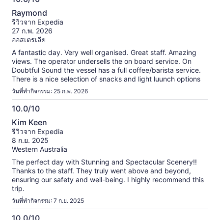
นี้
10.0
ข้อมูล
Raymond
จาก
เพิ่ม
รีวิวจาก Expedia
เติม
10
27 ก.พ. 2026
เกี่ยว
ออสเตรเลีย
กับ
A fantastic day. Very well organised. Great staff. Amazing
รีวิว
views. The operator undersells the on board service. On
ที่
Doubtful Sound the vessel has a full coffee/barista service.
ได้
There is a nice selection of snacks and light luunch options
รับ
การ
วันที่ทำกิจกรรม: 25 ก.พ. 2026
ตรวจ
10.0/10
สอบ
10.0
แล้ว
Kim Keen
จาก
รีวิวจาก Expedia
10
8 ก.ย. 2025
Western Australia
The perfect day with Stunning and Spectacular Scenery!!
Thanks to the staff. They truly went above and beyond,
ensuring our safety and well-being. I highly recommend this
trip.
วันที่ทำกิจกรรม: 7 ก.ย. 2025
10.0/10