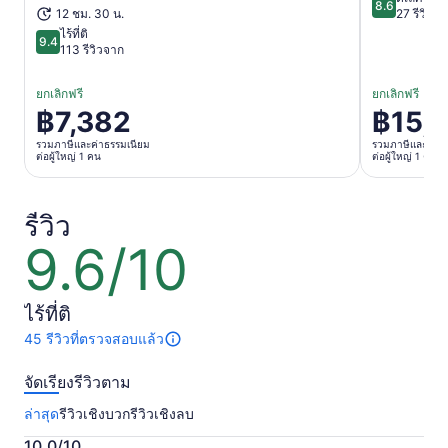
8.6
8.6 จาก 10
12 ชม. 30 น.
27 รีวิวจ
ไร้ที่ติ
9.4
9.4 จาก 10
113 รีวิวจาก
ยกเลิกฟรี
ยกเลิกฟรี
฿7,382
฿15,
ราคา
ราคา
อยู่
อยู่
รวมภาษีและค่าธรรมเนียม
รวมภาษีและค่าธ
ต่อผู้ใหญ่ 1 คน
ต่อผู้ใหญ่ 1 คน
ที่
ที่
฿7,382
฿15,369
ต่อ
ต่อ
รีวิว
ผู้ใหญ่
ผู้ใหญ่
9.6/10
9.6
1
1
จาก
คน
คน
10
ไร้ที่ติ
45 รีวิวที่ตรวจสอบแล้ว
มี
45
จัดเรียงรีวิวตาม
รีวิว
เกี่ยว
ล่าสุด
รีวิวเชิงบวก
รีวิวเชิงลบ
กับ
กิจกรรม
10.0/10