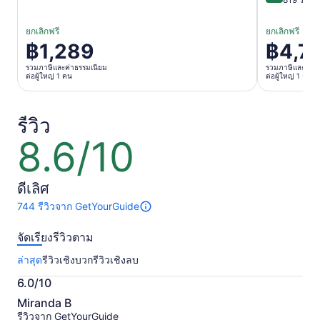
ยกเลิกฟรี
ยกเลิกฟรี
฿1,289
฿4,7
ราคา
ราคา
อยู่
อยู่
รวมภาษีและค่าธรรมเนียม
รวมภาษีและค่าธ
ต่อผู้ใหญ่ 1 คน
ต่อผู้ใหญ่ 1 คน
ที่
ที่
฿1,289
฿4,761
ต่อ
ต่อ
รีวิว
ผู้ใหญ่
ผู้ใหญ่
8.6/10
8.6
1
1
จาก
คน
คน
10
ดีเลิศ
744 รีวิวจาก GetYourGuide
มี
744
จัดเรียงรีวิวตาม
รีวิว
เกี่ยว
ล่าสุด
รีวิวเชิงบวก
รีวิวเชิงลบ
กับ
กิจกรรม
6.0/10
นี้
6.0
ข้อมูล
Miranda B
จาก
เพิ่ม
รีวิวจาก GetYourGuide