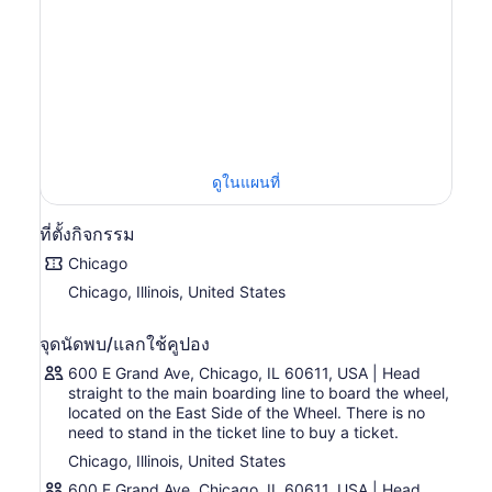
ฉลองครบรอบ 100 ปีของการเปิด Navy Pier มีเรือกอนโดลา
42 ลำ ลำละ 8 คน ให้บริการตลอดทั้งปี นอกจากนี้ยังมีไฟ LED
เบาะรองนั่ง จอทีวี และลำโพง รวมถึงหน้าต่างแบบพาโนรามา
ทั้ง 4 ด้าน
การนั่งบนวงล้อช่วยให้คุณมีเวลามากพอที่จะเพลิดเพลินไปกับ
ทัศนียภาพอันงดงามของเมืองชิคาโกเมื่อมันแผ่ออกไปรอบตัว
คุณ และให้คุณได้เยี่ยมชมจุดสูงสุดสามครั้ง ผ่อนคลายและชม
วิว หรือหยิบกล้องของคุณออกมาถ่ายภาพภูมิทัศน์ของชิคาโกที่
ดูในแผนที่
เปลี่ยนแปลงตลอดเวลา
ที่ตั้งกิจกรรม
Chicago
Chicago, Illinois, United States
จุดนัดพบ/แลกใช้คูปอง
600 E Grand Ave, Chicago, IL 60611, USA | Head
straight to the main boarding line to board the wheel,
located on the East Side of the Wheel. There is no
need to stand in the ticket line to buy a ticket.
Chicago, Illinois, United States
600 E Grand Ave, Chicago, IL 60611, USA | Head