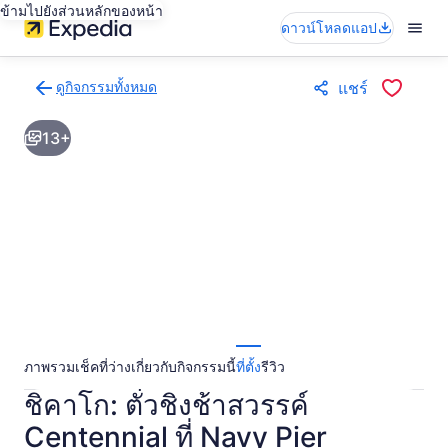
ข้ามไปยังส่วนหลักของหน้า
ดาวน์โหลดแอป
ดูกิจกรรมทั้งหมด
แชร์
กลับ
ไป
13+
ยัง
หน้า
ผล
การ
ค้นหา
กิจกรรม
ภาพรวม
เช็คที่ว่าง
เกี่ยวกับกิจกรรมนี้
ที่ตั้ง
รีวิว
ชิคาโก: ตั๋วชิงช้าสวรรค์
Centennial ที่ Navy Pier