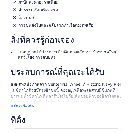
ภาษีและค่าธรรมเนียม
ค่าธรรมเนียมที่จอดรถ
ล็อคเกอร์
การขนส่งไปและกลับจากท่าเรือกองทัพเรือ
สิ่งที่ควรรู้ก่อนจอง
ไม่อนุญาตให้นำ: กระเป๋าเดินทางหรือกระเป๋าขนาดใหญ่
สัตว์เลี้ยง การสูบบุหรี่
ประสบการณ์ที่คุณจะได้รับ
สัมผัสทัศนียภาพจาก Centennial Wheel ที่ Historic Navy Pier
ในชิคาโกด้วยบัตรเข้าชมนี้ ลอยอยู่เหนือทะเลสาบมิชิแกนที่
ปากแม่น้ำชิคาโก ตื่นตาตื่นใจไปกับเส้นขอบฟ้าของชิคาโกและ
มองออกไปเหนือผืนน้ำที่ระยิบระยับของทะเลสาบมิชิแกน
แสดงเพิ่มเติม
เลือกระหว่างสองตัวเลือก: ด้วยตั๋วบาร์โค้ดปกติ ให้ข้ามแถวขาย
ตั๋วและเข้าแถวเพื่อขึ้นวงล้อ ตั๋ว Fastpass Express ให้คุณข้าม
ที่ตั้ง
ทั้งสองสายและให้สิทธิ์การเข้าถึงแบบ VIP ตั๋วทั้งสองใบอนุญาต
ให้คุณเข้าชมได้ภายใน 7 วันนับจากวันที่ตั๋วกำหนด
เพลิดเพลินกับ Centennial Wheel ซึ่งสร้างขึ้นในปี 2559 เพื่อ