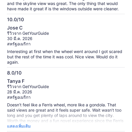
and the skyline view was great. The only thing that would
have made it great if is the windows outside were cleaner.
10.0/10
10.0
Jose C
จาก
รีวิวจาก GetYourGuide
10
30 มี.ค. 2026
สหรัฐอเมริกา
Interesting at first when the wheel went around I got scared
but the rest of the time it was cool. Nice view. Would do it
again.
8.0/10
8.0
Tanya F
จาก
รีวิวจาก GetYourGuide
10
28 มี.ค. 2026
สหรัฐอเมริกา
Doesn’t feel like a Ferris wheel, more like a gondola. That
said views are great and it feels super safe. Wait wasn’t too
long and you get plenty of laps around to view the city.
Worth the money and a fun novel experience since the Ferris
wheel originated in Chicago at the world fair. Wouldn’t do it
แสดงเพิ่มเติม
as a local but a good, one a done, inexpensive tourist stop.