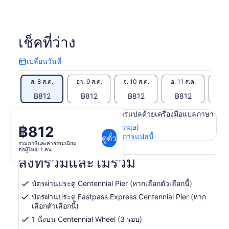
เช็คที่ว่าง
เปลี่ยนวันที่
เปลี่ยน
วัน
ส. 8 ส.ค.
อา. 9 ส.ค.
จ. 10 ส.ค.
อ. 11 ส.ค.
พ. 1
ที่
฿812
฿812
฿812
฿812
฿
เนื้อหาในหน้านี้อาจได้รับการแปลด้วยเครื่องมือแปลภาษา
ดูข้อความต้นฉบับ (ภาษาอังกฤษ)
฿812
ราคา
เปิด
ให้คะแนนและความคิดเห็นการแปลนี้
ดูตั๋ว
อยู่
รวมภาษีและค่าธรรมเนียม
ใน
ต่อผู้ใหญ่ 1 คน
ที่
แท็บ
สิ่งที่รวมและไม่รวม
ใหม่
฿812
ต่อ
บัตรผ่านประตู Centennial Pier (หากเลือกตัวเลือกนี้)
ผู้ใหญ่
บัตรผ่านประตู Fastpass Express Centennial Pier (หาก
1
เลือกตัวเลือกนี้)
คน
1 นั่งบน Centennial Wheel (3 รอบ)