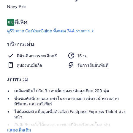
Navy Pier​
รีวิว
ดีเลิศ
8.6
8.6 จาก 10
ดูรีวิวจาก GetYourGuide ทั้งหมด 744 รายการ
ดี
บริการเด่น
8.6
8.6 จาก 10
เลิศ
มีตัวเลือกการยกเลิกฟรี
15 น.
ดูรีวิวจาก
GetYourGuide
คูปองบนมือถือ
รับการยืนยันทันที
ทั้งหมด 744
รายการ
ภาพรวม
เพลิดเพลินไปกับ 3 รอบเต็มของวงล้อสูงเกือบ 200 ฟุต
ชื่นชมทัศนียภาพแบบพาโนรามาของดาวน์ทาวน์ ทะเลสาบ
มิชิแกน และเนวีเพียร์
ไม่ต้องต่อคิวเมื่อคุณซื้อตัวเลือก Fastpass Express Ticket ล่วง
หน้า
สัมผัสกับวงล้อได้ตลอดเวลาของปีด้วยเรือกอนโดลาอุ่น
แสดงเพิ่มเติม