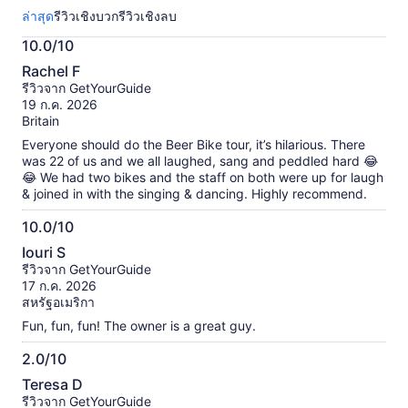
เกี่ยว
ล่าสุด
รีวิวเชิงบวก
รีวิวเชิงลบ
กับ
กิจกรรม
10.0/10
นี้
10.0
ข้อมูล
Rachel F
จาก
เพิ่ม
รีวิวจาก GetYourGuide
เติม
10
19 ก.ค. 2026
เกี่ยว
Britain
กับ
Everyone should do the Beer Bike tour, it’s hilarious. There
รีวิว
was 22 of us and we all laughed, sang and peddled hard 😂
ที่
😂 We had two bikes and the staff on both were up for laugh
ได้
& joined in with the singing & dancing. Highly recommend.
รับ
การ
10.0/10
ตรวจ
10.0
สอบ
Iouri S
จาก
แล้ว
รีวิวจาก GetYourGuide
10
17 ก.ค. 2026
สหรัฐอเมริกา
Fun, fun, fun! The owner is a great guy.
2.0/10
2.0
Teresa D
จาก
รีวิวจาก GetYourGuide