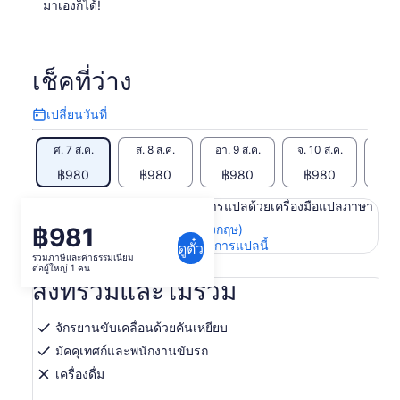
มาเองก็ได้!
เช็คที่ว่าง
เปลี่ยนวันที่
เปลี่ยน
วัน
ศ. 7 ส.ค.
ส. 8 ส.ค.
อา. 9 ส.ค.
จ. 10 ส.ค.
อ. 1
ที่
฿980
฿980
฿980
฿980
฿
เนื้อหาในหน้านี้อาจได้รับการแปลด้วยเครื่องมือแปลภาษา
ดูข้อความต้นฉบับ (ภาษาอังกฤษ)
฿981
ราคา
เปิด
ให้คะแนนและความคิดเห็นการแปลนี้
ดูตั๋ว
อยู่
รวมภาษีและค่าธรรมเนียม
ใน
ต่อผู้ใหญ่ 1 คน
ที่
แท็บ
สิ่งที่รวมและไม่รวม
ใหม่
฿981
ต่อ
จักรยานขับเคลื่อนด้วยคันเหยียบ
ผู้ใหญ่
มัคคุเทศก์และพนักงานขับรถ
1
เครื่องดื่ม
คน