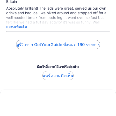
Britain
Absolutely brilliant! The lads were great, served us our own
drinks and had ice , we biked around and stopped off for a
well needed break from peddling. It went over so fast but
felt like we had a full day activity it’s was so funny. Well
worth the £22 pp we would definitely do it again when we
แสดงเพิ่มเติม
return. Definitely gets you in the mood for going out too!
100% recommend ☺️
ดูรีวิวจาก GetYourGuide ทั้งหมด 160 รายการ
มีอะไรที่อยากให้เราปรับปรุงบ้าง
แชร์ความคิดเห็น