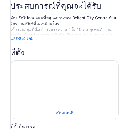
ประสบการณ์ที่คุณจะได้รับ
ล่องเรือไปตามถนนที่พลุกพล่านของ Belfast City Centre ด้วย
จักรยานเบียร์ที่ไม่เหมือนใคร
เข้าร่วมกลุ่มที่มีผู้เข้าร่วมระหว่าง 7 ถึง 16 คน ทุกคนทำงาน
ร่วมกันเพื่อเคลื่อนจักรยานไปทั่วเมือง จาก Royal Avenue ไป
แสดงเพิ่มเติม
จนถึงตลาดข้าวโพด ศาลากลางไปจนถึงโรงละครโอเปร่า ใช้
พลังงานของคุณเองเพื่อปั่นไปทั่วทั้งเมือง
ที่ตั้ง
ดื่มด่ำกับบรรยากาศและอวยพรคู่ขาของคุณในทัวร์ที่ตอบสนอง
ความต้องการของคุณ แวะเยี่ยมชมอาคารสาธารณะแบบ
ดั้งเดิม เช่น Kelly's Cellars, Duke of York, Crown Bar หรือ
Robinsons
เพลิดเพลินกับเครื่องดื่มบนเรือ Wee Toast Tour ซึ่งคุณสามารถ
นำมาเอง (BYO) หรือสั่งจองล่วงหน้า เครื่องดื่ม เช่น เบียร์ โพร
เซคโก และอื่นๆ ติดต่อ Wee Toast Tours เพื่อสั่งเครื่องดื่มล่วง
หน้า
ดูในแผนที่
ที่ตั้งกิจกรรม