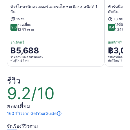
ทัวร์ไททานิกควอเตอร์และรถไฟชมเมืองเบลฟัสต์ 1
ทัวร์หนึ่งวั
เปิดในแท็บใหม่
วัน
ดับลิน
15 ชม.
13 ชม.
ยอดเยี่ยม
ไร้ที่ติ
9.0
9.4
9.0 จาก 10
9.4 จาก 10
12 รีวิวจาก
1,247 รีว
ยกเลิกฟรี
ยกเลิกฟรี
฿5,688
฿3,0
ราคา
ราคา
อยู่
อยู่
รวมภาษีและค่าธรรมเนียม
รวมภาษีและค่าธ
ต่อผู้ใหญ่ 1 คน
ต่อผู้ใหญ่ 1 คน
ที่
ที่
฿5,688
฿3,054
ต่อ
ต่อ
รีวิว
ผู้ใหญ่
ผู้ใหญ่
9.2/10
9.2
1
1
จาก
คน
คน
10
ยอดเยี่ยม
160 รีวิวจาก GetYourGuide
มี
160
จัดเรียงรีวิวตาม
รีวิว