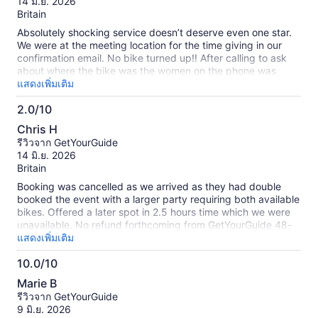
10
14 มิ.ย. 2026
Britain
Absolutely shocking service doesn’t deserve even one star.
We were at the meeting location for the time giving in our
confirmation email. No bike turned up!! After calling to ask
about where the bike was the women on the phone was
extremely rude and not helpful at all. No apology was given
แสดงเพิ่มเติม
instead just a mouth full of cheek and rude remarks. No one
2.0/10
had answered any of the emails sent and no refund has been
2.0
given. Avoid this company at all costs!!!
Chris H
จาก
รีวิวจาก GetYourGuide
10
14 มิ.ย. 2026
Britain
Booking was cancelled as we arrived as they had double
booked the event with a larger party requiring both available
bikes. Offered a later spot in 2.5 hours time which we were
unavailable. No refund forthcoming from GetYourGuide 48-
hours later
แสดงเพิ่มเติม
10.0/10
10.0
Marie B
จาก
รีวิวจาก GetYourGuide
10
9 มิ.ย. 2026