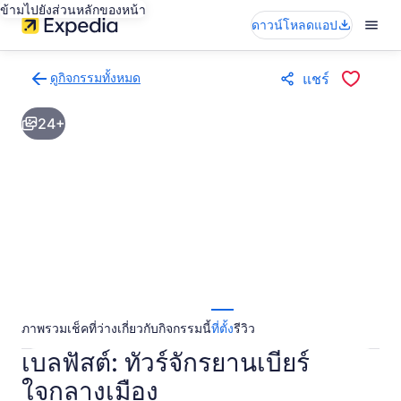
ข้ามไปยังส่วนหลักของหน้า
ดาวน์โหลดแอป
ดูกิจกรรมทั้งหมด
แชร์
กลับ
ไป
24+
ยัง
หน้า
ผล
การ
ค้นหา
กิจกรรม
ภาพรวม
เช็คที่ว่าง
เกี่ยวกับกิจกรรมนี้
ที่ตั้ง
รีวิว
เบลฟัสต์: ทัวร์จักรยานเบียร์
ใจกลางเมือง