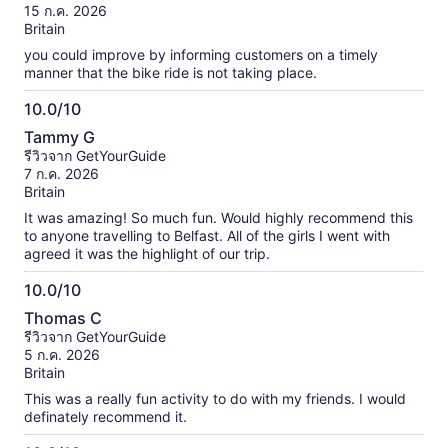
10
15 ก.ค. 2026
Britain
you could improve by informing customers on a timely
manner that the bike ride is not taking place.
10.0/10
10.0
Tammy G
จาก
รีวิวจาก GetYourGuide
10
7 ก.ค. 2026
Britain
It was amazing! So much fun. Would highly recommend this
to anyone travelling to Belfast. All of the girls I went with
agreed it was the highlight of our trip.
10.0/10
10.0
Thomas C
จาก
รีวิวจาก GetYourGuide
10
5 ก.ค. 2026
Britain
This was a really fun activity to do with my friends. I would
definately recommend it.