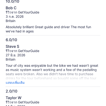
10.0/10
10.0
Bob C
จาก
รีวิวจาก GetYourGuide
10
3 ก.ค. 2026
Britain
Absolutely brilliant Great guide and driver The most fun
we’ve had in ages
6.0/10
6.0
Steve S
จาก
รีวิวจาก GetYourGuide
10
27 มิ.ย. 2026
Britain
Tour of city was enjoyable but the bike we had wasn’t great
as music system wasn’t working and a few of the pedalling
seats were broken. Also we didn’t have time to purchase
drinks for the tour beforehand so bought some off the tour
operator and were then charged £8 per can at the end of
แสดงเพิ่มเติม
tour which we felt was excessive. My advice would be to
2.0/10
ensure that you take your own drinks on tour to save a few £
2.0
££’s!
Taylor W
จาก
รีวิวจาก GetYourGuide