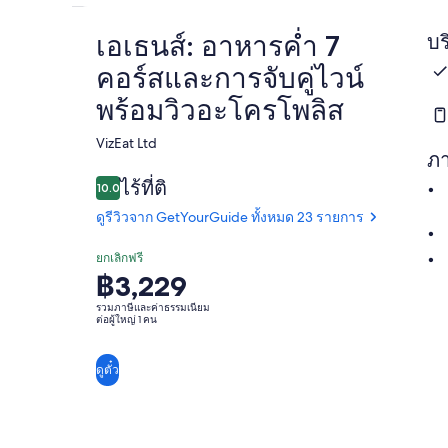
เอเธนส์: อาหารค่ำ 7
บร
คอร์สและการจับคู่ไวน์
พร้อมวิวอะโครโพลิส
VizEat Ltd​
ภ
ไร้ที่ติ
10.0
10.0 จาก 10
ดูรีวิวจาก GetYourGuide ทั้งหมด 23 รายการ
ยกเลิกฟรี
฿3,229
ราคา
อยู่
รวมภาษีและค่าธรรมเนียม
ต่อผู้ใหญ่ 1 คน
ที่
฿3,229
ดูตั๋ว
ต่อ
ผู้ใหญ่
1