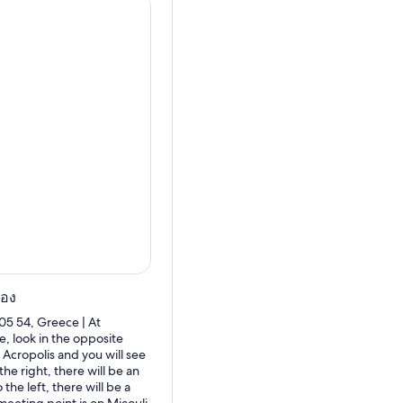
ปอง
105 54, Greece | At
, look in the opposite
 Acropolis and you will see
the right, there will be an
the left, there will be a
meeting point is on Miaouli