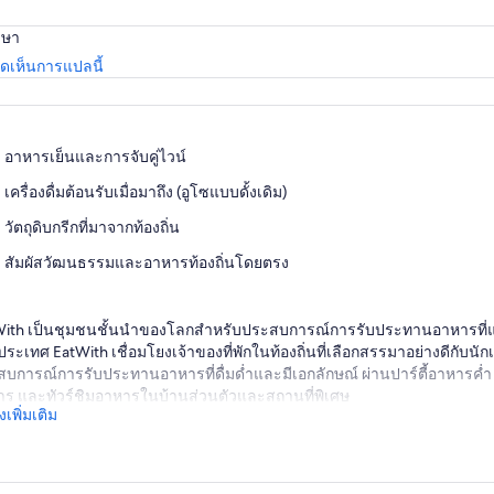
าษา
เปิด
เห็นการแปลนี้
ใน
แท็บ
ใหม่
อาหารเย็นและการจับคู่ไวน์
เครื่องดื่มต้อนรับเมื่อมาถึง (อูโซแบบดั้งเดิม)
วัตถุดิบกรีกที่มาจากท้องถิ่น
สัมผัสวัฒนธรรมและอาหารท้องถิ่นโดยตรง
ith เป็นชุมชนชั้นนำของโลกสำหรับประสบการณ์การรับประทานอาหารที่แท้
ประเทศ EatWith เชื่อมโยงเจ้าของที่พักในท้องถิ่นที่เลือกสรรมาอย่างดีกับนั
บการณ์การรับประทานอาหารที่ดื่มด่ำและมีเอกลักษณ์ ผ่านปาร์ตี้อาหารค่ำ ซ
ร และทัวร์ชิมอาหารในบ้านส่วนตัวและสถานที่พิเศษ
เพิ่มเติม
tris และ Savvas เป็นพ่อครัวที่หลงใหลและเติบโตมาในเรื่องการกินและเรียนรู
ขาต้องการแบ่งปันสูตรอาหารต้นตำรับกับคุณ และต้อนรับคุณด้วยการต้อนรั
ขาใน Monastiraki ประสบการณ์นี้เป็นสิ่งที่ไม่ควรพลาดเมื่ออยู่ในเอเธนส์!