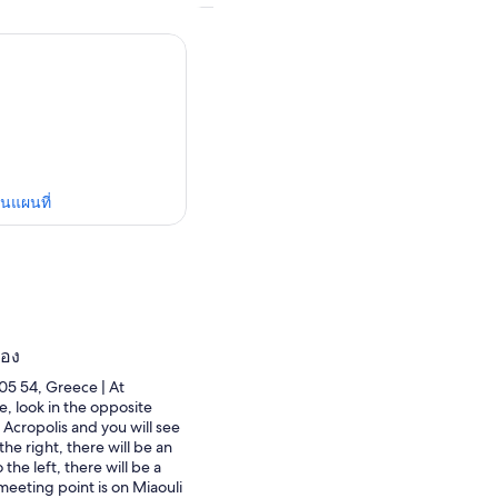
ในแผนที่
ปอง
105 54, Greece | At
, look in the opposite
 Acropolis and you will see
the right, there will be an
the left, there will be a
meeting point is on Miaouli