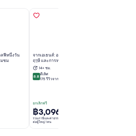
ลฟีหนึ่งวัน
จากเอเธนส์: อารามเมเทโอรา ถ้ำ
เอเธนส์: ทริปเที
่ยมชม
ฤๅษี และการหลบหนีริมทะเล
ไปเช้าเย็นกลับ พ
เที่ยวชายทะเล แ
14+ ชม.
ิดในแท็บใหม่
เปิดในแท็บใหม่
เ
อาหารกลางวัน
ดีเลิศ
8.8
8.8 จาก 10
175 รีวิวจาก
14 ชม.
ไร้ที่ติ
9.4
9.4 จาก 10
912 รีวิวจาก
ยกเลิกฟรี
ยกเลิกฟรี
฿3,096
฿3,325
ราคา
ราคา
อยู่
อยู่
รวมภาษีและค่าธรรมเนียม
รวมภาษีและค่าธรรมเนีย
ต่อผู้ใหญ่ 1 คน
ต่อผู้ใหญ่ 1 คน
ที่
ที่
฿3,096
฿3,325