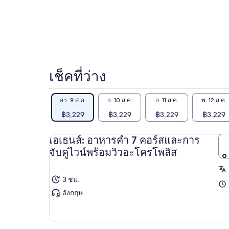
คน
เช็คที่ว่าง
อา. 9 ส.ค.
จ. 10 ส.ค.
อ. 11 ส.ค.
พ. 12 ส.ค.
฿3,229
฿3,229
฿3,229
฿3,229
เอเธนส์: อาหารค่ำ 7 คอร์สและการ
จับคู่ไวน์พร้อมวิวอะโครโพลิส
3 ชม.
อังกฤษ