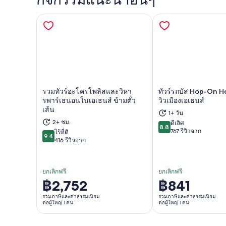
รวมทัวร์อะโครโพลิสและวิหา
ทัวร์รถบัส Hop-On 
รพาร์เธนอนในเอเธนส์ ข้ามตั๋ว
วิวเมืองเอเธนส์
เส้น
1+ วัน
เปิดในแท็บใหม่
เปิด
2+ ชม.
ดีเลิศ
8.8
8.8 จาก 10
767 รีวิวจาก
ไร้ที่ติ
9.4
9.4 จาก 10
416 รีวิวจาก
ยกเลิกฟรี
ยกเลิกฟรี
฿2,752
฿841
ราคา
ราคา
อยู่
อยู่
รวมภาษีและค่าธรรมเนียม
รวมภาษีและค่าธรรมเนียม
ต่อผู้ใหญ่ 1 คน
ต่อผู้ใหญ่ 1 คน
ที่
ที่
฿2,752
฿841