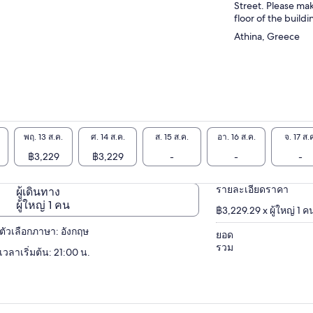
Street. Please mak
floor of the buildi
Athina, Greece
พฤ. 13 ส.ค.
ศ. 14 ส.ค.
ส. 15 ส.ค.
อา. 16 ส.ค.
จ. 17 ส.
฿3,229
฿3,229
-
-
-
รายละเอียดราคา
ผู้เดินทาง
ผู้ใหญ่ 1 คน
฿3,229.29 x ผู้ใหญ่ 1 ค
ตัวเลือกภาษา: อังกฤษ
ยอด
รวม
เวลาเริ่มต้น: 21:00 น.