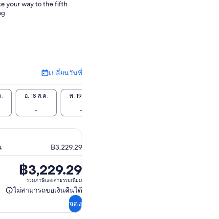
e your way to the fifth
ng.
เปลี่ยนวันที่
เปลี่ยน
วัน
ที่
ค.
อ. 18 ส.ค.
พ. 19 ส.ค.
พฤ. 20 ส.ค.
ศ. 21 ส.ค.
ส. 22 
-
-
-
-
-
น
฿3,229.29
฿3,229.29
ราคา
อยู่
รวมภาษีและค่าธรรมเนียม
ไม่สามารถขอเงินคืนได้
ที่
ไม่
฿3,229.29
จอง
สามารถ
ขอ