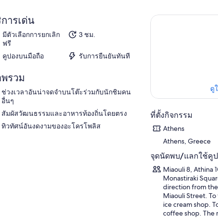
ิการเด่น
มีตัวเลือกการยกเลิก
3 ชม.
ฟรี
คูปองบนมือถือ
รับการยืนยันทันที
าพรวม
ดู
ช่วงเวลาอันน่าจดจำบนโต๊ะร่วมกับนักชิมคน
อื่นๆ
สัมผัสวัฒนธรรมและอาหารท้องถิ่นโดยตรง
ที่ตั้งกิจกรรม
ทิวทัศน์อันงดงามของอะโครโพลิส
Athens
Athens, Greece
จุดนัดพบ/แลกใช้คู
Miaouli 8, Athina 
Monastiraki Square
direction from the
Miaouli Street. To 
ice cream shop. To 
coffee shop. The 