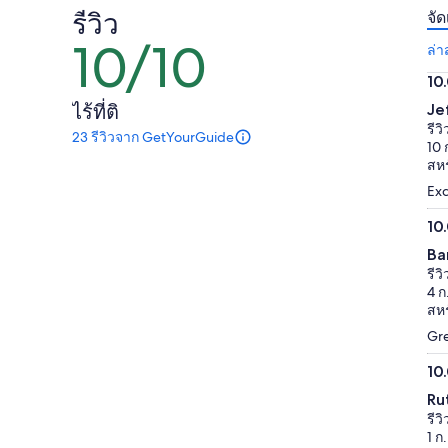
ต่อ
ต่อ
รีวิว
จัด
ผู้ใหญ่
ผู้ใหญ่
10/10
10
ล่า
1
1
จาก
คน
คน
10
10
10.
ไร้ที่ติ
Je
จา
รีว
23 รีวิวจาก GetYourGuide
มี
10
10 
23
สหร
รีวิว
Exc
เกี่ยว
กับ
10
กิจกรรม
10.
นี้
Ba
จา
ข้อมูล
รีว
เพิ่ม
10
4 ก
เติม
สหร
เกี่ยว
Gre
กับ
รีวิว
10
ที่
10.
ได้
Ru
จา
รับ
รีว
การ
10
1 ก