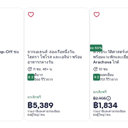
ลด 50%
Hop-Off ชม
จากเอเธนส์: ล่องเรือหนึ่งวัน
ทัวร์ประวัติศาสตร์เด
ไฮดรา โพโรส และเอจิน่า พร้อม
พร้อมแวะพักและเยี
อาหารกลางวัน
Arachova ไกด์
ในแท็บใหม่
เปิดในแท็บใหม่
เป
11 ชม. 45+ น.
10 ชม.
ดีมาก
ยอดเยี่ยม
8.2
9.2
8.2 จาก 10
9.2 จาก 10
566 รีวิวจาก
701 รีวิวจาก
ยกเลิกฟรี
ยกเลิกฟรี
ราคา
฿2,905
฿5,389
฿1,834
ราคา
เดิม
อยู่
รวมภาษีและค่าธรรมเนียม
รวมภาษีและค่าธรรมเนียม
คือ
ต่อผู้ใหญ่ 1 คน
ต่อผู้ใหญ่ 1 คน
ที่
฿2,905
฿5,389
และ