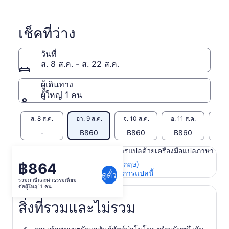
เช็คที่ว่าง
วันที่
ส. 8 ส.ค. - ส. 22 ส.ค.
ผู้เดินทาง
ผู้ใหญ่ 1 คน
ส. 8 ส.ค.
อา. 9 ส.ค.
จ. 10 ส.ค.
อ. 11 ส.ค.
พ. 1
-
฿860
฿860
฿860
฿
เนื้อหาในหน้านี้อาจได้รับการแปลด้วยเครื่องมือแปลภาษา
ดูข้อความต้นฉบับ (ภาษาอังกฤษ)
฿864
ราคา
เปิด
ให้คะแนนและความคิดเห็นการแปลนี้
ดูตั๋ว
อยู่
รวมภาษีและค่าธรรมเนียม
ใน
ต่อผู้ใหญ่ 1 คน
ที่
แท็บ
ใหม่
฿864
สิ่งที่รวมและไม่รวม
ต่อ
ผู้ใหญ่