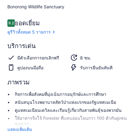
Bonorong Wildlife Sanctuary​
รีวิว
ยอดเยี่ยม
9.2
9.2 จาก 10
ดูรีวิวทั้งหมด 5 รายการ
ยอด
บริการเด่น
9.2
9.2 จาก 10
เยี่ยม
มีตัวเลือกการยกเลิกฟรี
8 ชม.
ดูรีวิว
ทั้งหมด
คูปองบนมือถือ
รับการยืนยันทันที
5 รีวิว
ภาพรวม
กิจการเพื่อสังคมที่มุ่งเน้นการอนุรักษ์และการศึกษา
สนับสนุนโรงพยาบาลสัตว์ป่าแห่งแรกของรัฐแทสเมเนีย
ดูแทสเมเนียนเดวิลและเรียนรู้เกี่ยวกับสายพันธุ์ของพวกมัน
ให้อาหารจิงโจ้ Forester ที่แสนอ่อนโยนกว่า 100 ตัวกับฝูงชน
ของเรา
แสดงเพิ่มเติม