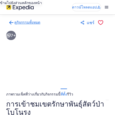
ข้ามไปยังส่วนหลักของหน้า
ดาวน์โหลดแอป
ดูกิจกรรมทั้งหมด
แชร์
กลับ
ไป
7+
ยัง
หน้า
ผล
การ
ค้นหา
กิจกรรม
ภาพรวม
เช็คที่ว่าง
เกี่ยวกับกิจกรรมนี้
ที่ตั้ง
รีวิว
การเข้าชมเขตรักษาพันธุ์สัตว์ป่า
โบโนรง