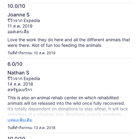
กิจกรรม
10.0/10
นี้
10.0
ข้อมูล
Joanne S
จาก
เพิ่ม
รีวิวจาก Expedia
เติม
10
11 ส.ค. 2019
เกี่ยว
ออสเตรเลีย
กับ
Love the work they do here and all the different animals that
รีวิว
were there. Alot of fun too feeding the animals
ที่
ได้
วันที่ทำกิจกรรม: 10 ส.ค. 2019
รับ
6.0/10
การ
6.0
ตรวจ
Nathan S
สอบ
จาก
รีวิวจาก Expedia
แล้ว
10
14 ส.ค. 2018
สหรัฐอเมริกา
This is also an animal rehab center im which rehabilited
animals will be released into the wild once fully recovered.
It's totally dependent on donations to stay afloat. It will lack
amenities of a privately zoo. Residents include wombats,
Tasmanian Devils, kangaroos, emus, possums, koalas,
แสดงเพิ่มเติม
paracheets, lorikeets, blue tongue lizards, and kuckabara
วันที่ทำกิจกรรม: 13 ส.ค. 2018
birds.
10.0/10