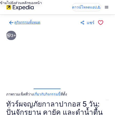
ข้ามไปยังส่วนหลักของหน้า
ดาวน์โหลดแอป
ดูกิจกรรมทั้งหมด
แชร์
กลับ
ไป
3+
ยัง
หน้า
ผล
การ
ค้นหา
กิจกรรม
ภาพรวม
เช็คที่ว่าง
เกี่ยวกับกิจกรรมนี้
ที่ตั้ง
ทัวร์ผจญภัยกาลาปากอส 5 วัน:
ปั่นจักรยาน คายัค และดำน้ำตื้น