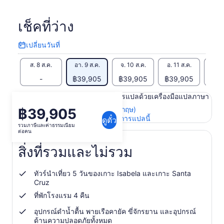
เช็คที่ว่าง
เปลี่ยนวันที่
เปลี่ยน
วัน
ส. 8 ส.ค.
อา. 9 ส.ค.
จ. 10 ส.ค.
อ. 11 ส.ค.
พ. 1
ที่
-
฿39,905
฿39,905
฿39,905
฿39
เนื้อหาในหน้านี้อาจได้รับการแปลด้วยเครื่องมือแปลภาษา
ดูข้อความต้นฉบับ (ภาษาอังกฤษ)
฿39,905
ราคา
เปิด
ให้คะแนนและความคิดเห็นการแปลนี้
ดูตั๋ว
อยู่
รวมภาษีและค่าธรรมเนียม
ใน
ต่อคน
ที่
แท็บ
ใหม่
฿39,905
สิ่งที่รวมและไม่รวม
ต่อ
คน
ทัวร์นำเที่ยว 5 วันของเกาะ Isabela และเกาะ Santa
Cruz
ที่พักโรงแรม 4 คืน
อุปกรณ์ดำน้ำตื้น พายเรือคายัค ขี่จักรยาน และอุปกรณ์
ด้านความปลอดภัยทั้งหมด