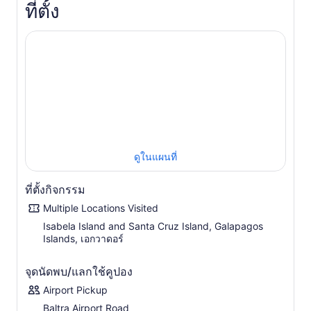
คุณไปที่เกาะซานตาครูซ ขึ้นเรือความเร็วสูงเพื่อเดินทางไปยัง
ที่ตั้ง
เกาะอิซาเบลา ออกเดินทางสู่ Flamingo Lagoon เพื่อดูนก
สีชมพูสดใสที่กำลังกินอาหารในป่า
วันที่ 2: เดินป่าที่ Sierra Negra และดำน้ำตื้นที่ Pearl Shell
ออกเดินทางเดินป่าไปยังขอบภูเขาไฟ Sierra Negra ชมวิวอันต
ระการตาของปากปล่องภูเขาไฟ จากนั้นเดินป่าไปตาม
ภูมิประเทศที่เต็มไปด้วยลาวาอันสวยงาม หลังจากพักผ่อน มุ่ง
หน้าสู่ Pearl Shell เพื่อดำน้ำตื้นกับสิงโตทะเลที่เป็นมิตรในช่วง
บ่าย
วันที่ 3: พายเรือคายัคใน Puerto Villamil และเดินป่าใน Los
Humedales
เดินทางไปยังท่าเรือเพื่อผจญภัยด้วยการพายเรือ
ดูในแผนที่
คายัคไปยัง Las Tintoreras หลังรับประทานอาหารกลางวัน
เดินป่าในพื้นที่ชุ่มน้ำ Los Humedales แวะพักเพื่อค้นพบ
ที่ตั้งกิจกรรม
ชายหาดอันเงียบสงบ อุโมงค์ลาวา และสระน้ำธรรมชาติที่เป็น
ประกาย
Multiple Locations Visited
วันที่ 4: ซานตาครูซและเดินป่าใน Cerro Chato
ออกเดิน
Isabela Island and Santa Cruz Island, Galapagos
Islands, เอกวาดอร์
ทางในตอนเช้าเพื่อโดยสารเรือเร็วกลับเกาะซานตาครูซ ออก
เดินป่าผ่านป่าฝนของ Cerro Chato ชมนกกระสาที่สง่างามและ
นกฟินซ์กาลาปากอสขนฟู
จุดนัดพบ/แลกใช้คูปอง
วันที่ 5 : ออกเดินทาง
แวะพักครั้งสุดท้ายที่อดีตห้องแมกมาใต้ดิน
Airport Pickup
ของหลุมอุกกาบาตแฝดก่อนเดินทางกลับสนามบิน
Baltra Airport Road