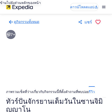
ข้ามไปยังส่วนหลักของหน้า
ดาวน์โหลดแอป
ดูกิจกรรมทั้งหมด
แชร์
กลับ
ไป
7+
ยัง
หน้า
ผล
การ
ค้นหา
กิจกรรม
ภาพรวม
เช็คที่ว่าง
เกี่ยวกับกิจกรรมนี้
ที่ตั้ง
คำถามที่พบบ่อย
รีวิว
ทัวร์ปั่นจักรยานเต็มวันในซานจิมิ
ญญาโน