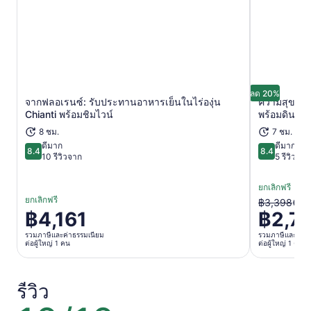
ลด 20%
จากฟลอเรนซ์: รับประทานอาหารเย็นในไร่องุ่น
ความสุขแห่ง
เปิดในแท็บใหม่
Chianti พร้อมชิมไวน์
พร้อมดินเนอร
8 ชม.
7 ชม. 30 
ดีมาก
ดีมาก
8.4
8.4
8.4 จาก 10
8.4 จาก 10
10 รีวิวจาก
5 รีวิวจาก
ยกเลิกฟรี
ยกเลิกฟรี
ราคา
฿3,398
฿4,161
฿2,7
ราคา
เดิม
อยู่
รวมภาษีและค่าธรรมเนียม
รวมภาษีและค่าธ
คือ
ต่อผู้ใหญ่ 1 คน
ต่อผู้ใหญ่ 1 คน
ที่
฿3,398
฿4,161
และ
ต่อ
รีวิว
ราคา
ผู้ใหญ่
ปัจจุบัน
10