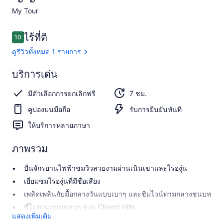
My Tour​
รีวิว
ไร้ที่ติ
10
10 จาก 10
ดูรีวิวทั้งหมด 1 รายการ
ไร้
บริการเด่น
ที่
10.0
10.0 จาก 10
มีตัวเลือกการยกเลิกฟรี
7 ชม.
ติ
คูปองบนมือถือ
รับการยืนยันทันที
ดู 1
รีวิว
ให้บริการหลายภาษา
ภาพรวม
ปั่นจักรยานไฟฟ้าชมวิวสวยงามผ่านเนินเขาและไร่องุ่น
เยี่ยมชมไร่องุ่นที่มีชื่อเสียง
เพลิดเพลินกับมื้อกลางวันแบบเบาๆ และชิมไวน์ท่ามกลางชนบท
ขี่ไปตามถนนแคบๆ ของ Chianti Hills
แสดงเพิ่มเติม