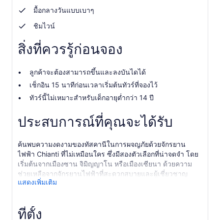
มื้อกลางวันแบบเบาๆ
ชิมไวน์
สิ่งที่ควรรู้ก่อนจอง
ลูกค้าจะต้องสามารถขึ้นและลงบันไดได้
เช็กอิน 15 นาทีก่อนเวลาเริ่มต้นทัวร์ที่จองไว้
ทัวร์นี้ไม่เหมาะสำหรับเด็กอายุต่ำกว่า 14 ปี
ประสบการณ์ที่คุณจะได้รับ
ค้นพบความงดงามของทัสคานีในการผจญภัยด้วยจักรยาน
ไฟฟ้า Chianti ที่ไม่เหมือนใคร ซึ่งมีสองตัวเลือกที่น่าจดจำ โดย
เริ่มต้นจากเมืองซาน จิมิญญาโน หรือเมืองเซียนา
ด้วยความ
ช่วยเหลือจากจักรยานไฟฟ้าที่สะดวกสบายและผู้เชี่ยวชาญ
แสดงเพิ่มเติม
อย่าง ไกด์ คุณจะได้ปั่นผ่านเนินเขา Chianti ที่สวยงาม ถนน
ชนบทที่เงียบสงบ ไร่องุ่น และสวนมะกอก พร้อมเพลิดเพลินกับ
ทิวทัศน์อันน่าทึ่งตลอดทาง ทั้งสองตัวเลือกนี้รวมถึงการเยี่ยมชม
ที่ตั้ง
โรงบ่มไวน์ในท้องถิ่น พร้อมชิมไวน์และรับประทานอาหารกลาง