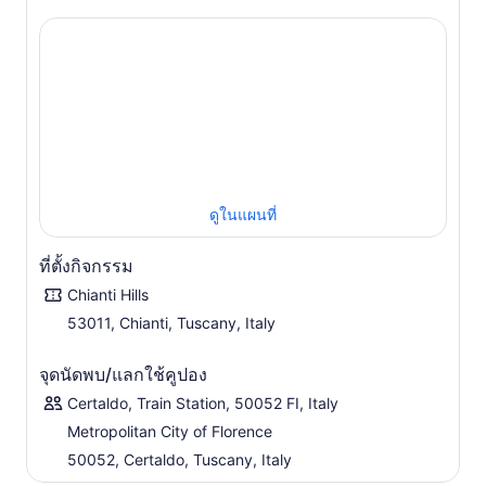
วันแบบทัสคานเบาๆ ซึ่งเป็นการผสมผสานการผจญภัยกลางแจ้ง
เข้ากับประสบการณ์อาหารและไวน์แท้ๆ ไม่ว่าคุณจะเลือกเริ่ม
ต้นท่ามกลางหอคอยยุคกลางของซาน จิมิญญาโน หรือถนนสาย
ประวัติศาสตร์ของเซียนา ประสบการณ์นี้จะผสมผสาน
วัฒนธรรม ธรรมชาติ และอาหารเข้าด้วยกัน เพื่อให้คุณได้
สำรวจใจกลางแคว้นเคียนติอย่างผ่อนคลายและดื่มด่ำ
ดูในแผนที่
ที่ตั้งกิจกรรม
Chianti Hills
53011, Chianti, Tuscany, Italy
จุดนัดพบ/แลกใช้คูปอง
Certaldo, Train Station, 50052 FI, Italy
Metropolitan City of Florence
50052, Certaldo, Tuscany, Italy