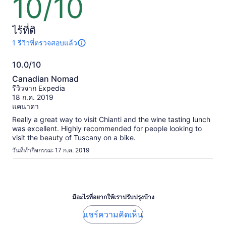
10/10
1
คือ
จาก
คน
฿2,718
10
ไร้ที่ติ
ต่อ
ผู้ใหญ่
1 รีวิวที่ตรวจสอบแล้ว
มี
1
1
10.0/10
รีวิว
คน
10.0
เกี่ยว
Canadian Nomad
กับ
จาก
รีวิวจาก Expedia
กิจกรรม
10
18 ก.ค. 2019
นี้
แคนาดา
ข้อมูล
เพิ่ม
Really a great way to visit Chianti and the wine tasting lunch
เติม
was excellent. Highly recommended for people looking to
เกี่ยว
visit the beauty of Tuscany on a bike.
กับ
วันที่ทำกิจกรรม: 17 ก.ค. 2019
รีวิว
ที่
ได้
รับ
การ
มีอะไรที่อยากให้เราปรับปรุงบ้าง
ตรวจ
สอบ
แชร์ความคิดเห็น
แล้ว