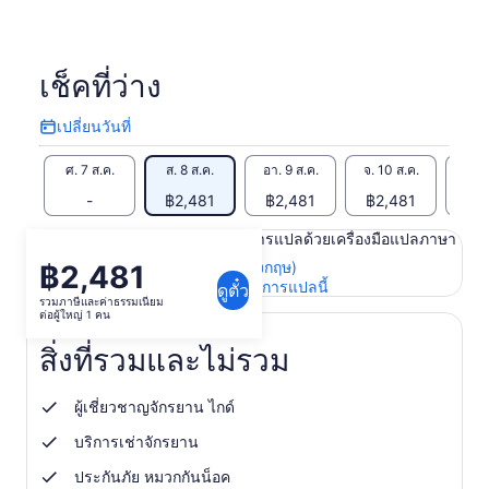
เช็คที่ว่าง
เปลี่ยนวันที่
เปลี่ยน
วัน
ศ. 7 ส.ค.
ส. 8 ส.ค.
อา. 9 ส.ค.
จ. 10 ส.ค.
อ. 1
ที่
-
฿2,481
฿2,481
฿2,481
฿2
เนื้อหาในหน้านี้อาจได้รับการแปลด้วยเครื่องมือแปลภาษา
ดูข้อความต้นฉบับ (ภาษาอังกฤษ)
฿2,481
ราคา
เปิด
ให้คะแนนและความคิดเห็นการแปลนี้
ดูตั๋ว
อยู่
รวมภาษีและค่าธรรมเนียม
ใน
ต่อผู้ใหญ่ 1 คน
ที่
แท็บ
ใหม่
฿2,481
สิ่งที่รวมและไม่รวม
ต่อ
ผู้ใหญ่
ผู้เชี่ยวชาญจักรยาน ไกด์
1
บริการเช่าจักรยาน
คน
ประกันภัย หมวกกันน็อค