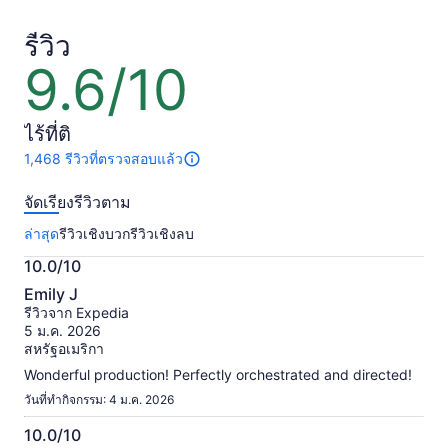
฿3,347
฿3,508
ต่อ
ต่อ
รีวิว
ผู้ใหญ่
ผู้ใหญ่
9.6/10
9.6
1
1
จาก
คน
คน
10
ไร้ที่ติ
1,468 รีวิวที่ตรวจสอบแล้ว
มี
1468
จัดเรียงรีวิวตาม
รีวิว
เกี่ยว
ล่าสุด
รีวิวเชิงบวก
รีวิวเชิงลบ
กับ
กิจกรรม
10.0/10
นี้
10.0
ข้อมูล
Emily J
จาก
เพิ่ม
รีวิวจาก Expedia
เติม
10
5 ม.ค. 2026
เกี่ยว
สหรัฐอเมริกา
กับ
Wonderful production! Perfectly orchestrated and directed!
รีวิว
ที่
วันที่ทำกิจกรรม: 4 ม.ค. 2026
ได้
10.0/10
รับ