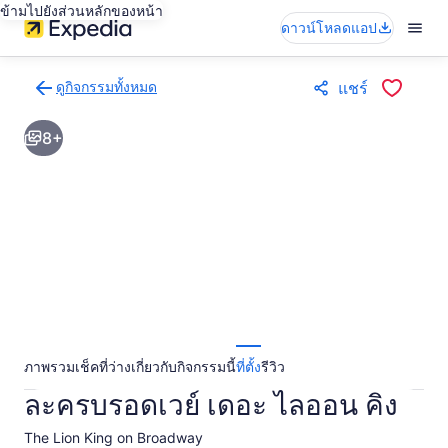
ข้ามไปยังส่วนหลักของหน้า
ดาวน์โหลดแอป
ดูกิจกรรมทั้งหมด
แชร์
กลับ
ไป
8+
ยัง
หน้า
ผล
การ
ค้นหา
กิจกรรม
ภาพรวม
เช็คที่ว่าง
เกี่ยวกับกิจกรรมนี้
ที่ตั้ง
รีวิว
ละครบรอดเวย์ เดอะ ไลออน คิง
The Lion King on Broadway​