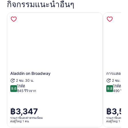
กิจกรรมแนะนำอื่นๆ
เปิดในแท็บใหม่
Aladdin on Broadway
การแสดง Wi
2 ชม. 30 น.
2 ชม. 45 น
ไร้ที่ติ
ไร้ที่ติ
9.6
9.8
9.6 จาก 10
9.8 จาก 10
845 รีวิวจาก
490 รีวิว
฿3,347
฿3,5
ราคา
ราคา
อยู่
อยู่
รวมภาษีและค่าธรรมเนียม
รวมภาษีและค่าธ
ต่อผู้ใหญ่ 1 คน
ต่อผู้ใหญ่ 1 คน
ที่
ที่