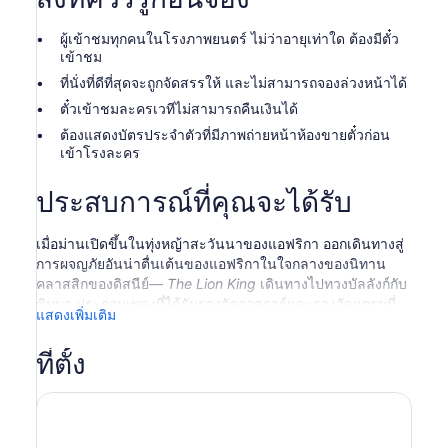
ผู้เข้าชมทุกคนในโรงภาพยนตร์ ไม่ว่าอายุเท่าใด ต้องมีตั๋ว
เข้าชม
ที่นั่งที่ดีที่สุดจะถูกจัดสรรให้ และไม่สามารถจองล่วงหน้าได้
ตั๋วเข้าชมละครเวทีไม่สามารถคืนเงินได้
ต้องแสดงบัตรประจำตัวที่มีภาพถ่ายหน้าห้องขายตั๋วก่อน
เข้าโรงละคร
ประสบการณ์ที่คุณจะได้รับ
เมื่อม่านเปิดขึ้นในทุ่งหญ้าสะวันนาของแอฟริกา ออกเดินทางสู่
การผจญภัยอันน่าตื่นเต้นของแอฟริกาในใจกลางของนิทาน
คลาสสิกของดิสนีย์
— The Lion King
เดินทางไปทวงบัลลังก์กับ
ซิมบา ประกอบเพลงที่ได้รับรางวัลออสการ์และรางวัลแกรมมี่
แสดงเพิ่มเติม
ของเอลตัน จอห์นและทิม ไรซ์
เดอะ ไลออน คิง
เปิดเรื่องด้วยตัวละครราฟิกิที่ที่ใครเห็นก็รู้จัก
ที่ตั้ง
ทันทีและเปิดตัวเหล่าสิงสาราสัตว์ต่างๆ ที่ใช้นักแสดงชายและ
นักเต้นมากกว่า 50 ชีวิตในช่วง “วงจรชีวิต” อย่างที่คุณไม่เคย
เห็นมาก่อน ดินแดนทระนงเต็มไปด้วยสัตว์ต่างๆ หลากสีสัน
ชัดเจน โดยหุ่นมนุษย์เหล่านี้จะเดินผ่านช่องทางเดิน ให้คุณได้ดู