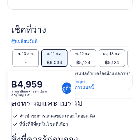
เช็คที่ว่าง
เปลี่ยนวันที่
เปลี่ยน
วัน
จ. 10 ส.ค.
อ. 11 ส.ค.
พ. 12 ส.ค.
พฤ. 13 ส.ค.
ศ. 1
ที่
-
฿6,034
฿5,124
฿5,124
฿4
เนื้อหาในหน้านี้อาจได้รับการแปลด้วยเครื่องมือแปลภาษา
ดูข้อความต้นฉบับ (ภาษาอังกฤษ)
฿4,959
ราคา
เปิด
ให้คะแนนและความคิดเห็นการแปลนี้
ดูตั๋ว
อยู่
รวมภาษีและค่าธรรมเนียม
ใน
ต่อผู้ใหญ่ 1 คน
ที่
แท็บ
สิ่งที่รวมและไม่รวม
ใหม่
฿4,959
ต่อ
ค่าเข้าชมการแสดงของ เดอะ ไลออน คิง
ผู้ใหญ่
ที่นั่งที่ดีที่สุดในโซนที่เลือก
1
คน
สิ่งที่ควรรู้ก่อนจอง