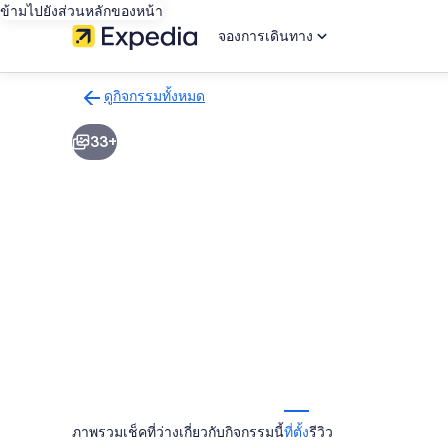
ข้ามไปยังส่วนหลักของหน้า
จองการเดินทาง
ดูกิจกรรมทั้งหมด
กลับ
ไป
33+
ยัง
หน้า
ผล
การ
ค้นหา
กิจกรรม
ภาพรวม
เช็คที่ว่าง
เกี่ยวกับกิจกรรมนี้
ที่ตั้ง
รีวิว