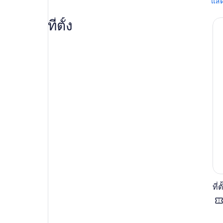
แสด
เข้า
ที่ตั้ง
แสด
จาก
ตาต
บอก
โบส
ข้า
เหม
ที่