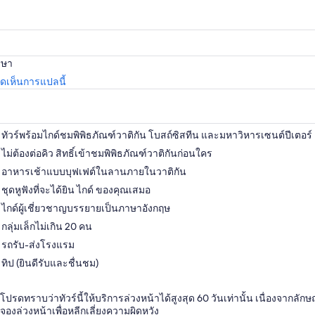
าษา
เปิด
เห็นการแปลนี้
ใน
แท็บ
ใหม่
ทัวร์พร้อมไกด์ชมพิพิธภัณฑ์วาติกัน โบสถ์ซิสทีน และมหาวิหารเซนต์ปีเตอร์
ไม่ต้องต่อคิว สิทธิ์เข้าชมพิพิธภัณฑ์วาติกันก่อนใคร
อาหารเช้าแบบบุฟเฟต์ในลานภายในวาติกัน
ชุดหูฟังที่จะได้ยิน ไกด์ ของคุณเสมอ
ไกด์ผู้เชี่ยวชาญบรรยายเป็นภาษาอังกฤษ
กลุ่มเล็กไม่เกิน 20 คน
รถรับ-ส่งโรงแรม
ทิป (ยินดีรับและชื่นชม)
โปรดทราบว่าทัวร์นี้ให้บริการล่วงหน้าได้สูงสุด 60 วันเท่านั้น เนื่องจากล
จองล่วงหน้าเพื่อหลีกเลี่ยงความผิดหวัง