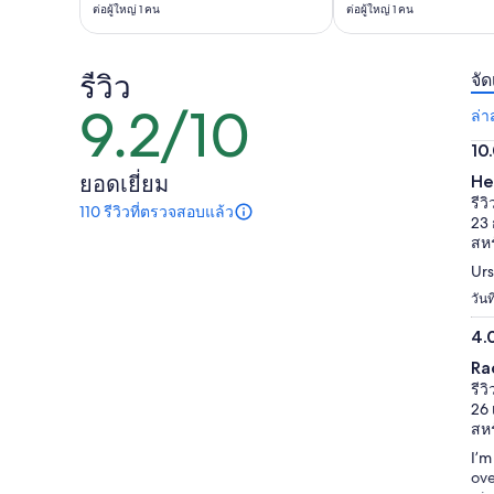
คือ
ต่อผู้ใหญ่ 1 คน
ต่อผู้ใหญ่ 1 คน
ที่
฿2,064
฿2,446
และ
ต่อ
รีวิว
ราคา
จัด
ผู้ใหญ่
9.2/10
ปัจจุบัน
9.2
ล่า
1
คือ
จาก
คน
10
฿1,961
10
10.
ยอดเยี่ยม
He
ต่อ
จา
รีว
110 รีวิวที่ตรวจสอบแล้ว
ผู้ใหญ่
มี
10
23 
1
110
สหร
รีวิว
คน
Urs
เกี่ยว
กับ
วัน
กิจกรรม
4.
นี้
4.
ข้อมูล
Ra
เพิ่ม
จา
รีว
เติม
10
26 
เกี่ยว
สหร
กับ
I’m
รีวิว
ove
ที่