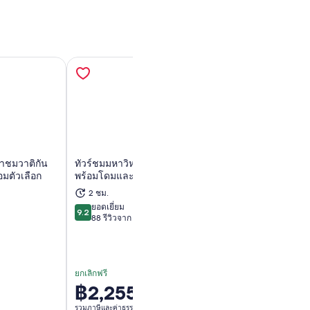
ข้าชมวาติกัน
ทัวร์ชมมหาวิหารเซนต์ปีเตอร์
ทัวร์กลุ่มเล็กมหาว
อมตัวเลือก
พร้อมโดมและห้องใต้ดิน
พร้อมโดมปีนและถ
2 ชม.
1 ชม. 45 น.
ิดในแท็บใหม่
เปิดในแท็บใหม่
เ
ยอดเยี่ยม
ดีเลิศ
9.2
8.8
9.2 จาก 10
8.8 จาก 10
88 รีวิวจาก
39 รีวิวจาก
ยกเลิกฟรี
ยกเลิกฟรี
฿2,255
฿2,064
ราคา
ราคา
อยู่
อยู่
รวมภาษีและค่าธรรมเนียม
รวมภาษีและค่าธรรมเนีย