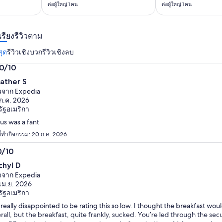
คือ
ต่อผู้ใหญ่ 1 คน
ต่อผู้ใหญ่ 1 คน
ที่
฿6,612
฿1,490
และ
ต่อ
เรียงรีวิวตาม
ราคา
ผู้ใหญ่
ปัจจุบัน
สุด
รีวิวเชิงบวก
รีวิวเชิงลบ
1
คือ
.0/10
คน
฿3,769
0
ather S
ต่อ
ก
ิวจาก Expedia
ผู้ใหญ่
ก.ค. 2026
1
ัฐอเมริกา
คน
us was a fant
ที่ทำกิจกรรม: 20 ก.ค. 2026
0/10
0
chyl D
ก
ิวจาก Expedia
เม.ย. 2026
ัฐอเมริกา
 really disappointed to be rating this so low. I thought the breakfast w
rall, but the breakfast, quite frankly, sucked. You’re led through the sec