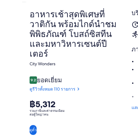
อาหารเช้าสุดพิเศษที่
บร
วาติกัน พร้อมไกด์นำชม
พิพิธภัณฑ์ โบสถ์ซิสทีน
และมหาวิหารเซนต์ปี
ภ
เตอร์
City Wonders​
รีวิว
ยอดเยี่ยม
9.2
9.2 จาก 10
ดูรีวิวทั้งหมด 110 รายการ
฿5,312
ยอด
ราคา
9.2
แสด
9.2 จาก 10
เยี่ยม
อยู่
รวมภาษีและค่าธรรมเนียม
ต่อผู้ใหญ่ 1 คน
ที่
ดูรีวิว
ทั้งหมด
฿5,312
110
ดูตั๋ว
ต่อ
รีวิว