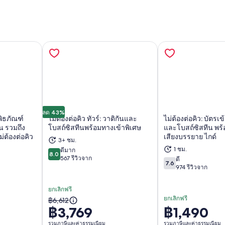
ลด 43%
พิธภัณฑ์
ไม่ต้องต่อคิว ทัวร์: วาติกันและ
ไม่ต้องต่อคิว: บัตรเ
น รวมถึง
โบสถ์ซิสทีนพร้อมทางเข้าพิเศษ
และโบสถ์ซิสทีน พร้
่ต้องต่อคิว
เสียงบรรยาย ไกด์
3+ ชม.
ในแท็บใหม่
เปิดในแท็บใหม่
เป
1 ชม.
ดีมาก
8.0
8.0 จาก 10
567 รีวิวจาก
ดี
7.6
7.6 จาก 10
974 รีวิวจาก
ยกเลิกฟรี
ยกเลิกฟรี
ราคา
฿6,612
฿3,769
฿1,490
ราคา
เดิม
อยู่
รวมภาษีและค่าธรรมเนียม
รวมภาษีและค่าธรรมเนียม