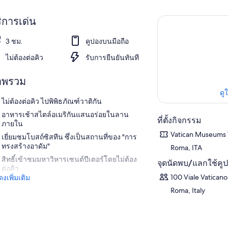
ิการเด่น
3 ชม.
คูปองบนมือถือ
ไม่ต้องต่อคิว
รับการยืนยันทันที
าพรวม
ดู
ไม่ต้องต่อคิว ไปพิพิธภัณฑ์วาติกัน
อาหารเช้าสไตล์อเมริกันแสนอร่อยในลาน
ที่ตั้งกิจกรรม
ภายใน
Vatican Museums V
เยี่ยมชมโบสถ์ซิสทีน ซึ่งเป็นสถานที่ของ "การ
ทรงสร้างอาดัม"
Roma, ITA
สิทธิ์เข้าชมมหาวิหารเซนต์ปีเตอร์โดยไม่ต้อง
จุดนัดพบ/แลกใช้คู
ต่อคิว
100 Viale Vaticano
งเพิ่มเติม
Roma, Italy