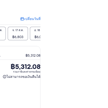
เปลี่ยนวันที่
เปลี่ยน
วัน
ที่
ค.
จ. 17 ส.ค.
อ. 18 ส.ค.
พ. 19 ส.ค.
พฤ. 20 ส.ค.
ศ. 21 
฿6,803
฿6,000
฿5,312
-
฿5,
น
฿5,312.08
฿5,312.08
ราคา
อยู่
รวมภาษีและค่าธรรมเนียม
ไม่สามารถขอเงินคืนได้
ที่
ไม่
฿5,312.08
สามารถ
ขอ
เงิน
คืน
ได้