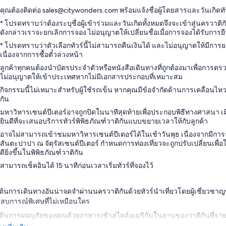
คุณต้องติดต่อ sales@citywonders.com พร้อมแจ้งชื่อผู้โดยสารและวันเกิด
* โปรดทราบว่าต้องระบุชื่อผู้เข้าร่วมและวันเกิดทั้งหมดจึงจะเข้าสู่นครวาติก
ดังกล่าวเราจะยกเลิกการจอง ไม่อนุญาตให้เปลี่ยนชื่อเมื่อการจองได้รับการย
* โปรดทราบว่าตัวเลือกทัวร์นี้ไม่สามารถคืนเงินได้ และไม่อนุญาตให้มีการยก
เนื่องจากการซื้อตั๋วล่วงหน้า
ลูกค้าทุกคนต้องนำบัตรประจำตัวหรือหนังสือเดินทางที่ถูกต้องมาเพื่อกา
ไม่อนุญาตให้เข้าประเทศหากไม่มีเอกสารประกอบที่เหมาะสม
กิจกรรมนี้ไม่เหมาะสำหรับผู้ใช้รถเข็น หากคุณมีข้อจำกัดด้านการเคลื่อนไหว
กัน
มหาวิหารเซนต์ปีเตอร์อาจถูกปิดในนาทีสุดท้ายเพื่อประกอบพิธีทางศาสนา เมื่
ยินดีที่จะเสนอบริการทัวร์พิพิธภัณฑ์วาติกันแบบขยายเวลาให้กับลูกค้า
อาจไม่สามารถเข้าชมมหาวิหารเซนต์ปีเตอร์ได้ในเช้าวันพุธ เนื่องจากมีการจ
สันตะปาปา ณ จัตุรัสเซนต์ปีเตอร์ กำหนดการท่องเที่ยวจะถูกปรับเปลี่ยนเพื่อ
ดียิ่งขึ้นในพิพิธภัณฑ์วาติกัน
สามารถเช็คอินได้ 15 นาทีก่อนเวลาเริ่มทัวร์ที่จองไว้
่มต้นการเดินทางอันน่าจดจำผ่านนครวาติกันด้วยทัวร์นำเที่ยวโดยผู้เชี่ยวชา
สบการณ์พิเศษที่ไม่เหมือนใคร
่มต้นการผจญภัยของคุณด้วยอาหารเช้าสไตล์อเมริกันในลานของวาติกันที่รายล้
ความเงียบสงบที่ไม่มีใครเทียบได้ก่อนที่ผู้คนจำนวนมากจะเข้ามา