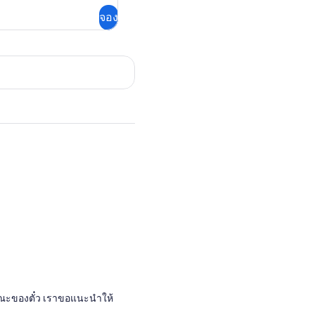
จอง
ักษณะของตั๋ว เราขอแนะนำให้