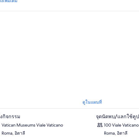
งเพิ่มเติม
ร่วม ไกด์ ผู้รอบรู้ของเราเพื่อสำรวจพิพิธภัณฑ์วาติกันกลุ่มเล็ก ๆ ซึ่งได้รับการด
งคอลเลกชันงานศิลปะอายุหลายศตวรรษและสิ่งมหัศจรรย์ทางโบราณคดี
นั้น เข้าไปในโบสถ์ซิสทีนอันศักดิ์สิทธิ์ ซึ่งเป็นสถานที่ศักดิ์สิทธิ์ส่วนตัวข
ื่นใจกับผลงานชิ้นเอกของไมเคิลแองเจโล ดื่มด่ำไปกับสถานที่สำคัญที่โดดเด่
ลาการต่อคิวยาวเหยียดในขณะที่ ไกด์ นำคุณเข้าสู่มหาวิหารเซนต์ปีเตอร์ ซึ
ถ์คาทอลิกได้อย่างราบรื่น หลังจากทัวร์เสร็จ คุณสามารถพักผ่อนในมหาวิ
งนอกเพื่อตื่นตาตื่นใจกับภาพลวงตาอันชาญฉลาดของเบอร์นีนีและส่วนหน้าของจ
ือนสวรรค์ ดื่มด่ำไปกับความงามและประวัติศาสตร์ของวาติกันอย่างที่ไม่เคย
ดูในแผนที่
ตั้งกิจกรรม
จุดนัดพบ/แลกใช้คู
Vatican Museums Viale Vaticano
100 Viale Vaticano
Roma, อิตาลี
Roma, อิตาลี