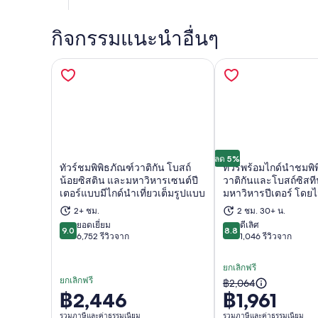
กิจกรรมแนะนำอื่นๆ
ลด 5%
ทัวร์ชมพิพิธภัณฑ์วาติกัน โบสถ์
ทัวร์พร้อมไกด์นำชมพิ
น้อยซิสติน และมหาวิหารเซนต์ปี
วาติกันและโบสถ์ซิสที
เตอร์แบบมีไกด์นำเที่ยวเต็มรูปแบบ
มหาวิหารปีเตอร์ โดยไม
เปิดในแท็บใหม่
เปิด
2+ ชม.
2 ชม. 30+ น.
ยอดเยี่ยม
ดีเลิศ
9.0
8.8
9.0 จาก 10
8.8 จาก 10
6,752 รีวิวจาก
1,046 รีวิวจาก
ยกเลิกฟรี
ยกเลิกฟรี
ราคา
฿2,064
฿2,446
฿1,961
ราคา
เดิม
อยู่
รวมภาษีและค่าธรรมเนียม
รวมภาษีและค่าธรรมเนียม