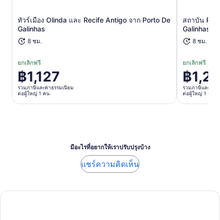
เปิดในแท็บใหม่
ทัวร์เมือง Olinda และ Recife Antigo จาก Porto De
สถาบัน Rec
Galinhas
Galinhas
8 ชม.
8 ชม.
ยกเลิกฟรี
ยกเลิกฟรี
฿1,127
฿1,2
ราคา
ราคา
อยู่
อยู่
รวมภาษีและค่าธรรมเนียม
รวมภาษีและค่าธ
ต่อผู้ใหญ่ 1 คน
ต่อผู้ใหญ่ 1 คน
ที่
ที่
฿1,127
฿1,292
ต่อ
ต่อ
ผู้ใหญ่
ผู้ใหญ่
1
1
มีอะไรที่อยากให้เราปรับปรุงบ้าง
คน
คน
แชร์ความคิดเห็น