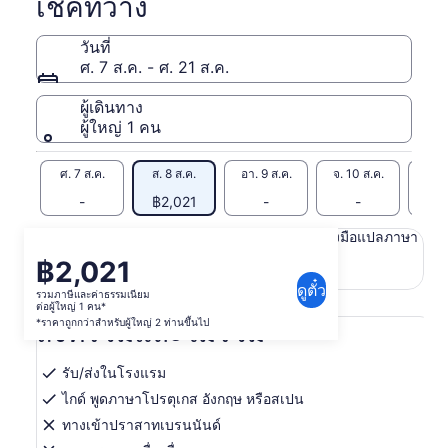
เช็คที่ว่าง
วันที่
ศ. 7 ส.ค. - ศ. 21 ส.ค.
ผู้เดินทาง
ผู้ใหญ่ 1 คน
ศ. 7 ส.ค.
ส. 8 ส.ค.
อา. 9 ส.ค.
จ. 10 ส.ค.
อ. 1
-
฿2,021
-
-
฿2
เนื้อหาในหน้านี้อาจได้รับการแปลด้วยเครื่องมือแปลภาษา
ดูข้อความต้นฉบับ (ภาษาอังกฤษ)
฿2,021
ราคา
เปิด
ให้คะแนนและความคิดเห็นการแปลนี้
ดูตั๋ว
อยู่
รวมภาษีและค่าธรรมเนียม
ใน
ต่อผู้ใหญ่ 1 คน*
ที่
แท็บ
สิ่งที่รวมและไม่รวม
*ราคาถูกกว่าสำหรับผู้ใหญ่ 2 ท่านขึ้นไป
ใหม่
฿2,021
ต่อ
รับ/ส่งในโรงแรม
ผู้ใหญ่
ไกด์ พูดภาษาโปรตุเกส อังกฤษ หรือสเปน
1
ทางเข้าปราสาทเบรนนันด์
คน*