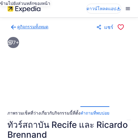
ข้ามไปยังส่วนหลักของหน้า
ดาวน์โหลดแอป
ดูกิจกรรมทั้งหมด
แชร์
กลับ
ไป
7+
ยัง
หน้า
ผล
การ
ค้นหา
กิจกรรม
ภาพรวม
เช็คที่ว่าง
เกี่ยวกับกิจกรรมนี้
ที่ตั้ง
คำถามที่พบบ่อย
ทัวร์สถาบัน Recife และ Ricardo
Brennand