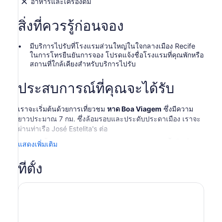
อาหารและเครื่องดื่ม
*ราคา
ถูก
สิ่งที่ควรรู้ก่อนจอง
กว่า
สำหรับ
มีบริการไปรับที่โรงแรมส่วนใหญ่ในใจกลางเมือง Recife
ผู้ใหญ่
ในการโทรยืนยันการจอง โปรดแจ้งชื่อโรงแรมที่คุณพักหรือ
สถานที่ใกล้เคียงสำหรับบริการไปรับ
2
ท่าน
ประสบการณ์ที่คุณจะได้รับ
ขึ้น
ไป
เราจะเริ่มต้นด้วยการเที่ยวชม
หาด Boa Viagem
ซึ่งมีความ
ยาวประมาณ 7 กม. ซึ่งล้อมรอบและประดับประดาเมือง เราจะ
ผ่านท่าเรือ José Estelita's ต่อ
นอกจากนี้เรายังจะผ่าน
เกาะ Santo Antônio
จากนั้นไปที่
แสดงเพิ่มเติม
Praça da República และชื่นชม
พระราชวัง Campos das
Princesas
. เราจะไปต่อกันที่
Santa Isabel Theatre
จาก
ที่ตั้ง
ศตวรรษที่ 19 จากนั้นเราจะเดินไปตาม Justice Palace เพื่อชม
โบสถ์ทองคำ Igreja de Santo Antônio ที่น่าตื่นตาตื่นใจ
อนุสาวรีย์การแสดงออกถึงศิลปะบาโรกจากศตวรรษที่ 17 มีภาพ
วาดที่สวยงามบนเพดาน
นอกจากนี้เรายังจะผ่าน
Culture House
ที่ซึ่งคุณสามารถ