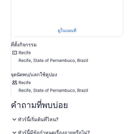
ชื่นชม
งานฝีมือตะวันออกเฉียงเหนือ
และบ้านที่ตั้งอยู่ใกล้เคียง
แม่น้ำคาปิบาริเบ
สุดท้ายนี้ เราจะไปเยี่ยมชม
สถาบัน พิพิธภัณฑ์
และปราสาทริคาร์โด้ เบรนนันด์ สุดพิเศษ
ซึ่งมีนิทรรศการ
ศิลปะมากมายเกี่ยวกับอาวุธสีขาว ชุดเกราะต่อสู้ และ
ประติมากรรมจากศตวรรษที่ 16 ถึง 19.
ดูในแผนที่
ที่ตั้งกิจกรรม
Recife
Recife, State of Pernambuco, Brazil
จุดนัดพบ/แลกใช้คูปอง
Recife
Recife, State of Pernambuco, Brazil
คำถามที่พบบ่อย
ทัวร์นี้เริ่มต้นที่ไหน?
ทัวร์นี้มีข้อกำหนดเรื่องอายุหรือไม่?