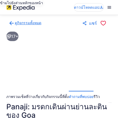
ข้ามไปยังส่วนหลักของหน้า
ดาวน์โหลดแอป
ดูกิจกรรมทั้งหมด
แชร์
กลับ
ไป
17+
ยัง
หน้า
ผล
การ
ค้นหา
กิจกรรม
ภาพรวม
เช็คที่ว่าง
เกี่ยวกับกิจกรรมนี้
ที่ตั้ง
คำถามที่พบบ่อย
รีวิว
Panaji: มรดกเดินผ่านย่านละติน
ของ Goa