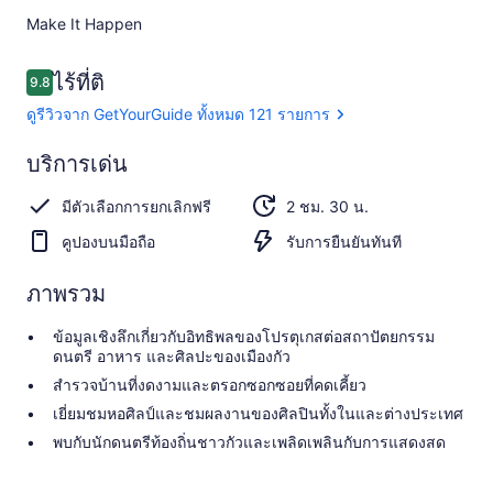
Make It Happen​
รีวิว
ไร้ที่ติ
9.8
9.8 จาก 10
ดูรีวิวจาก GetYourGuide ทั้งหมด 121 รายการ
ไร้
บริการเด่น
ที่
9.8
9.8 จาก 10
มีตัวเลือกการยกเลิกฟรี
2 ชม. 30 น.
ติ
คูปองบนมือถือ
รับการยืนยันทันที
ดูรีวิวจาก
GetYourGuide
ทั้งหมด 121
ภาพรวม
รายการ
ข้อมูลเชิงลึกเกี่ยวกับอิทธิพลของโปรตุเกสต่อสถาปัตยกรรม
ดนตรี อาหาร และศิลปะของเมืองกัว
สำรวจบ้านที่งดงามและตรอกซอกซอยที่คดเคี้ยว
เยี่ยมชมหอศิลป์และชมผลงานของศิลปินทั้งในและต่างประเทศ
พบกับนักดนตรีท้องถิ่นชาวกัวและเพลิดเพลินกับการแสดงสด