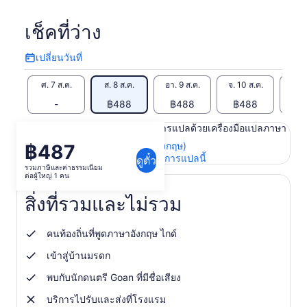
เช็คที่ว่าง
เปลี่ยนวันที่
เปลี่ยน
วัน
ศ. 7 ส.ค.
ส. 8 ส.ค.
อา. 9 ส.ค.
จ. 10 ส.ค.
อ. 1
ที่
-
฿488
฿488
฿488
฿
เนื้อหาในหน้านี้อาจได้รับการแปลด้วยเครื่องมือแปลภาษา
ดูข้อความต้นฉบับ (ภาษาอังกฤษ)
฿487
ราคา
เปิด
ให้คะแนนและความคิดเห็นการแปลนี้
ดูตั๋ว
อยู่
รวมภาษีและค่าธรรมเนียม
ใน
ต่อผู้ใหญ่ 1 คน
ที่
แท็บ
ใหม่
฿487
สิ่งที่รวมและไม่รวม
ต่อ
ผู้ใหญ่
คนท้องถิ่นที่พูดภาษาอังกฤษ ไกด์
1
เข้าสู่บ้านมรดก
คน
พบกับนักดนตรี Goan ที่มีชื่อเสียง
บริการไปรับและส่งที่โรงแรม