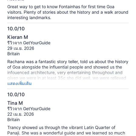
Great way to get to know Fontainhas for first time Goa
visitors. Plenty of stories about the history and a walk around
interesting landmarks.
10.0/10
10.0
Kieran M
จาก
รีวิวจาก GetYourGuide
10
29 เม.ย. 2026
Britain
Rachana was a fantastic story teller, told us about the history
of Goa alongside the influential people and showed us the
infouenced architecture, very entertaining throughout and
given we were in at least 35c she did well, we were relieved
when we visited a cafe to cool down in the AC and freshened
แสดงเพิ่มเติม
up with local fruit juice and live music from a local artist
10.0/10
playing some Portuguese songs with his guitar, was very
10.0
entertaining. Thanks for showing us around Latin quarter of
Tina M
Goa Rachana. No doubt our paths will cross again, until then
จาก
รีวิวจาก GetYourGuide
best wishes.
10
22 เม.ย. 2026
Britain
Trancy showed us through the vibrant Latin Quarter of
Panaji. She was a wonderful guide and we learned so much