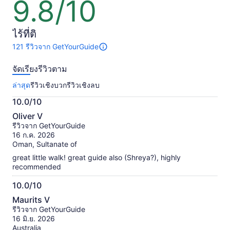
9.8/10
1
9.8
1
คน*
จาก
คน
*จ่าย
10
ไร้ที่ติ
น้อย
121 รีวิวจาก GetYourGuide
กว่า
มี
121
เมื่อ
จัดเรียงรีวิวตาม
รีวิว
เลือก
เกี่ยว
ล่าสุด
รีวิวเชิงบวก
รีวิวเชิงลบ
กับ
จอง
กิจกรรม
ให้
10.0/10
นี้
10.0
หลาย
ข้อมูล
Oliver V
จาก
เพิ่ม
รีวิวจาก GetYourGuide
คน
เติม
10
16 ก.ค. 2026
เกี่ยว
Oman, Sultanate of
กับ
great little walk! great guide also (Shreya?), highly
รีวิว
recommended
ที่
ได้
10.0/10
รับ
10.0
การ
Maurits V
จาก
ตรวจ
รีวิวจาก GetYourGuide
สอบ
10
16 มิ.ย. 2026
แล้ว
Australia