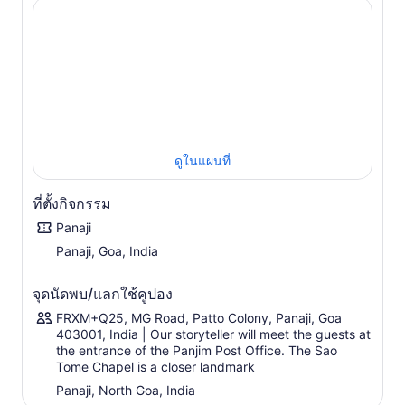
แบบสถาปัตยกรรมและชื่อถนน
เริ่มต้นการเดินของคุณที่ Tobacco Square และติดตามการมา
ถึงของชาวโปรตุเกสในกัว ระหว่างทาง ไกด์ที่มีความรู้ของคุณ
ยินดีที่จะแบ่งปันข้อมูลตามความสนใจส่วนตัวของคุณ ผ่าน
โบสถ์ San Thome ขนาดเล็ก แวะที่ร้านเบเกอรี่ 31 มกราคมที่
แปลกตาเพื่อกัดอย่างรวดเร็ว ถ่ายภาพกับฉากหลังสีสันสดใส
ของย่านนี้ขณะที่คุณเดินไปที่ Chapel of San Sebastian
สำรวจอาคารที่น่าสนใจรอบๆ Panjim Inn, Fundacao Orient
ดูในแผนที่
และ Galerie Gitanjali สุดท้าย เยี่ยมชมนักดนตรี Goan ที่มีชื่อ
เสียงและเรียนรู้เกี่ยวกับอิทธิพลของโปรตุเกสที่มีต่อดนตรี Goan
ก่อนกลับไปยังจุดนัดพบ คุณสามารถแวะสตูดิโอที่ผลิตของที่
ที่ตั้งกิจกรรม
ระลึกจากเซรามิกทำมือ
Panaji
Panaji, Goa, India
จุดนัดพบ/แลกใช้คูปอง
FRXM+Q25, MG Road, Patto Colony, Panaji, Goa
403001, India | Our storyteller will meet the guests at
the entrance of the Panjim Post Office. The Sao
Tome Chapel is a closer landmark
Panaji, North Goa, India