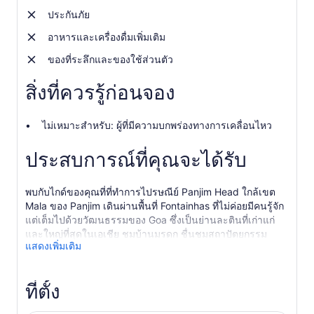
ประกันภัย
อาหารและเครื่องดื่มเพิ่มเติม
ของที่ระลึกและของใช้ส่วนตัว
สิ่งที่ควรรู้ก่อนจอง
ไม่เหมาะสำหรับ: ผู้ที่มีความบกพร่องทางการเคลื่อนไหว
ประสบการณ์ที่คุณจะได้รับ
พบกับไกด์ของคุณที่ที่ทำการไปรษณีย์ Panjim Head ใกล้เขต
Mala ของ Panjim เดินผ่านพื้นที่ Fontainhas ที่ไม่ค่อยมีคนรู้จัก
แต่เต็มไปด้วยวัฒนธรรมของ Goa ซึ่งเป็นย่านละตินที่เก่าแก่
และใหญ่ที่สุดในเอเชีย ชมบ้านมรดก ชื่นชมสถาปัตยกรรม
แสดงเพิ่มเติม
โปรตุเกส พบปะผู้คนในท้องถิ่นที่เป็นมิตร และสัมผัสด้าน
วัฒนธรรมของกัว ฟงแตนเตอิได้รับการพัฒนาขึ้นในช่วงปลาย
ศตวรรษที่ 18 โดยได้ชื่อมาจากคำว่า “น้ำพุน้อย” ในภาษา
ที่ตั้ง
โปรตุเกส ซึ่งมาจากน้ำพุที่ฐานของเนินเขาอัลตินโย อิทธิพล
ของโปรตุเกสยังคงครอบงำอยู่ในละแวกนี้ เห็นได้ชัดจากรูป