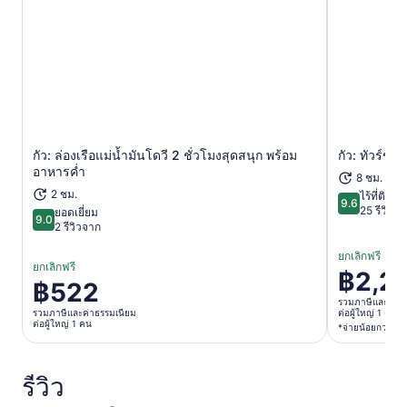
กัว: ล่องเรือแม่น้ำมันโดวี 2 ชั่วโมงสุดสนุก พร้อม
กัว: ทัวร์ชม
เปิดในแท็บใหม่
อาหารค่ำ
8 ชม.
2 ชม.
ไร้ที่ติ
9.6
9.6 จาก 10
25 รีวิวจ
ยอดเยี่ยม
9.0
9.0 จาก 10
2 รีวิวจาก
ยกเลิกฟรี
ยกเลิกฟรี
฿2,2
ราคา
฿522
ราคา
อยู่
รวมภาษีและค่าธ
อยู่
รวมภาษีและค่าธรรมเนียม
ต่อผู้ใหญ่ 1 คน*
ที่
ต่อผู้ใหญ่ 1 คน
*จ่ายน้อยกว่าเมื
ที่
฿2,262
฿522
ต่อ
ต่อ
รีวิว
ผู้ใหญ่
ผู้ใหญ่