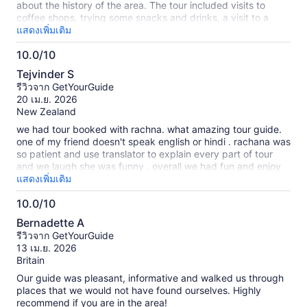
about the history of the area. The tour included visits to
coffee shops, trying some snacks and drinks, a visit to a
gallery, and ended up being entertained by a talented local
แสดงเพิ่มเติม
singer and ukulele player. A wonderful tour and excellent
10.0/10
value. Highly recommended.. Thank you Trancy!
10.0
Tejvinder S
จาก
รีวิวจาก GetYourGuide
10
20 เม.ย. 2026
New Zealand
we had tour booked with rachna. what amazing tour guide.
one of my friend doesn't speak english or hindi . rachana was
so patient and use translator to explain every part of tour
and we laugh she was funny . overall we had fun and enjoy
the panjim with her . thank you so much for making this tour
แสดงเพิ่มเติม
amazing for us .
10.0/10
10.0
Bernadette A
จาก
รีวิวจาก GetYourGuide
10
13 เม.ย. 2026
Britain
Our guide was pleasant, informative and walked us through
places that we would not have found ourselves. Highly
recommend if you are in the area!