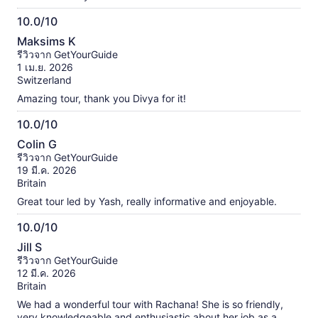
10.0/10
10.0
Maksims K
จาก
รีวิวจาก GetYourGuide
10
1 เม.ย. 2026
Switzerland
Amazing tour, thank you Divya for it!
10.0/10
10.0
Colin G
จาก
รีวิวจาก GetYourGuide
10
19 มี.ค. 2026
Britain
Great tour led by Yash, really informative and enjoyable.
10.0/10
10.0
Jill S
จาก
รีวิวจาก GetYourGuide
10
12 มี.ค. 2026
Britain
We had a wonderful tour with Rachana! She is so friendly,
very knowledgeable and enthusiastic about her job as a