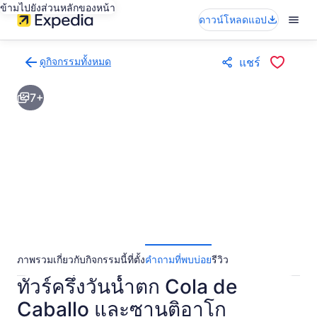
ข้ามไปยังส่วนหลักของหน้า
ดาวน์โหลดแอป
ดูกิจกรรมทั้งหมด
แชร์
กลับ
ไป
7+
ยัง
หน้า
ผล
การ
ค้นหา
กิจกรรม
ภาพรวม
เกี่ยวกับกิจกรรมนี้
ที่ตั้ง
คำถามที่พบบ่อย
รีวิว
ทัวร์ครึ่งวันน้ำตก Cola de
Caballo และซานติอาโก