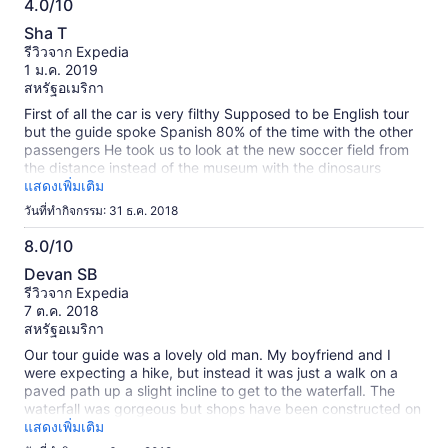
4.0/10
นี้
4.0
ข้อมูล
Sha T
จาก
เพิ่ม
รีวิวจาก Expedia
เติม
10
1 ม.ค. 2019
เกี่ยว
สหรัฐอเมริกา
กับ
First of all the car is very filthy Supposed to be English tour
รีวิว
but the guide spoke Spanish 80% of the time with the other
ที่
passengers He took us to look at the new soccer field from
ได้
the distance instead of the museum with the dinosaurs
รับ
bones He didn’t follow the itinerary and his Englidh is limited
แสดงเพิ่มเติม
การ
Mexitour is not a professional run company Very
ตรวจ
วันที่ทำกิจกรรม: 31 ธ.ค. 2018
disappointing with the two tours we signed up for
สอบ
Unfortunately we had the same guide for both days It is a
8.0/10
แล้ว
waste of money
8.0
Devan SB
จาก
รีวิวจาก Expedia
10
7 ต.ค. 2018
สหรัฐอเมริกา
Our tour guide was a lovely old man. My boyfriend and I
were expecting a hike, but instead it was just a walk on a
paved path up a slight incline to get to the waterfall. The
waterfall was gorgeous but shops have been constructed on
either side of it and it takes away from the experience. What
แสดงเพิ่มเติม
a shame really. There ropes courses and place where you