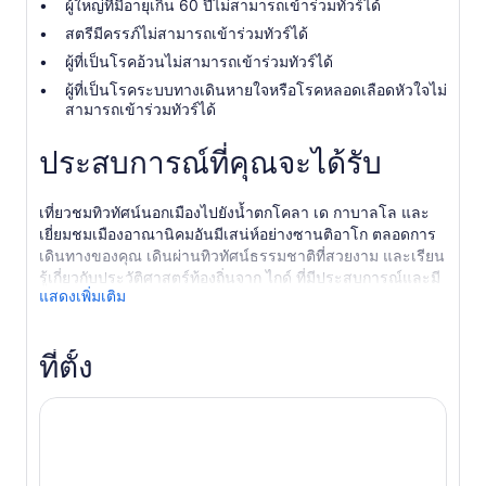
ผู้ใหญ่ที่มีอายุเกิน 60 ปีไม่สามารถเข้าร่วมทัวร์ได้
สตรีมีครรภ์ไม่สามารถเข้าร่วมทัวร์ได้
ผู้ที่เป็นโรคอ้วนไม่สามารถเข้าร่วมทัวร์ได้
ผู้ที่เป็นโรคระบบทางเดินหายใจหรือโรคหลอดเลือดหัวใจไม่
สามารถเข้าร่วมทัวร์ได้
ประสบการณ์ที่คุณจะได้รับ
เที่ยวชมทิวทัศน์นอกเมืองไปยังน้ำตกโคลา เด กาบาลโล และ
เยี่ยมชมเมืองอาณานิคมอันมีเสน่ห์อย่างซานติอาโก ตลอดการ
เดินทางของคุณ เดินผ่านทิวทัศน์ธรรมชาติที่สวยงาม และเรียน
รู้เกี่ยวกับประวัติศาสตร์ท้องถิ่นจาก ไกด์ ที่มีประสบการณ์และมี
แสดงเพิ่มเติม
ความรู้
ไกด์ จะไปรับคุณจากโรงแรมของคุณในมอนเตร์เรย์ในตอนเช้า
และพาคุณออกนอกเมืองไปยังอุทยานธรรมชาติ ออกไปเดินเท้า
ที่ตั้ง
ตามเส้นทางคดเคี้ยวผ่านหน้าผาที่ปกคลุมด้วยป่าไม้ และแวะที่
จุดชมวิวระหว่างทางเพื่อชื่นชมทิวทัศน์ที่มีชีวิตชีวา ค้นพบนกที่
มีเอกลักษณ์และพืชพรรณหลากสีสันด้วยความช่วยเหลือจาก
ไกด์ ก่อนเดินทางมาถึงน้ำตก Cola de Caballo น้ำตกสูง 25
เมตรนี้ได้ชื่อมาจากรูปทรงหางม้า ซึ่งเกิดจากการที่น้ำไหลลงมา
และพัดพาออกไปเหนือโขดหินที่ตั้งตระหง่าน