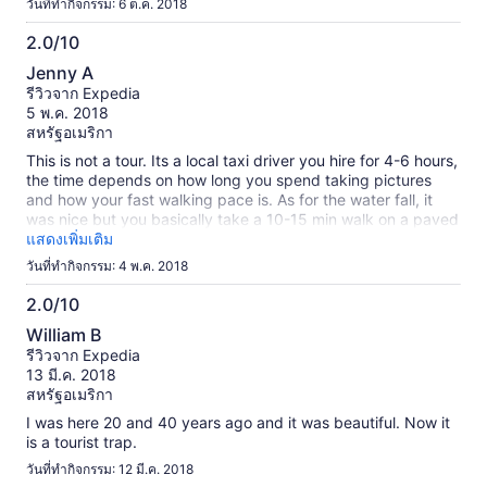
วันที่ทำกิจกรรม: 6 ต.ค. 2018
could bungee jump. we were given time to bungee jump
which me and another tour member did. It was very cheap
2.0/10
but I am not dead so it went well. After the waterfall, we
2.0
Jenny A
were driven down into the town and were taken to two
จาก
รีวิวจาก Expedia
picture worthy places. We were not expecting time for lunch
10
5 พ.ค. 2018
so that was a nice surprise. Our tour guide just dropped us
สหรัฐอเมริกา
off at a restaurant and left us to fend for ourselves. Luckily
someone on the tour with us spoke some Spanish but if he
This is not a tour. Its a local taxi driver you hire for 4-6 hours,
weren't there we would not haven been successful in getting
the time depends on how long you spend taking pictures
lunch. Afterwards were were driven back to our hotel.
and how your fast walking pace is. As for the water fall, it
was nice but you basically take a 10-15 min walk on a paved
road and up some stairs and its right there. Save your money
แสดงเพิ่มเติม
and get a taxi from your hotel to take you there.
วันที่ทำกิจกรรม: 4 พ.ค. 2018
2.0/10
2.0
William B
จาก
รีวิวจาก Expedia
10
13 มี.ค. 2018
สหรัฐอเมริกา
I was here 20 and 40 years ago and it was beautiful. Now it
is a tourist trap.
วันที่ทำกิจกรรม: 12 มี.ค. 2018