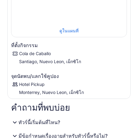
หลังจากน้ำตกแล้ว มุ่งหน้าไปยังเมืองซานติอาโกที่อยู่ใกล้เคียง
หมู่บ้านที่มีเสน่ห์แห่งนี้ขึ้นชื่อเรื่องบรรยากาศอันเงียบสงบและ
สถาปัตยกรรมสไตล์โคโลเนียล ที่นี่ เยี่ยมชมโบสถ์เซนต์เจมส์
และจัตุรัสหลัก รับโอกาสชื่นชมประวัติศาสตร์ของพื้นที่ ก่อนที่
ดูในแผนที่
จะไปเยือนเอล มิราดอร์เพื่อชมทิวทัศน์อันงดงาม ในตอนท้าย
ของการเดินทาง ขึ้นรถพร้อมคนขับกลับไปยังมอนเตร์เรย์
ที่ตั้งกิจกรรม
Cola de Caballo
Santiago, Nuevo Leon, เม็กซิโก
จุดนัดพบ/แลกใช้คูปอง
Hotel Pickup
Monterrey, Nuevo Leon, เม็กซิโก
คำถามที่พบบ่อย
ทัวร์นี้เริ่มต้นที่ไหน?
มีข้อกำหนดเรื่องอายุสำหรับทัวร์นี้หรือไม่?