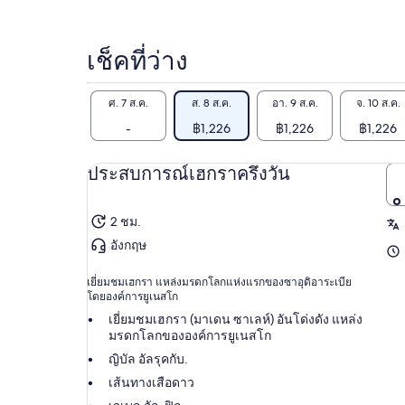
เช็คที่ว่าง
ศ. 7 ส.ค.
ส. 8 ส.ค.
อา. 9 ส.ค.
จ. 10 ส.ค.
-
฿1,226
฿1,226
฿1,226
ประสบการณ์เฮกราครึ่งวัน
2 ชม.
อังกฤษ
เยี่ยมชมเฮกรา แหล่งมรดกโลกแห่งแรกของซาอุดิอาระเบีย
โดยองค์การยูเนสโก
เยี่ยมชมเฮกรา (มาเดน ซาเลห์) อันโด่งดัง แหล่ง
มรดกโลกขององค์การยูเนสโก
ญิบัล อัลรุคกับ.
เส้นทางเสือดาว