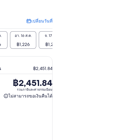
เปลี่ยนวันที่
เปลี่ยน
วัน
ที่
ค.
อา. 16 ส.ค.
จ. 17 ส.ค.
อ. 18 ส.ค.
พ. 19 ส.ค.
พฤ. 20
6
฿1,226
฿1,226
฿1,226
฿1,226
฿1,
น
฿2,451.84
฿2,451.84
ราคา
อยู่
รวมภาษีและค่าธรรมเนียม
ไม่สามารถขอเงินคืนได้
ที่
ไม่
฿2,451.84
สามารถ
ขอ
เงิน
คืน
ได้