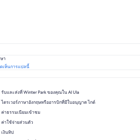
าษา
เปิด
เห็นการแปลนี้
ใน
แท็บ
ใหม่
รับและส่งที่ Winter Park ของคุณใน Al Ula
ไดรเวอร์ภาษาอังกฤษหรืออารบิกที่มีใบอนุญาต ไกด์
ค่าธรรมเนียมเข้าชม
ค่าใช้จ่ายส่วนตัว
เงินทิป