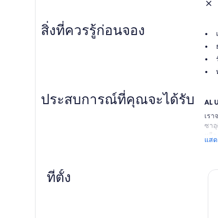
สิ่งที่ควรรู้ก่อนจอง
ประสบการณ์ที่คุณจะได้รับ
AL U
เราจ
ซาอุ
หรือ
แสดง
คารา
เป็น
ความ
ที่ตั้ง
นำคุ
มากม
Leop