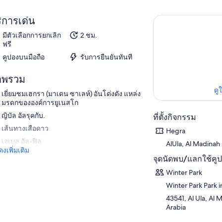
ิการเด่น
มีตัวเลือกการยกเลิก
2 ชม.
ฟรี
คูปองบนมือถือ
รับการยืนยันทันที
าพรวม
ดู
เยี่ยมชมเฮกรา (มาเดน ซาเลห์) อันโด่งดัง แหล่ง
มรดกขององค์การยูเนสโก
ญิบัล อัลรุคกับ.
ที่ตั้งกิจกรรม
เส้นทางเสือดาว
Hegra
เจเบล อัล-ฟิล
AlUla, Al Madinah
งเพิ่มเติม
จุดนัดพบ/แลกใช้คู
Winter Park
Winter Park Park i
43541, Al Ula, Al 
Arabia