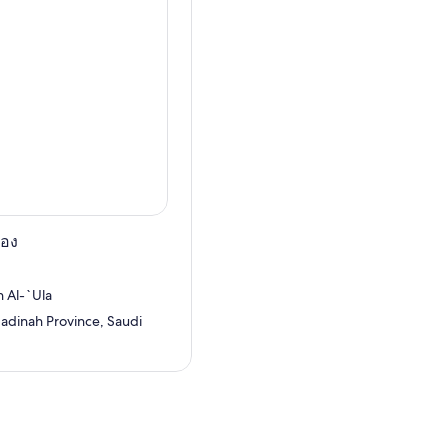
ปอง
n Al-`Ula
Madinah Province, Saudi