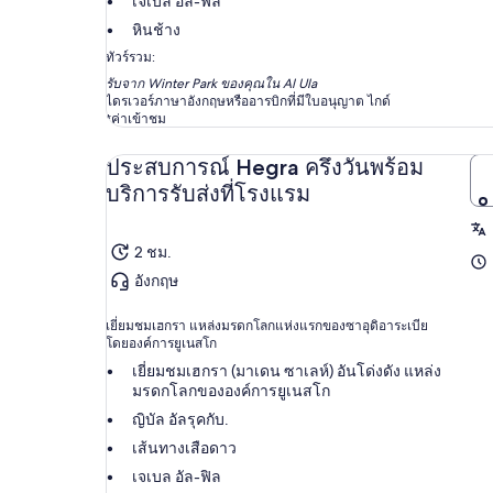
เจเบล อัล-ฟิล
หินช้าง
ทัวร์รวม:
รับจาก Winter Park ของคุณใน Al Ula
ไดรเวอร์ภาษาอังกฤษหรืออารบิกที่มีใบอนุญาต ไกด์
*ค่าเข้าชม
ประสบการณ์ Hegra ครึ่งวันพร้อม
บริการรับส่งที่โรงแรม
2 ชม.
อังกฤษ
เยี่ยมชมเฮกรา แหล่งมรดกโลกแห่งแรกของซาอุดิอาระเบีย
โดยองค์การยูเนสโก
เยี่ยมชมเฮกรา (มาเดน ซาเลห์) อันโด่งดัง แหล่ง
มรดกโลกขององค์การยูเนสโก
ญิบัล อัลรุคกับ.
เส้นทางเสือดาว
เจเบล อัล-ฟิล