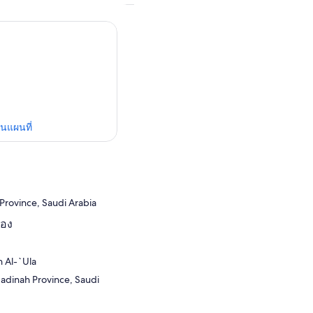
ในแผนที่
 Province, Saudi Arabia
ปอง
n Al-`Ula
Madinah Province, Saudi