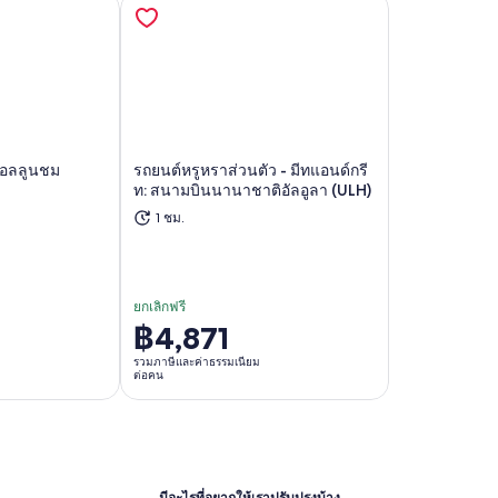
นบอลลูนชม
รถยนต์หรูหราส่วนตัว - มีทแอนด์กรี
ท: สนามบินนานาชาติอัลอูลา (ULH)
ปิดในแท็บใหม่
เปิดในแท็บใหม่
1 ชม.
ยกเลิกฟรี
฿4,871
ราคา
อยู่
รวมภาษีและค่าธรรมเนียม
ต่อคน
ที่
฿4,871
ต่อ
คน
มีอะไรที่อยากให้เราปรับปรุงบ้าง