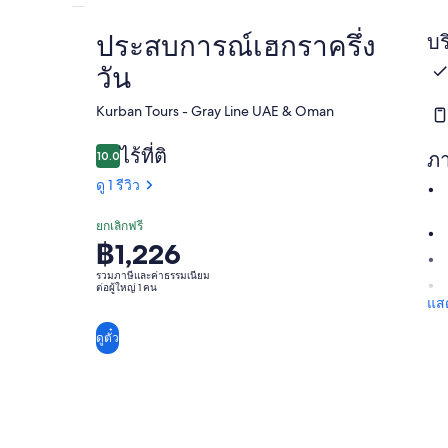
ประสบการณ์เฮกราครึ่ง
บร
วัน
Kurban Tours - Gray Line UAE & Oman​
ไร้ที่ติ
10.0
ภ
10.0 จาก 10
ดู 1 รีวิว
ยกเลิกฟรี
฿1,226
ราคา
อยู่
รวมภาษีและค่าธรรมเนียม
ต่อผู้ใหญ่ 1 คน
ที่
แสด
฿1,226
ดูตั๋ว
ต่อ
ผู้ใหญ่
1
คน