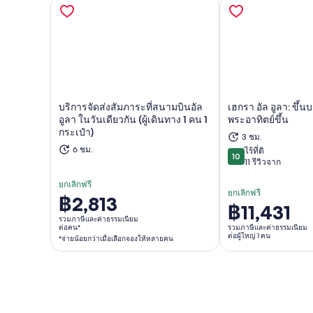
บริการจัดส่งสัมภาระที่สนามบินอัล
เฮกรา อัล อูลา: ขึ้
อูลา ในวันเดียวกัน (ผู้เดินทาง 1 คน 1
พระอาทิตย์ขึ้น
เปิดในแท็บใหม่
เ
กระเป๋า)
3 ชม.
6 ชม.
ไร้ที่ติ
10
10 จาก 10
11 รีวิวจาก
ยกเลิกฟรี
ยกเลิกฟรี
฿2,813
ราคา
฿11,431
ราคา
อยู่
รวมภาษีและค่าธรรมเนียม
อยู่
ต่อคน*
รวมภาษีและค่าธรรมเนียม
ที่
ต่อผู้ใหญ่ 1 คน
*จ่ายน้อยกว่าเมื่อเลือกจองให้หลายคน
ที่
฿2,813
฿11,431
ต่อ
ต่อ
คน*
ผู้ใหญ่
*จ่าย
1