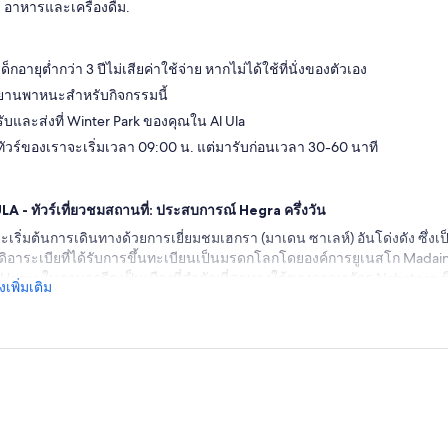
อาหารและเครื่องดื่ม.
เด็กอายุต่ำกว่า 3 ปีไม่เสียค่าใช้จ่าย หากไม่ได้ใช้ที่นั่งของตัวเอง
ยานพาหนะสำหรับกิจกรรมนี้
รับและส่งที่ Winter Park ของคุณใน Al Ula
ทัวร์ของเราจะเริ่มเวลา 09:00 น. แต่มารับก่อนเวลา 30-60 นาที
LA - ทัวร์เที่ยวชมสถานที่: ประสบการณ์ Hegra ครึ่งวัน
ะเริ่มต้นการเดินทางด้วยการเยี่ยมชมเฮกรา (มาเดน ซาเลห์) อันโด่งดัง ซึ่ง
ดิอาระเบียที่ได้รับการขึ้นทะเบียนเป็นมรดกโลกโดยองค์การยูเนสโก Madain Sal
 Hegra ในภาษากรีก เป็นเมืองที่สำคัญที่สุดทางใต้ของอาณาจักร Nabatean ซึ่
เพิ่มเติม
วานระหว่างศตวรรษที่ 2 ก่อนคริสตศักราช จนกระทั่งการพิชิตของโรมันในปี ส
อันดับสองของ Nabatean ในแง่ของสุสานที่มีอนุสรณ์สถานงานศพ 94 แห่งที่
กล้าหาญทางสถาปัตยกรรมที่มีชีวิตชีวาและได้รับการอนุรักษ์ไว้เป็นอย่างดี
ณผ่านสถานที่อันน่าทึ่งแห่งนี้ และเปิดเผยความลับของสุสาน จารึกโบราณ โค
าย การเยี่ยมชมของเราจะตามด้วยอาหารกลางวันก่อนที่เราจะมุ่งหน้าไปยังเ
ard จากนั้นเราจะไปพักผ่อนที่ Jebel Al-Fil ข้าง “หินช้าง”