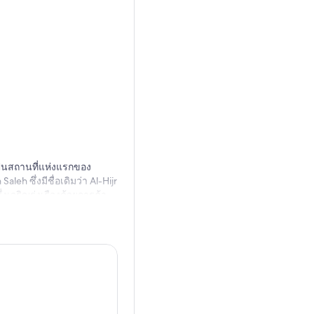
เป็นสถานที่แห่งแรกของ
eh ซึ่งมีชื่อเดิมว่า Al-Hijr
งเจริญรุ่งเรืองด้วยการค้า
.ศ. 106 เป็นเมืองที่ร่ำรวย
ตกแต่งอย่างสวยงาม รวมถึง
ของผู้สร้าง Nabatean เราจะ
รงสร้างหิน และอื่นๆ อีก
ส้นทาง Jibal Al-Rukkab &