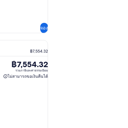
จอง
น
฿7,554.32
฿7,554.32
ราคา
อยู่
รวมภาษีและค่าธรรมเนียม
ไม่สามารถขอเงินคืนได้
ที่
ไม่
฿7,554.32
สามารถ
ขอ
เงิน
คืน
ได้