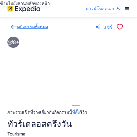
ข้ามไปยังส่วนหลักของหน้า
ดาวน์โหลดแอป
ดูกิจกรรมทั้งหมด
แชร์
กลับ
ไป
8+
ยัง
หน้า
ผล
การ
ค้นหา
กิจกรรม
ภาพรวม
เช็คที่ว่าง
เกี่ยวกับกิจกรรมนี้
ที่ตั้ง
รีวิว
ทัวร์เดลอสครึ่งวัน
Tourisma​