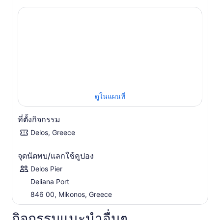
สายลมกรีกอันอบอุ่นที่ปะทะผิวของคุณ ก่อนที่จะไปถึงสถาน
ที่ทางโบราณคดีที่สำคัญที่สุดแห่งหนึ่งในทะเลเมดิเตอร์เรเนียน
ไกด์ ของคุณเป็นผู้นำในการพาคุณไปยังสถานที่สำคัญอันเป็น
เอกลักษณ์ของแหล่งมรดกโลกขององค์การยูเนสโกแห่งนี้ เยี่ยม
ชมซากวิหารของอพอลโล ไอซิส เฮรา และพวกเดเลียน ซึ่งเป็น
วิหารที่ใหญ่ที่สุดบนเกาะและเป็นตัวอย่างคลาสสิกของลัทธิดอริ
ก
มุ่งหน้าไปยังโรงละครโบราณ หนึ่งในไม่กี่แห่งที่สร้างขึ้นจาก
หินอ่อน ด้วยคำบรรยายจาก ไกด์ ในพื้นที่ของคุณ คุณจะได้
ดูในแผนที่
เรียนรู้ว่าการก่อสร้างนี้เริ่มต้นขึ้นเมื่อประมาณ 314 ปีก่อน
คริสตกาล แต่ถูกทิ้งร้างเมื่อกลุ่ม Mithridates บุกเกาะนี้ ขณะนี้
ที่ตั้งกิจกรรม
โรงละครใหญ่กำลังอยู่ระหว่างการบูรณะ ชื่นชมสิงโตผู้พิทักษ์
หน้าบึ้งทั้ง 7 ตัวที่ Terrace of the Lions และถ่ายภาพที่น่าจดจำ
Delos, Greece
ไปตามเส้นทางศักดิ์สิทธิ์
เจาะลึกประวัติศาสตร์ของเกาะเพิ่มเติมที่พิพิธภัณฑ์โบราณคดี
จุดนัดพบ/แลกใช้คูปอง
เดลอส ซึ่งเป็นที่ตั้งของรูปปั้นและนิทรรศการมากมายที่ขุดพบ
Delos Pier
บนเกาะ
Deliana Port
846 00, Mikonos, Greece
กิจกรรมแนะนำอื่นๆ