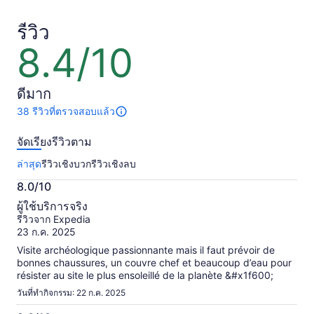
฿3,474
฿2,062
ต่อ
ต่อ
รีวิว
ผู้ใหญ่
ผู้ใหญ่
8.4/10
8.4
1
1
จาก
คน
คน
10
ดีมาก
38 รีวิวที่ตรวจสอบแล้ว
มี
38
จัดเรียงรีวิวตาม
รีวิว
เกี่ยว
ล่าสุด
รีวิวเชิงบวก
รีวิวเชิงลบ
กับ
กิจกรรม
8.0/10
นี้
8.0
ข้อมูล
ผู้ใช้บริการจริง
จาก
เพิ่ม
รีวิวจาก Expedia
เติม
10
23 ก.ค. 2025
เกี่ยว
Visite archéologique passionnante mais il faut prévoir de
กับ
bonnes chaussures, un couvre chef et beaucoup d’eau pour
รีวิว
résister au site le plus ensoleillé de la planète &#x1f600;
ที่
ได้
วันที่ทำกิจกรรม: 22 ก.ค. 2025
รับ