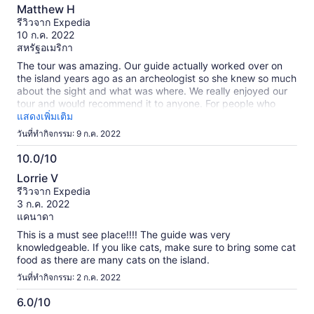
10.0
Matthew H
จาก
รีวิวจาก Expedia
10
10 ก.ค. 2022
สหรัฐอเมริกา
The tour was amazing. Our guide actually worked over on
the island years ago as an archeologist so she knew so much
about the sight and what was where. We really enjoyed our
tour and would recommend it to anyone. For people who
have a little more difficulty walking this tour was not bad.
แสดงเพิ่มเติม
They had transportation by boat to the island and most of
วันที่ทำกิจกรรม: 9 ก.ค. 2022
the places we were walking the ground didn’t have to high of
inclines. We did walk the entire time aside from the boat ride
10.0/10
to and from. Get there early so you can sit at the top deck
10.0
Lorrie V
and look out over the ocean. Bring water and snacks
จาก
รีวิวจาก Expedia
because they only have a bathroom at the sight.
10
3 ก.ค. 2022
แคนาดา
This is a must see place!!!! The guide was very
knowledgeable. If you like cats, make sure to bring some cat
food as there are many cats on the island.
วันที่ทำกิจกรรม: 2 ก.ค. 2022
6.0/10