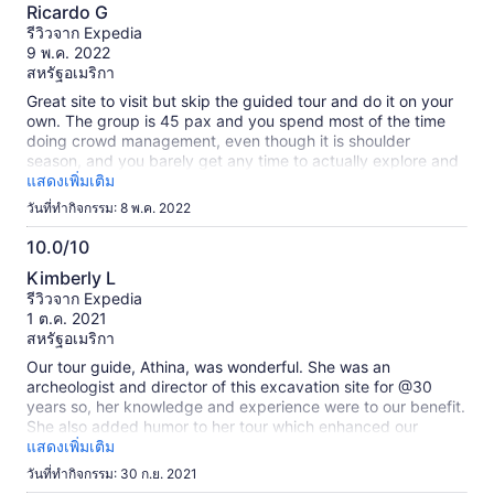
6.0
Ricardo G
จาก
รีวิวจาก Expedia
10
9 พ.ค. 2022
สหรัฐอเมริกา
Great site to visit but skip the guided tour and do it on your
own. The group is 45 pax and you spend most of the time
doing crowd management, even though it is shoulder
season, and you barely get any time to actually explore and
enjoy the fantastic ruins. Read up in advance, bring a
แสดงเพิ่มเติม
description you can download online, and enjoy your time
วันที่ทำกิจกรรม: 8 พ.ค. 2022
avoiding the crowds.
10.0/10
10.0
Kimberly L
จาก
รีวิวจาก Expedia
10
1 ต.ค. 2021
สหรัฐอเมริกา
Our tour guide, Athina, was wonderful. She was an
archeologist and director of this excavation site for @30
years so, her knowledge and experience were to our benefit.
She also added humor to her tour which enhanced our
overall visit! Thank you!
แสดงเพิ่มเติม
วันที่ทำกิจกรรม: 30 ก.ย. 2021