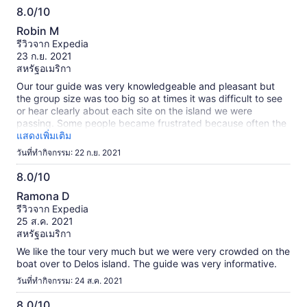
8.0/10
8.0
Robin M
จาก
รีวิวจาก Expedia
10
23 ก.ย. 2021
สหรัฐอเมริกา
Our tour guide was very knowledgeable and pleasant but
the group size was too big so at times it was difficult to see
or hear clearly about each site on the island we were
passing. Some people became frustrated because often the
her voice on the headset was difficult to understand and
แสดงเพิ่มเติม
would fade in and out when we were in areas with walls.
วันที่ทำกิจกรรม: 22 ก.ย. 2021
8.0/10
8.0
Ramona D
จาก
รีวิวจาก Expedia
10
25 ส.ค. 2021
สหรัฐอเมริกา
We like the tour very much but we were very crowded on the
boat over to Delos island. The guide was very informative.
วันที่ทำกิจกรรม: 24 ส.ค. 2021
8.0/10