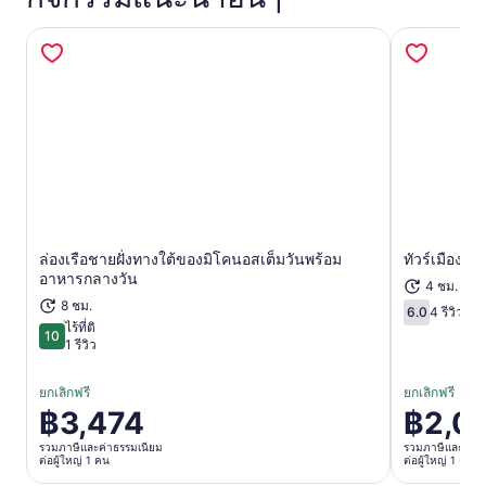
ล่องเรือชายฝั่งทางใต้ของมิโคนอสเต็มวันพร้อม
ทัวร์เมืองม
เปิดในแท็บใหม่
อาหารกลางวัน
4 ชม.
8 ชม.
6.0
4 รีวิวจาก
6.0 จาก 10
ไร้ที่ติ
10
10 จาก 10
1 รีวิว
ยกเลิกฟรี
ยกเลิกฟรี
฿3,474
฿2,0
ราคา
ราคา
อยู่
อยู่
รวมภาษีและค่าธรรมเนียม
รวมภาษีและค่าธ
ต่อผู้ใหญ่ 1 คน
ต่อผู้ใหญ่ 1 คน
ที่
ที่