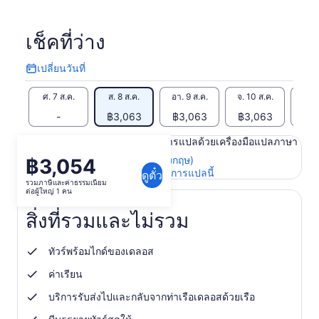
เช็คที่ว่าง
เปลี่ยนวันที่
เปลี่ยน
วัน
ศ. 7 ส.ค.
ส. 8 ส.ค.
อา. 9 ส.ค.
จ. 10 ส.ค.
อ. 1
ที่
-
฿3,063
฿3,063
฿3,063
฿3
เนื้อหาในหน้านี้อาจได้รับการแปลด้วยเครื่องมือแปลภาษา
ดูข้อความต้นฉบับ (ภาษาอังกฤษ)
฿3,054
ราคา
เปิด
ให้คะแนนและความคิดเห็นการแปลนี้
ดูตั๋ว
อยู่
รวมภาษีและค่าธรรมเนียม
ใน
ต่อผู้ใหญ่ 1 คน
ที่
แท็บ
ใหม่
฿3,054
สิ่งที่รวมและไม่รวม
ต่อ
ผู้ใหญ่
ทัวร์พร้อมไกด์ของเดลอส
1
ค่าเรียน
คน
บริการรับส่งไปและกลับจากท่าเรือเดลอสด้วยเรือ