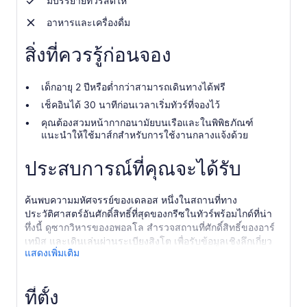
มีบรรยายทัวร์สดให้
อาหารและเครื่องดื่ม
สิ่งที่ควรรู้ก่อนจอง
เด็กอายุ 2 ปีหรือต่ำกว่าสามารถเดินทางได้ฟรี
เช็คอินได้ 30 นาทีก่อนเวลาเริ่มทัวร์ที่จองไว้
คุณต้องสวมหน้ากากอนามัยบนเรือและในพิพิธภัณฑ์
แนะนำให้ใช้มาส์กสำหรับการใช้งานกลางแจ้งด้วย
ประสบการณ์ที่คุณจะได้รับ
ค้นพบความมหัศจรรย์ของเดลอส หนึ่งในสถานที่ทาง
ประวัติศาสตร์อันศักดิ์สิทธิ์ที่สุดของกรีซในทัวร์พร้อมไกด์ที่น่า
ทึ่งนี้ ดูซากวิหารของอพอลโล สำรวจสถานที่ศักดิ์สิทธิ์ของอาร์
เทมิส และเดินเล่นผ่านระเบียงสิงโต เพื่อรับข้อมูลเชิงลึกเกี่ยว
แสดงเพิ่มเติม
กับโบราณคดีและมรดกอันน่าทึ่งของเกาะ
ทิ้งเกาะมิโคนอสสมัยใหม่ไว้เบื้องหลังเพื่อเจาะลึกประวัติศาสตร์
อันยาวนานของกรีซด้วยการเยี่ยมชมเกาะศักดิ์สิทธิ์อย่างอ
ที่ตั้ง
พอลโลและอาร์เทมิส—เดลอส ขึ้นเรือของคุณและสัมผัสถึง