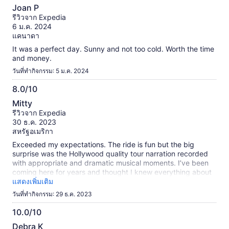
10.0
ข้อมูล
Joan P
จาก
เพิ่ม
รีวิวจาก Expedia
เติม
10
6 ม.ค. 2024
เกี่ยว
แคนาดา
กับ
It was a perfect day. Sunny and not too cold. Worth the time
รีวิว
and money.
ที่
ได้
วันที่ทำกิจกรรม: 5 ม.ค. 2024
รับ
8.0/10
การ
8.0
ตรวจ
Mitty
สอบ
จาก
รีวิวจาก Expedia
แล้ว
10
30 ธ.ค. 2023
สหรัฐอเมริกา
Exceeded my expectations. The ride is fun but the big
surprise was the Hollywood quality tour narration recorded
with appropriate and dramatic musical moments. I’ve been
coming here for years and thought I knew everything about
SF. Learned a lot. Felt bad for the operator… the boat holds
แสดงเพิ่มเติม
hundreds yet I would say there were maybe 40 of us on
วันที่ทำกิจกรรม: 29 ธ.ค. 2023
board. It was really cool going under the Golden Gate Bridge
like we were on our way to China!
10.0/10
10.0
Debra K