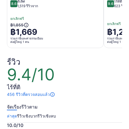
ดีเลิศ
ไร้ที่ติ
8.6
9.6
8.6 จาก 10
9.6 จาก 10
1,519 รีวิวจาก
623 รีวิว
ยกเลิกฟรี
ยกเลิกฟรี
ราคา
฿1,855
฿1,669
฿1,2
ราคา
เดิม
อยู่
รวมภาษีและค่าธรรมเนียม
รวมภาษีและค่าธ
คือ
ต่อผู้ใหญ่ 1 คน
ต่อผู้ใหญ่ 1 คน
ที่
฿1,855
฿1,289
และ
ต่อ
รีวิว
ราคา
ผู้ใหญ่
ปัจจุบัน
9.4/10
9.4
1
คือ
จาก
คน
฿1,669
10
ไร้ที่ติ
ต่อ
ผู้ใหญ่
456 รีวิวที่ตรวจสอบแล้ว
มี
1
456
จัดเรียงรีวิวตาม
รีวิว
คน
เกี่ยว
ล่าสุด
รีวิวเชิงบวก
รีวิวเชิงลบ
กับ
กิจกรรม
10.0/10
นี้