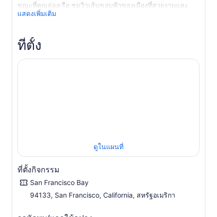
ขณะที่คุณล่องเรือ ชมวิวเส้นขอบฟ้าของเมืองที่สวยงามและ
แสดงเพิ่มเติม
สถานที่สำคัญของเมืองจากผืนน้ำของอ่าวซานฟรานซิสโก
ชื่นชมสถานที่สำคัญริมน้ำของซานฟรานซิสโกพร้อมเรียนรู้
เกี่ยวกับประวัติศาสตร์อันมีสีสันของเมือง ฟังคำบรรยายที่ได้รับ
ที่ตั้ง
รางวัลเล่นผ่านหูฟังไร้สายส่วนตัวของคุณ โดยให้รายละเอียด
เกี่ยวกับการก่อสร้างสะพาน ธรณีวิทยาอันเป็นเอกลักษณ์ของ
ซานฟรานซิสโก และแผ่นดินไหวที่เขย่าเมืองตลอดหลาย
ศตวรรษ
จากบนดาดฟ้า ชมวิว Coit Tower และ Transamerica
Pyramid ซึ่งเป็นตึกระฟ้าที่สูงที่สุดในซานฟรานซิสโก
โครงสร้างสูงตระหง่านนี้ตั้งตระหง่านเหนือเส้นขอบฟ้าของ
เมืองมาตั้งแต่ปี 1972 ผ่านอาคารเฟอร์รี่ ซึ่งเป็นที่ตั้งของร้านค้า
ร้านอาหาร และตลาดเกษตรกรอันคึกคัก ล่องเรือผ่านพื้นที่สี
เขียวริมอ่าวของ Crissy Field และชมโดมที่มีเสาเรียงเป็นแนว
ดูในแผนที่
ของ Palace of Fine Arts
แล่นผ่านเขตอนุรักษ์สัตว์ป่าใน Marin Headlands และเมืองซอ
ที่ตั้งกิจกรรม
ซาลิโตที่มีเสน่ห์ แล้วค่อยๆ วนเวียนอยู่ในเมือง Alcatraz ซึ่งเป็น
เรือนจำบนเกาะแห่งนี้ซึ่งครั้งหนึ่งเคยเป็นที่อยู่ของอาชญากรชื่อ
San Francisco Bay
ดังอย่าง Al Capone และ George “Machine Gun” Kelly เมื่อ
94133, San Francisco, California, สหรัฐอเมริกา
คุณเข้าใกล้ท่าเรือประมง เสียงสิงโตทะเลที่เห่าอาบแดดที่ท่าเรือ
39 จะคอยต้อนรับคุณกลับเข้าฝั่ง