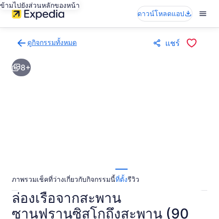
ข้ามไปยังส่วนหลักของหน้า
ดาวน์โหลดแอป
ดูกิจกรรมทั้งหมด
แชร์
กลับ
ไป
8+
ยัง
หน้า
ผล
การ
ค้นหา
กิจกรรม
ภาพรวม
เช็คที่ว่าง
เกี่ยวกับกิจกรรมนี้
ที่ตั้ง
รีวิว
ล่องเรือจากสะพาน
ซานฟรานซิสโกถึงสะพาน (90