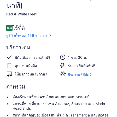
นาที)
Red & White Fleet​
รีวิว
ไร้ที่ติ
9.4
9.4 จาก 10
ดูรีวิวทั้งหมด 456 รายการ
ไร้
บริการเด่น
ที่
9.4
9.4 จาก 10
มีตัวเลือกการยกเลิกฟรี
1 ชม. 30 น.
ติ
คูปองบนมือถือ
รับการยืนยันทันที
ดูรีวิว
ทั้งหมด
ให้บริการหลายภาษา
กิจกรรมที่มีสัตว์
456
รีวิว
ภาพรวม
ล่องเรือผ่านทั้งสะพานโกลเดนเกตและสะพานเบย์
สถานที่ท่องเที่ยวต่างๆ เช่น Alcatraz, Sausalito และ Marin
Headlands
สถานที่สำคัญของเมือง เช่น พีระมิด Transmerica และหอคอย