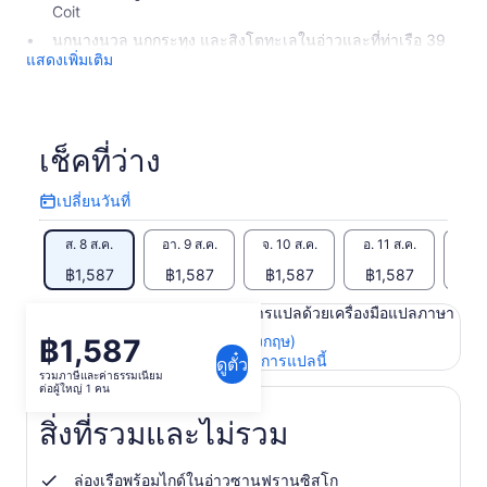
Coit
นกนางนวล นกกระทุง และสิงโตทะเลในอ่าวและที่ท่าเรือ 39
แสดงเพิ่มเติม
เช็คที่ว่าง
เปลี่ยนวันที่
เปลี่ยน
วัน
ส. 8 ส.ค.
อา. 9 ส.ค.
จ. 10 ส.ค.
อ. 11 ส.ค.
พ. 1
ที่
฿1,587
฿1,587
฿1,587
฿1,587
฿1
เนื้อหาในหน้านี้อาจได้รับการแปลด้วยเครื่องมือแปลภาษา
ดูข้อความต้นฉบับ (ภาษาอังกฤษ)
฿1,587
ราคา
เปิด
ให้คะแนนและความคิดเห็นการแปลนี้
ดูตั๋ว
อยู่
รวมภาษีและค่าธรรมเนียม
ใน
ต่อผู้ใหญ่ 1 คน
ที่
แท็บ
ใหม่
฿1,587
สิ่งที่รวมและไม่รวม
ต่อ
ผู้ใหญ่
ล่องเรือพร้อมไกด์ในอ่าวซานฟรานซิสโก