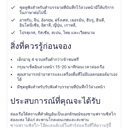
1
ชุดหูฟังสำหรับคำบรรยายที่บันทึกไว้ล่วงหน้ามีให้บริการ
คน
ในภาษาต่อไปนี้:
อาหรับ, จีน, อังกฤษ, ฝรั่งเศส, เยอรมัน, ฮิบรู, ฮินดี,
อินโดนีเซีย, อิตาลี, ญี่ปุ่น, เกาหลี,
โปรตุเกส, รัสเซีย, สเปน, ไทย และเวียดนาม
สิ่งที่ควรรู้ก่อนจอง
เด็กอายุ 4 ขวบหรือต่ำกว่าเข้าชมฟรี
กรุณาเช็คอินล่วงหน้า 15-20 นาทีก่อนเวลาล่องเรือ
คุณสามารถนำอาหารและเครื่องดื่มที่ไม่มีแอลกอฮอล์มาเอง
ได้
มีชุดหูฟังสำหรับรับฟังคำบรรยายที่บันทึกไว้ล่วงหน้า
ประสบการณ์ที่คุณจะได้รับ
ล่องเรือใต้สถานที่สำคัญอันเป็นเอกลักษณ์ของซานฟรานซิสโก
สองแห่ง ได้แก่ สะพานโกลเดนเกตและสะพาน
ซานฟรานซิสโก-โอ๊คแลนด์เบย์ในทัวร์ล่องเรือที่ให้ความรู้นี้