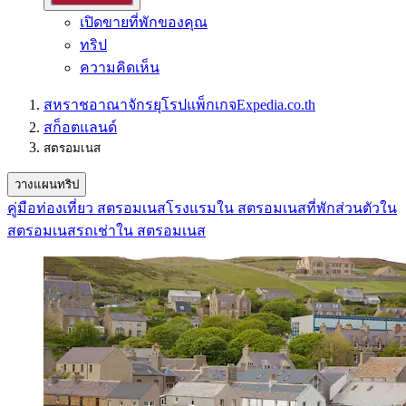
เปิดขายที่พักของคุณ
ทริป
ความคิดเห็น
สหราชอาณาจักร
ยุโรป
แพ็กเกจ
Expedia.co.th
สก็อตแลนด์
สตรอมเนส
วางแผนทริป
คู่มือท่องเที่ยว สตรอมเนส
โรงแรมใน สตรอมเนส
ที่พักส่วนตัวใน
สตรอมเนส
รถเช่าใน สตรอมเนส