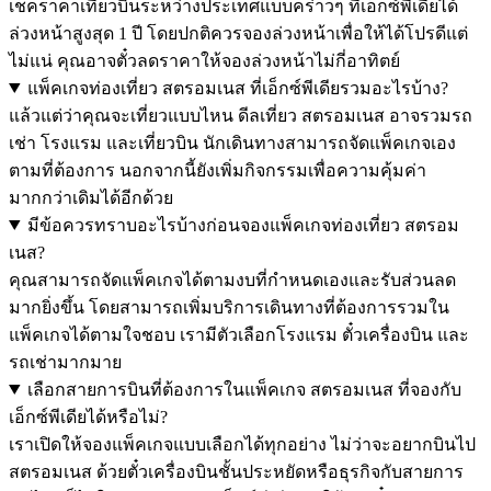
เช็คราคาเที่ยวบินระหว่างประเทศแบบคร่าวๆ ที่เอ็กซ์พีเดียได้
ล่วงหน้าสูงสุด 1 ปี โดยปกติควรจองล่วงหน้าเพื่อให้ได้โปรดีแต่
ไม่แน่ คุณอาจตั๋วลดราคาให้จองล่วงหน้าไม่กี่อาทิตย์
แพ็คเกจท่องเที่ยว สตรอมเนส ที่เอ็กซ์พีเดียรวมอะไรบ้าง?
แล้วแต่ว่าคุณจะเที่ยวแบบไหน ดีลเที่ยว สตรอมเนส อาจรวมรถ
เช่า โรงแรม และเที่ยวบิน นักเดินทางสามารถจัดแพ็คเกจเอง
ตามที่ต้องการ นอกจากนี้ยังเพิ่มกิจกรรมเพื่อความคุ้มค่า
มากกว่าเดิมได้อีกด้วย
มีข้อควรทราบอะไรบ้างก่อนจองแพ็คเกจท่องเที่ยว สตรอม
เนส?
คุณสามารถจัดแพ็คเกจได้ตามงบที่กำหนดเองและรับส่วนลด
มากยิ่งขึ้น โดยสามารถเพิ่มบริการเดินทางที่ต้องการรวมใน
แพ็คเกจได้ตามใจชอบ เรามีตัวเลือกโรงแรม ตั๋วเครื่องบิน และ
รถเช่ามากมาย
เลือกสายการบินที่ต้องการในแพ็คเกจ สตรอมเนส ที่จองกับ
เอ็กซ์พีเดียได้หรือไม่?
เราเปิดให้จองแพ็คเกจแบบเลือกได้ทุกอย่าง ไม่ว่าจะอยากบินไป
สตรอมเนส ด้วยตั๋วเครื่องบินชั้นประหยัดหรือธุรกิจกับสายการ