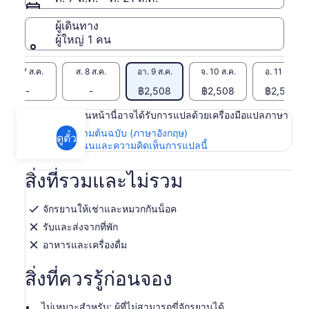
ผู้เดินทาง
ผู้ใหญ่ 1 คน
ศ. 7 ส.ค.
ส. 8 ส.ค.
อา. 9 ส.ค.
จ. 10 ส.ค.
อ. 11 ส.ค.
-
-
฿2,508
฿2,508
฿2,508
เนื้อหาในหน้านี้อาจได้รับการแปลด้วยเครื่องมือแปลภาษา
ดูข้อความต้นฉบับ (ภาษาอังกฤษ)
ดูตั๋ว
เปิด
ให้คะแนนและความคิดเห็นการแปลนี้
ใน
แท็บ
สิ่งที่รวมและไม่รวม
ใหม่
จักรยานให้เช่าและหมวกกันน็อค
รับและส่งจากที่พัก
อาหารและเครื่องดื่ม
สิ่งที่ควรรู้ก่อนจอง
ไม่เหมาะสำหรับ: ผู้ที่ไม่สามารถขี่จักรยานได้