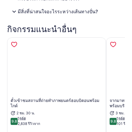
มีสิ่งที่น่าสนใจอะไรระหว่างเส้นทางปั่น?
กิจกรรมแนะนำอื่นๆ
ตั๋วเข้าชมสถานที่ถ่ายทำภาพยนตร์ฮอบบิตอนพร้อม
จากมาทามาท
เปิดในแท็บใหม่
ไกด์
พร้อมบริการ
2 ชม. 30 น.
3 ชม.
ไร้ที่ติ
ไร้ที่ติ
9.8
9.8
9.8 จาก 10
9.8 จาก 10
2,838 รีวิวจาก
101 รีวิว