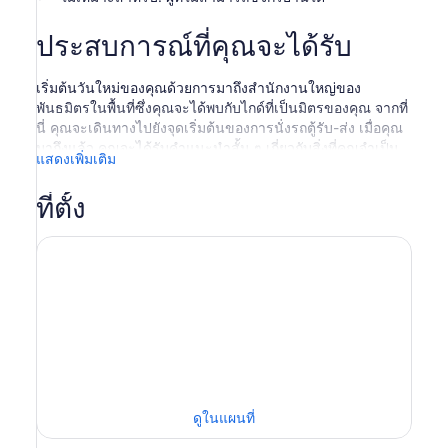
ประสบการณ์ที่คุณจะได้รับ
เริ่มต้นวันใหม่ของคุณด้วยการมาถึงสำนักงานใหญ่ของ
พันธมิตรในพื้นที่ซึ่งคุณจะได้พบกับไกด์ที่เป็นมิตรของคุณ จากที่
นี่ คุณจะเดินทางไปยังจุดเริ่มต้นของการนั่งรถตู้รับ-ส่ง เมื่อคุณ
มาถึงแล้ว คุณจะได้รับคำแนะนำสั้น ๆ เกี่ยวกับสิ่งที่คุณจำเป็น
แสดงเพิ่มเติม
ต้องรู้ระหว่างทาง คุณจะได้ผ่อนคลายไปกับไกด์มืออาชีพที่มี
ประสบการณ์มากมายและรู้จักเส้นทางเป็นอย่างดี
ที่ตั้ง
คุณจะปั่นจักรยานเป็นระยะทางระหว่าง 12-14 กม. ไปตามทาง
ลูกรังที่สวยงาม ซึ่งผ่านพุ่มไม้พื้นเมืองและพื้นที่เพาะปลูกที่
สวยงาม ตลอดการเดินทางไปตามแม่น้ำที่ยาวที่สุดของ
นิวซีแลนด์ - แม่น้ำ Waikato ค้นพบพืชและสัตว์ที่มีเฉพาะใน
นิวซีแลนด์และนกพื้นเมืองที่อยู่รอบตัวคุณ ประมาณครึ่งทาง
ของเส้นทางยอดนิยมนี้ คุณจะใช้เส้นทางผ่านพื้นที่ชุ่มน้ำที่ไม่
เหมือนใครบนทางเดินไม้ยาวต่อเนื่องยาว 500 เมตร คุณจะได้
เดินทางข้ามสะพานแกว่งอันน่าทึ่งที่สร้างขึ้นในช่วงปี 1920
ดูในแผนที่