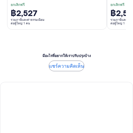
ยกเลิกฟรี
ยกเลิกฟรี
฿2,527
฿2,52
ราคา
ราคา
อยู่
อยู่
รวมภาษีและค่าธรรมเนียม
รวมภาษีและค่าธ
ต่อผู้ใหญ่ 1 คน
ต่อผู้ใหญ่ 1 คน
ที่
ที่
฿2,527
฿2,527
ต่อ
ต่อ
ผู้ใหญ่
ผู้ใหญ่
1
1
มีอะไรที่อยากให้เราปรับปรุงบ้าง
คน
คน
แชร์ความคิดเห็น