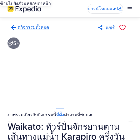
ข้ามไปยังส่วนหลักของหน้า
ดาวน์โหลดแอป
ดูกิจกรรมทั้งหมด
แชร์
กลับ
ไป
5+
ยัง
หน้า
ผล
การ
ค้นหา
กิจกรรม
ภาพรวม
เกี่ยวกับกิจกรรมนี้
ที่ตั้ง
คำถามที่พบบ่อย
Waikato: ทัวร์ปั่นจักรยานตาม
เส้นทางแม่น้ำ Karapiro ครึ่งวัน